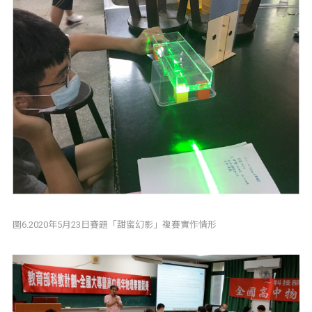
圖6.2020年5月23日賽題「甜蜜幻影」複賽實作情形