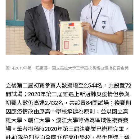
圖14.2018年第一屆複賽，國立高雄大學王學亮校長親自頒授初賽金獎
之後第二屆初賽參賽人數擴增至2,544名，共設置72
間試場；2020年第三屆雖遇上新冠肺炎疫情但參與
初賽人數仍高達2,432名，共設置84間試場；複賽則
因應疫情改由原高中學校承辦為原則，並以國立高
雄大學、輔仁大學、淡江大學等做為區域性複賽賽
場。筆者撰稿時2020年第三屆決賽業已辦理完畢，
計40隊分別來自全國16所高中學校，學生透過上述