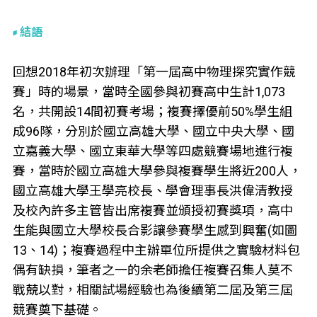
結語
回想2018年初次辦理「第一屆高中物理探究實作競
賽」時的場景，當時全國參與初賽高中生計1,073
名，共開設14間初賽考場；複賽擇優前50%學生組
成96隊，分別於國立高雄大學、國立中央大學、國
立嘉義大學、國立東華大學等四處競賽場地進行複
賽，當時於國立高雄大學參與複賽學生將近200人，
國立高雄大學王學亮校長、學會理事長洪偉清教授
及校內許多主管皆出席複賽並頒授初賽獎項，高中
生能與國立大學校長合影讓參賽學生感到興奮(如圖
13、14)；複賽過程中主辦單位所提供之實驗材料包
偶有缺損，筆者之一的余老師擔任複賽召集人莫不
戰兢以對，相關試場經驗也為後續第二屆及第三屆
競賽奠下基礎。