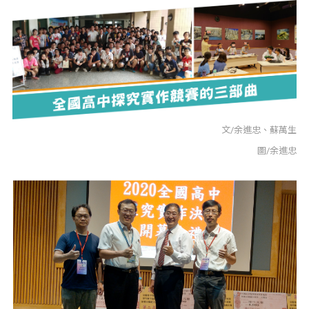
文/余進忠、蘇萬生
圖/余進忠