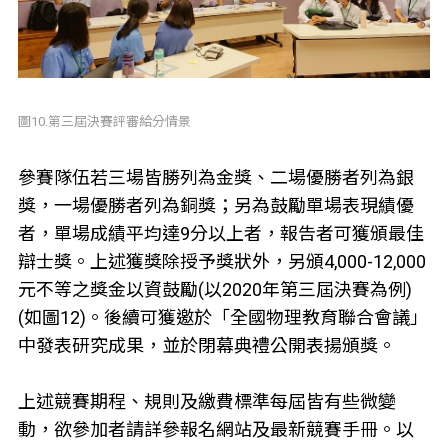
圖10.第三屆決賽評審給分情景
參賽隊伍若三場皆勝列為金獎、二場優勝者列為銀
獎，一場優勝者列為銅獎；另為鼓勵單場表現績優
者，單場成績平均達9分以上者，報告者可獲頒最佳
辯士獎。上述獲獎除授予獎狀外，另頒4,000-12,000
元不等之獎金以資鼓勵(以2020年第三屆決賽為例)
(如圖12)。後續可獲邀於「全國物理教育聯合會議」
中發表研究成果，並於閉幕典禮公開表揚頒獎。
上述競賽期程、規則及繳費標準每屆皆有些微變
動，欲參加者請詳參報名網站及最新競賽手冊。以