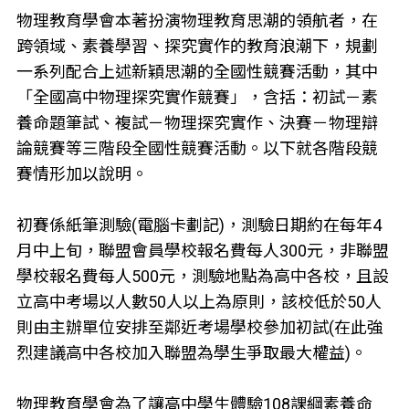
物理教育學會本著扮演物理教育思潮的領航者，在
跨領域、素養學習、探究實作的教育浪潮下，規劃
一系列配合上述新穎思潮的全國性競賽活動，其中
「全國高中物理探究實作競賽」，含括：初試－素
養命題筆試、複試－物理探究實作、決賽－物理辯
論競賽等三階段全國性競賽活動。以下就各階段競
賽情形加以說明。
初賽係紙筆測驗(電腦卡劃記)，測驗日期約在每年4
月中上旬，聯盟會員學校報名費每人300元，非聯盟
學校報名費每人500元，測驗地點為高中各校，且設
立高中考場以人數50人以上為原則，該校低於50人
則由主辦單位安排至鄰近考場學校參加初試(在此強
烈建議高中各校加入聯盟為學生爭取最大權益)。
物理教育學會為了讓高中學生體驗108課綱素養命