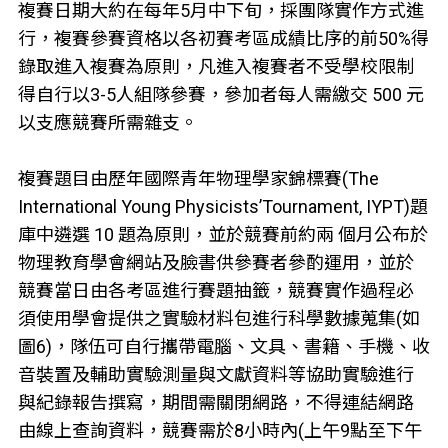
複賽日期大約在每年5月中下旬，採團隊實作方式進
行，複賽參賽資格以各初賽考區成績比序的前50%得
錄取進入複賽為原則，凡進入複賽者不受學校限制
得自行以3-5人組隊參賽，參加者每人需繳交 500 元
以支應競賽所需雜支。
複賽題目由歷年國際青年物理學家錦標賽(The
International Young Physicists’Tournament, IYPT)題
庫中遴選 10 題為原則，並於競賽前約兩 個月公布於
物理教育學會網站及臉書供參賽者參酌運用，並於
競賽當日由各考區進行賽題抽籤，競賽實作過程必
須使用學會提供之實驗材料包進行科學數據蒐集(如
圖6)，隊伍可自行攜帶電腦、文具、書籍、手機、收
音裝置及輔助實驗測量與文獻資料等協助實驗進行
與紀錄報告撰寫，期間需關閉網路，不得連結網路
由線上查詢資料，競賽需於8小時內(上午9點至下午