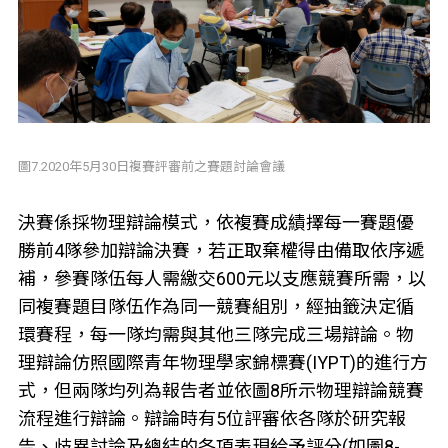
圖7.2020年5月30日複賽評審前之賽題討論會議
決賽係採物理辯論模式，依複賽成績擇每一賽題優
勝前4隊參加辯論決賽，若正取棄權得由備取依序遞
補，參賽隊伍每人需繳交600元以支應競賽所需，以
同複賽題目隊伍作為同一競賽組別，經抽籤決定循
環賽程，每一隊均需與其他三隊完成三場辯論。物
理辯論仿照國際青年物理學家錦標賽(IYPT)的進行方
式，但兩隊均列為報告者並依圖8所示物理辯論競賽
流程進行辯論。辯論時有5位評審依各隊於研究報
告、歧異討論及總結的各項表現給予評分(如圖8-