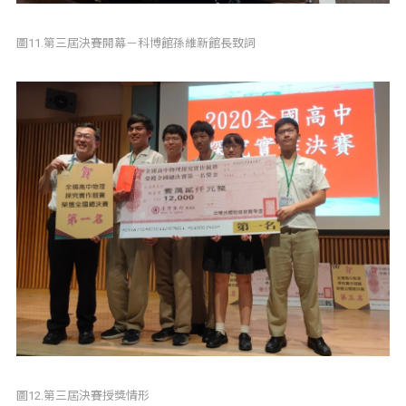
圖11.第三屆決賽開幕－科博館孫維新館長致詞
圖12.第三屆決賽授獎情形