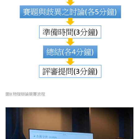
圖8.物理辯論競賽流程