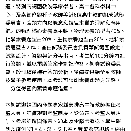
題，特別商請國教院專家學者、高中各科學科中
心、及素養命題種子教師等計8位高中教師組成試務
委員會，命題方向以概念和規律本質的理解和應用
能力的物理核心素養為主軸，物理素養題型占40%、
化學素養題型占20%、生物素養題型占20%、地科素
養題型占20%，並由試務委員會負責筆試範圍設定、
試題設計、答題與計分等事宜，考生於100分鐘內進
行答題，並以電腦答案卡劃記作答。初賽試務委員
會，於測驗後進行答題分析，後續提供給全國教師
及學子參考使用，本考試可謂創素養命題之先鋒，
十分值得國內素養命題借鑑。
本初試邀請國內命題專家並安排高中端教師擔任考
監人員，詳實規劃考監制度，從命題、考監人員培
訓、考場篩選與佈置、題本及電腦卡發送、學生報
到及施測(如圖4、5)、卷卡寄回等皆採高規格。經由