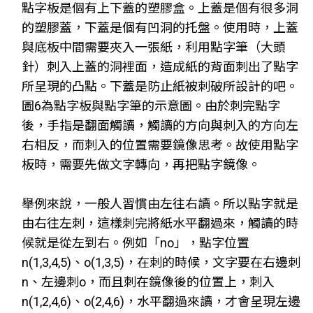
點字板是個有上下蓋的塑膠盒。上蓋是個有很多洞
的塑膠蓋，下蓋是個有凹洞的托盤。使用時，上蓋
與底板中間需要夾入一張紙，利用點字筆（大頭
針）刺入上蓋的洞裡面，造成紙的背面刺出了點字
所呈現的凸點。下蓋是防止紙被刺破所設計的吧。
圖6為點字板與點字筆的示意圖。由於刺完點字
後，手指是翻面觸讀，觸讀的方向與刺入的方向左
右相反，而刺入的位置需要鏡像思考。故使用點字
板時，需要先做文字轉向，再把點字鏡像。
舉例來說，一般人習慣由左往右讀。所以點字就是
由右往左刺，這樣刺完將紙水平翻過來，觸讀的時
候就是從左到右。例如「no」，點字位置
n(1,3,4,5)、o(1,3,5)，在刺的時候，文字要在右邊刺
n、左邊刺o，而且刺在鏡像後的位置上，刺入
n(1,2,4,6)、o(2,4,6)，水平翻過來讀，才會呈現左邊