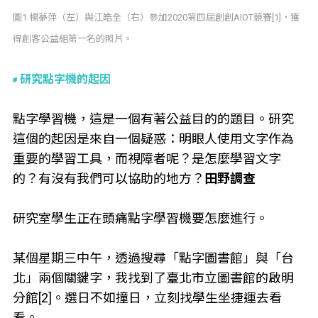
圖1.楊夢萍（左）與江皓全（右）參加2020第四屆創創AIOT競賽[1]，獲
得創客公益組第一名的照片。
研究點字機的起因
點字學習機，這是一個有著公益目的的題目。研究
這個的起因是來自一個疑惑：明眼人使用文字作為
重要的學習工具，而視障者呢？是怎麼學習文字
的？有沒有我們可以協助的地方？
田野調查
研究室學生正在頭痛點字學習機要怎麼進行。
某個星期三中午，透過搜尋「點字圖書館」與「台
北」兩個關鍵字，我找到了臺北市立圖書館的啟明
分館[2]。選日不如撞日，立刻找學生坐捷運去看
看。