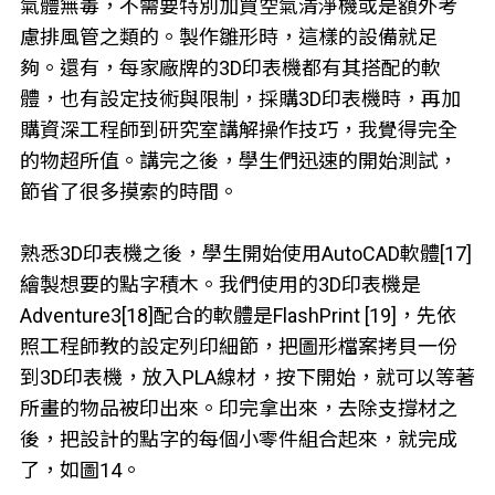
氣體無毒，不需要特別加買空氣清淨機或是額外考
慮排風管之類的。製作雛形時，這樣的設備就足
夠。還有，每家廠牌的3D印表機都有其搭配的軟
體，也有設定技術與限制，採購3D印表機時，再加
購資深工程師到研究室講解操作技巧，我覺得完全
的物超所值。講完之後，學生們迅速的開始測試，
節省了很多摸索的時間。
熟悉3D印表機之後，學生開始使用AutoCAD軟體[17]
繪製想要的點字積木。我們使用的3D印表機是
Adventure3[18]配合的軟體是FlashPrint [19]，先依
照工程師教的設定列印細節，把圖形檔案拷貝一份
到3D印表機，放入PLA線材，按下開始，就可以等著
所畫的物品被印出來。印完拿出來，去除支撐材之
後，把設計的點字的每個小零件組合起來，就完成
了，如圖14。