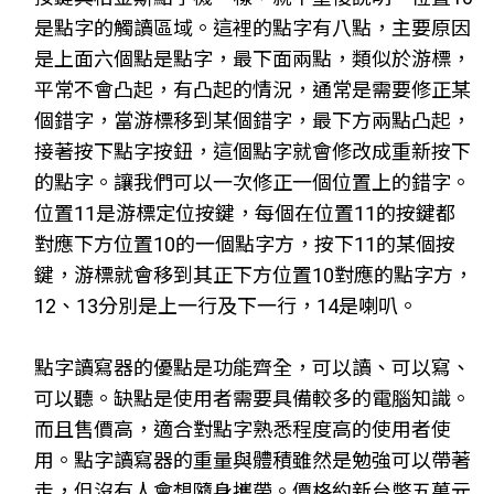
是點字的觸讀區域。這裡的點字有八點，主要原因
是上面六個點是點字，最下面兩點，類似於游標，
平常不會凸起，有凸起的情況，通常是需要修正某
個錯字，當游標移到某個錯字，最下方兩點凸起，
接著按下點字按鈕，這個點字就會修改成重新按下
的點字。讓我們可以一次修正一個位置上的錯字。
位置11是游標定位按鍵，每個在位置11的按鍵都
對應下方位置10的一個點字方，按下11的某個按
鍵，游標就會移到其正下方位置10對應的點字方，
12、13分別是上一行及下一行，14是喇叭。
點字讀寫器的優點是功能齊全，可以讀、可以寫、
可以聽。缺點是使用者需要具備較多的電腦知識。
而且售價高，適合對點字熟悉程度高的使用者使
用。點字讀寫器的重量與體積雖然是勉強可以帶著
走，但沒有人會想隨身攜帶。價格約新台幣五萬元