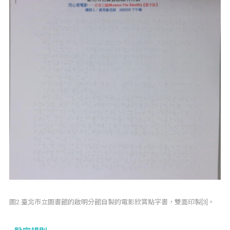
圖2.臺北市立圖書館的啟明分館自製的電影欣賞點字書，雙面印製[3]。