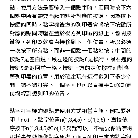
點，使用方法是要輸入一個點字時，須同時按下六
個點中所有需要凸起的點所對應的按鍵，因為按下
按鍵的同時，點字機後方的列印器會將按下按鍵所
對應的點同時壓在置於後方列印區的紙上，鬆開按
鍵後，列印器就會直接移到下一個位置，所以必須
一次按下所有點，而非一個點一個點地按；中間的
按鍵7是空白鍵，最左邊的按鍵8是換行，最右邊的
按鍵9是退回前一格。按鍵上方的定位撥桿則對應
著列印器的位置，用於確定現在這行還剩下多少空
間，夠不夠打完下一個字。也可以直接手動移動定
位撥桿到想列印的位置。
點字打字機的優點是使用方式相當直觀，例如要列
印「no」，點字位置n(1,3,4,5)、o(1,3,5)，直接依
序按下n(1,3,4,5)和o(1,3,5)就可以，不需要像點字板
那樣事先做鏡像點字思考，而且列印出來的點字很