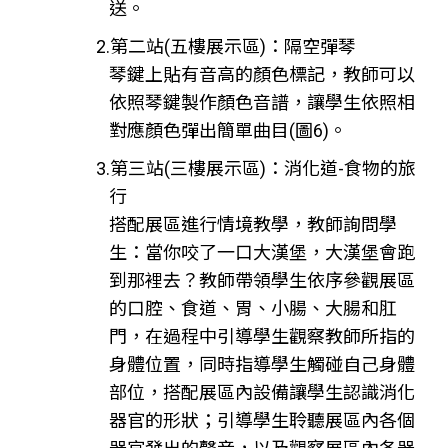
送。
2.第二站(五樓展示區)：隔空彈琴
琴鍵上貼有音高的顏色標記，教師可以
依照琴鍵製作顏色音譜，讓學生依照相
對應顏色彈出簡單曲目(圖6)。
3.第三站(三樓展示區)：消化道-食物的旅
行
搭配展區進行情境教學，教師詢問學
生：當你咬了一口大漢堡，大漢堡會跑
到那裡去？教師帶領學生依序參觀展區
的口腔、食道、胃、小腸、大腸和肛
門，在過程中引導學生觀察教師所指的
身體位置，同時指導學生觸碰自己身體
部位，搭配展區內設備讓學生認識消化
器官的形狀；引導學生聆聽展區內各個