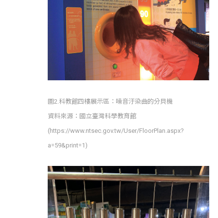
圖2.科教館四樓展示區：噪音汙染曲的分貝機
資料來源：國立臺灣科學教育館
(https://www.ntsec.gov.tw/User/FloorPlan.aspx?
a=59&print=1)