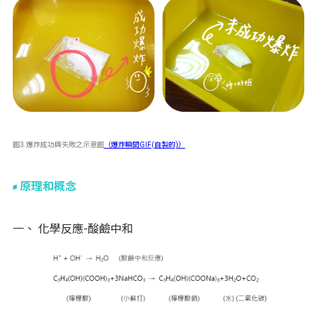
圖3.爆炸成功與失敗之示意圖
（爆炸瞬間GIF(自製的)）
原理和概念
一、 化學反應-酸鹼中和