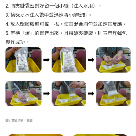
2. 將夾鏈袋密封好留一個小縫（注入水用）。
3. 擠5c.c.水注入袋中並迅速將小縫密封。
4. 放入塑膠籃前可搖一搖，使其混合均勻並加速其反應。
5. 等待「爆」的聲音出來，且撐破夾鏈袋，則表示炸彈包
製作成功
。
圖2.實驗步驟示意圖