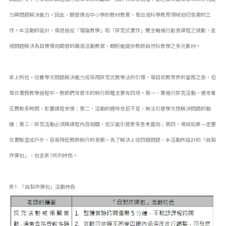
力與問題解決能力。因此，開發適合中小學的教材教案，是台灣科學教育領域迫切急需的工
作。本活動的設計，是透過從「理論教學」和「探究式實作」雙主軸進行創意課程之規劃，並
視問題解決為目標導向開發的簡易活動教案，期盼能提供教師自然科教學之多元素材。
承上所述，培養學生問題解決能力或採用探究式教學法的引導，是目前教育界的當務之急，但
是在實務教學過程中，教師們常發生的執行困難主要有四項。第一，要進行探究活動，通常會
花費較多時間，影響課程安排；第二，活動的趣味性若不足，無法引發學生想解決問題的動
機；第三，探究活動必須與課程內容相關，但又能引發更多思考面向；第四，場域如果一定要
在實驗室或戶外，容易降低教師執行的意願。為了解決上述四個問題，本活動所設計的「自製
炸彈包」，包含表1所列特色。
表1. 「自製炸彈包」活動特色