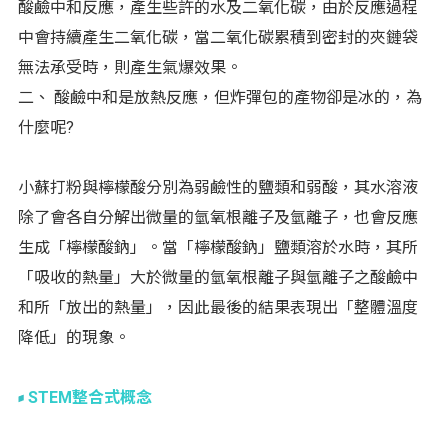
酸鹼中和反應，產生些許的水及二氧化碳，由於反應過程
中會持續產生二氧化碳，當二氧化碳累積到密封的夾鏈袋
無法承受時，則產生氣爆效果。
二、 酸鹼中和是放熱反應，但炸彈包的產物卻是冰的，為
什麼呢?
小蘇打粉與檸檬酸分別為弱鹼性的鹽類和弱酸，其水溶液
除了會各自分解出微量的氫氧根離子及氫離子，也會反應
生成「檸檬酸鈉」。當「檸檬酸鈉」鹽類溶於水時，其所
「吸收的熱量」大於微量的氫氧根離子與氫離子之酸鹼中
和所「放出的熱量」，因此最後的結果表現出「整體溫度
降低」的現象。
STEM整合式概念