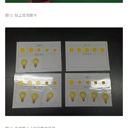
圖12. 貼上燈泡圖卡