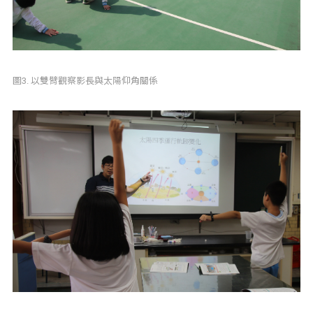
圖3. 以雙臂觀察影長與太陽仰角關係