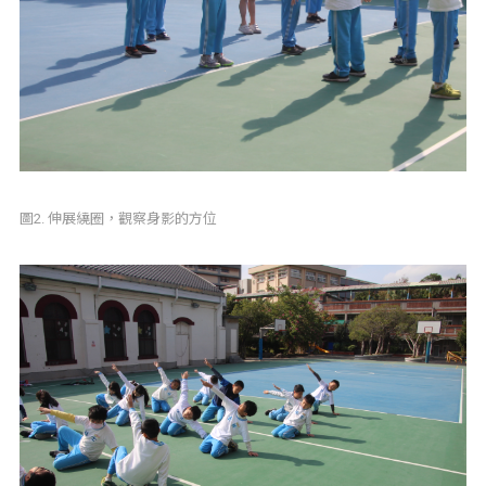
圖2. 伸展繞圈，觀察身影的方位