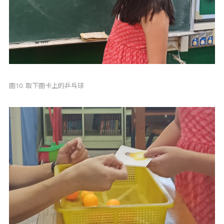
圖10. 取下圖卡上的乒乓球