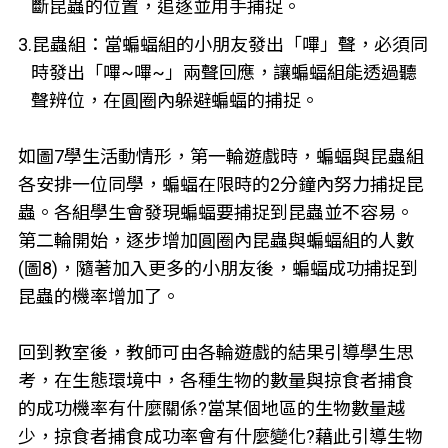
斷昆蟲的位置，追逐並用手捕捉。
3.昆蟲組：當蝙蝠組的小朋友發出「嗶」聲，必須同
時發出「嗶~嗶~」兩聲回應，讓蝙蝠組能透過聽
聲辨位，在圓圈內躲避蝙蝠的捕捉。
如圖7學生活動情形，第一輪遊戲時，蝙蝠與昆蟲組
各安排一位同學，蝙蝠在限時的2分鐘內努力捕捉昆
蟲。各組學生會發現蝙蝠要捕捉到昆蟲並不容易。
第二輪開始，逐步增加圓圈內昆蟲與蝙蝠組的人數
(圖8)，隨著加入更多的小朋友後，蝙蝠成功捕捉到
昆蟲的機率增加了。
回到教室後，教師可由各輪遊戲的結果引導學生思
考，在生態環境中，各種生物的數量與掠食者捕食
的成功機率有什麼關係?當某個地區的生物數量越
少，掠食者捕食成功率會有什麼變化?藉此引導生物