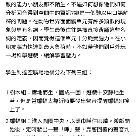
敵的能力小朋友都不陌生。不過如何想像牠們如何
分析回音得到空間中的資訊?卻是一個難以用口語解
釋的問題。在動物世界面面觀單元有許多類似的現
象與專有名詞，學生最後往往選擇直接背誦這些名
詞的定義，因而覺得這個單元十分耗費腦力。在小
朋友腦力快達到最大負荷時，不如帶他們到戶外玩
一場科學遊戲，緩解學習壓力。
學生到達空曠場地後分為下列三組：
1.樹木組：席地而坐，圍成一圈，遊戲中安靜地坐
著，但是當蝙蝠太靠近時要發出聲音提醒蝙蝠別撞
上了。
2.蝙蝠組：進入圓圈中央，以頭巾矇住眼睛。遊戲開
始後，定時發出一聲「嗶」聲，靠著回覆的聲音判