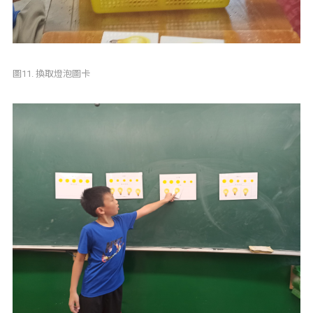
圖11. 換取燈泡圖卡