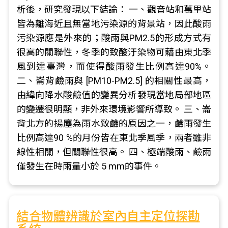
析後，研究發現以下結論： 一、觀音站和萬里站
皆為離海近且無當地污染源的背景站，因此酸雨
污染源應是外來的；酸雨與PM2.5的形成方式有
很高的關聯性，冬季的致酸汙染物可藉由東北季
風到達臺灣，而使得酸雨發生比例高達90%。
二、崙背鹼雨與 [PM10-PM2.5] 的相關性最高，
由緯向降水酸鹼值的變異分析發現當地局部地區
的變遷很明顯，非外來環境影響所導致。 三、崙
背北方的揚塵為雨水致鹼的原因之一，鹼雨發生
比例高達90 %的月份皆在東北季風季，兩者雖非
線性相關，但關聯性很高。 四、極端酸雨、鹼雨
僅發生在時雨量小於 5 mm的事件。
結合物體辨識於室內自主定位探勘