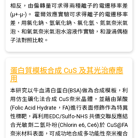
相反，由偏轉量可求得兩種離子的電遷移率差
(μ+-μ-)。 霍爾效應實驗可求得離子的電遷移率
差，用氯化鈉、氫氧化鈉、氯化氫、氮氣奈米氣
泡、和氧氣奈米氣泡水溶液作實驗，和漩渦偶極
子法對照比較。
蛋白質模板合成 CuS 及其光治療應
用
本研究以牛血清白蛋白(BSA)做為合成模板，利
用仿生礦化法合成 CuS奈米晶體，並藉由葉酸
(Folic Acid Hydrate，FA)進行表面修飾作為特異
性標靶，再利用EDC/Sulfo-NHS 共價交聯反應結
合光敏劑二氫卟吩(Chlorin e6, Ce6)於 CuS@FA
奈米材料表面，可成功地合成多功能性奈米複合