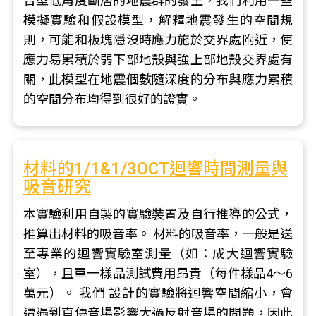
合型低角度斷層的地震群的發生，我們利用一些
模擬實驗和假設模型，解釋地震發生的空間規
則，可能和板塊隱沒時應力施於交界處附近，使
應力易累積於弱下部地殼與強上部地殼交界處有
關，此模型在地震個數隨深度的分布與應力累積
的空間分布均得到很好的證實。
材料的1/1&1/3OCT迴響時間測量與
吸音研究
本實驗利用自製的實驗裝置及自行推導的公式，
推算出材料的吸音率。 材料的吸音率，一般是送
至專業的迴響實驗室測量（如：成大迴響實驗
室），且單一樣品測試費用昂貴（每件樣品4～6
萬元）。 我們 設計的實驗將迴響空間縮小，會
遭遇到直傳音場影響大過反射音場的問題，因此