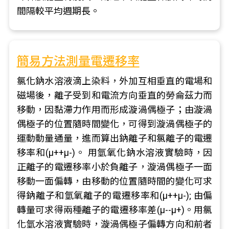
間隔較平均週期長。
簡易方法測量電遷移率
氯化鈉水溶液滴上染料，外加互相垂直的電場和
磁場後，離子受到和電流方向垂直的勞侖茲力而
移動，因黏滯力作用而形成漩渦偶極子；由漩渦
偶極子的位置隨時間變化，可得到漩渦偶極子的
運動動量通量，進而算出鈉離子和氯離子的電遷
移率和(μ++μ-)。 用氫氧化鈉水溶液實驗時，因
正離子的電遷移率小於負離子，漩渦偶極子一面
移動一面偏轉，由移動的位置隨時間的變化可求
得鈉離子和氫氧離子的電遷移率和(μ++μ-); 由偏
轉量可求得兩種離子的電遷移率差(μ--μ+)。用氯
化氫水溶液實驗時，漩渦偶極子偏轉方向和前者