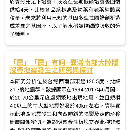
於養分充足下培養，或及在長期低磷培養後回復
供給4天，比較各品系株高及幼葉和老葉磷酸累
積量，未來將利用已知的基因多型性圖譜剖析造
成差異之基因座，以了解水稻調控磷酸吸收的分
子機制。
「震」「震」有詞--臺灣南部大陸隱
沒帶地震發生之研究與探討
本研究分析位於台灣西南部東經120.5度、北緯
21.7度地震群。數據顯示在1994-2017年6月間，
於20-70公里深度處頻繁地出現地震，並且規模
4.0以上的中大型地震好發於40km左右。資料顯
示此地區地震發生和向西傾斜的張裂及走向滑移
斷層關係密切，為說明聚合性板塊交界此種非聚