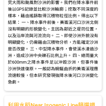
究大雨和颱風對沙洲的影響。我們在降水事件前
後以GPS記錄並比較沙洲輪廓；挖取不同深度的
樣本，藉由搖篩取得沉積物粒徑比例。得出以下
結果： 一、降水事件前後，美崙溪河口沙洲北側
沒有明顯的形貌變化，主因為鄰近之堤防位置，
以及沿岸流與河流流向。 二、即使沙洲外貌沒有
明顯變化，仍需藉由沉積物分析，方能確定沙洲
是否改變。 三、中型降水事件，會使溪水漫過沙
洲，造成沙洲中央礫石比例上升。 四、總雨量大
於600mm之降水事件足以沖毀沙洲，但事件後
沙洲快速復原。一般認為蜿蜒曲折的美崙溪理應
流速較慢，但本研究發現強降水後河口沙洲變化
急劇。
利用水稻Near Isogenic Line篩選調