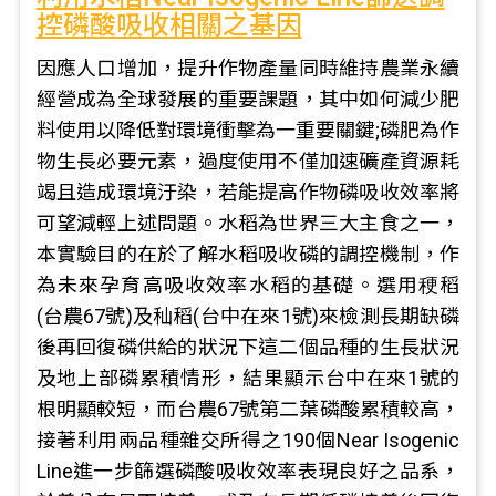
控磷酸吸收相關之基因
因應人口增加，提升作物產量同時維持農業永續
經營成為全球發展的重要課題，其中如何減少肥
料使用以降低對環境衝擊為一重要關鍵;磷肥為作
物生長必要元素，過度使用不僅加速礦產資源耗
竭且造成環境汙染，若能提高作物磷吸收效率將
可望減輕上述問題。水稻為世界三大主食之一，
本實驗目的在於了解水稻吸收磷的調控機制，作
為未來孕育高吸收效率水稻的基礎。選用稉稻
(台農67號)及秈稻(台中在來1號)來檢測長期缺磷
後再回復磷供給的狀況下這二個品種的生長狀況
及地上部磷累積情形，結果顯示台中在來1號的
根明顯較短，而台農67號第二葉磷酸累積較高，
接著利用兩品種雜交所得之190個Near Isogenic
Line進一步篩選磷酸吸收效率表現良好之品系，