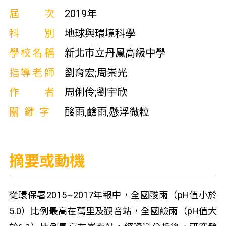
屆次
2019年
科別
地球與環境科學
學校名稱
新北市立丹鳳高級中學
指導老師
劉育宏;周崇光
作者
周俐伶;劉宇欣
關鍵字
酸雨,鹼雨,懸浮微粒
摘要或動機
從環保署2015~2017年報中，全國酸雨（pH值小於
5.0）比例最高在萬里及觀音站，全國鹼雨（pH值大