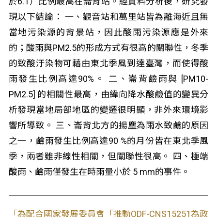
於6.1）比例最高在崙背站。經資料分析後，研究發
現以下結論： 一、觀音站和萬里站皆為離海近且無
當地污染源的背景站，因此酸雨污染源應是外來
的；酸雨與PM2.5的形成方式有很高的關聯性，冬季
的致酸汙染物可藉由東北季風到達臺灣，而使得酸
雨發生比例高達90%。 二、崙背鹼雨與 [PM10-
PM2.5] 的相關性最高，由緯向降水酸鹼值的變異分
析發現當地局部地區的變遷很明顯，非外來環境影
響所導致。 三、崙背北方的揚塵為雨水致鹼的原因
之一，鹼雨發生比例高達90 %的月份皆在東北季風
季，兩者雖非線性相關，但關聯性很高。 四、極端
酸雨、鹼雨僅發生在時雨量小於 5 mm的事件。
「為配合國家發展委員會「推動ODF-CNS15251為政