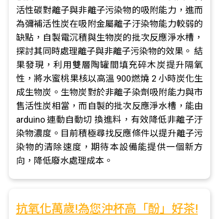
活性碳對離子與非離子污染物的吸附能力，進而
為彌補活性炭在吸附金屬離子汙染物能力較弱的
缺點，自製電沉積與生物炭的批次反應淨水槽，
探討其同時處理離子與非離子污染物的效果。 結
果發現，利用雙層陶罐間填充碎木炭提升隔氧
性，將水蜜桃果核以高溫 900燃燒 2 小時炭化生
成生物炭。生物炭對於非離子染劑吸附能力與市
售活性炭相當，而自製的批次反應淨水槽，能由
arduino 連動自動切 換進料，有效降低非離子汙
染物濃度。目前積極尋找反應條件以提升離子污
染物的清除速度，期待本設備能提供一個新方
向，降低廢水處理成本。
抗氧化萬歲!為您沖杯高「酚」好茶!