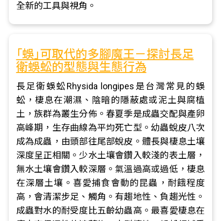
全新的工具與視角。
｢蜈｣可取代的多腳魔王－探討長足
衛蜈蚣的型態與生態行為
長足衛蜈蚣Rhysida longipes是台灣常見的蜈
蚣，棲息在潮濕、陰暗的隱蔽處或泥土與腐植
土，族群為叢生分佈。春夏季是成蟲交配與產卵
高峰期，生存曲線為平均死亡型。幼蟲蛻皮八次
成為成蟲，由頭部往尾部蛻皮。體長與棲息土壤
深度呈正相關。少水土壤會鑽入較淺的表土層，
無水土壤會鑽入較深層。氣溫過高或過低，棲息
在深層土壤。喜愛捕食會動的昆蟲，耐餓程度
高，會清潔步足、觸角。有趨地性、負趨光性。
成蟲對水的耐受度比五齡幼蟲高。最喜愛棲息在