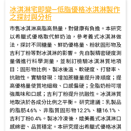
冰淇淋宅即變—低脂優格冰淇淋製作
之探討與分析
市售冰淇淋高脂高熱量，對健康有負擔。本研究
以希臘式優格取代鮮奶油，參考義式冰淇淋做
法，探討不同糖量、鮮奶優格量、粉狀固形物及
吉利丁粉等對冰淇淋的影響。 先自製精密硬度測
量儀進行科學測量，並制訂檢驗冰淇淋質地項
目：固形物比例、製冰後溫、軟硬度、打發率、
抗融性。實驗發現：增加蔗糖量提升滑順度；提
高優格量使質地細緻、口感偏硬；全脂奶粉可增
強風味和口感；吉利丁粉提升抗融性。冰淇淋質
地取決於各成分比例之平衡。 研究建議：乳製品
的脂肪4.6%、非脂質固形物12.2%、糖16.1%、
吉利丁粉0.4%。製冰冷凍後，媲美義式冰淇淋口
感綿密、品質穩定。本研究提出希臘式優格冰淇