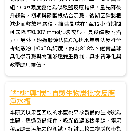
組。Ca²⁺濃度變化為磷酸鹽反應指標，呈先降後
升趨勢，初期與磷酸根結合沉澱，後期因磷酸根
減少而釋放量累積。推估晶球在1至12小時期間
可去除約0.007 mmol/L磷酸根，具後續吸附潛
力。另外，透過煅燒法與CO₂排水集氣法反推分
析蚵殼粉中CaCO₃純度，約為81.8%。證實晶球
具化學沉澱與物理滲透雙重機制，具水質淨化與
教學應用價值。
望”桃”興”炭”-自製生物炭批次反應
淨水槽
本研究以果園回收的水蜜桃果核製備的生物炭為
主題，透過製備條件、吸光值濃度檢量線、電沉
積反應去污能力的測試，探討比較生物炭與市售