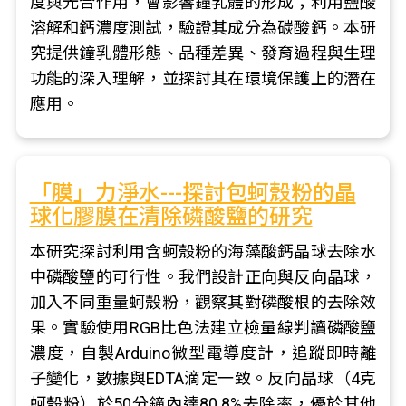
度與光合作用，會影響鐘乳體的形成；利用鹽酸
溶解和鈣濃度測試，驗證其成分為碳酸鈣。本研
究提供鐘乳體形態、品種差異、發育過程與生理
功能的深入理解，並探討其在環境保護上的潛在
應用。
「膜」力淨水---探討包蚵殼粉的晶
球化膠膜在清除磷酸鹽的研究
本研究探討利用含蚵殼粉的海藻酸鈣晶球去除水
中磷酸鹽的可行性。我們設計正向與反向晶球，
加入不同重量蚵殼粉，觀察其對磷酸根的去除效
果。實驗使用RGB比色法建立檢量線判讀磷酸鹽
濃度，自製Arduino微型電導度計，追蹤即時離
子變化，數據與EDTA滴定一致。反向晶球（4克
蚵殼粉）於50分鐘內達80.8%去除率，優於其他