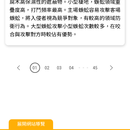
腐木高保濕性的遮蔽物。小型棲地，蜈蚣領域重
疊度高，打鬥頻率最高。主場蜈蚣容易攻擊客場
蜈蚣，將入侵者視為競爭對象，有較高的領域防
衛行為。大型蜈蚣攻擊小型蜈蚣次數較多，在咬
合與攻擊對方時較佔有優勢。
01
02
03
04
45
展開網站導覽