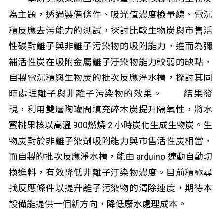
為主題，透過製備條件、吸光值濃度檢量線、電沉
積反應去污能力的測試，探討比較生物炭與市售活
性碳對離子與非離子污染物的吸附能力，進而為彌
補活性炭在吸附金屬離子汙染物能力較弱的缺點，
自製電沉積與生物炭的批次反應淨水槽，探討其同
時處理離子與非離子污染物的效果。 結果發
現，利用雙層陶罐間填充碎木炭提升隔氧性，將水
蜜桃果核以高溫 900燃燒 2 小時炭化生成生物炭。生
物炭對於非離子染劑吸附能力與市售活性炭相當，
而自製的批次反應淨水槽，能由 arduino 連動自動切
換進料，有效降低非離子汙染物濃度。目前積極尋
找反應條件以提升離子污染物的清除速度，期待本
設備能提供一個新方向，降低廢水處理成本。