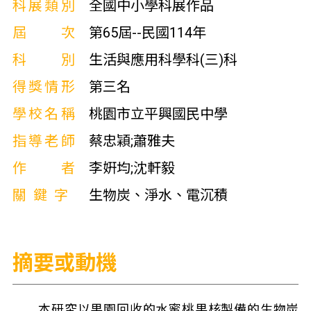
科展類別
全國中小學科展作品
屆次
第65屆--民國114年
科別
生活與應用科學科(三)科
得獎情形
第三名
學校名稱
桃園市立平興國民中學
指導老師
蔡忠穎;蕭雅夫
作者
李姸均;沈軒毅
關鍵字
生物炭、淨水、電沉積
摘要或動機
本研究以果園回收的水蜜桃果核製備的生物炭