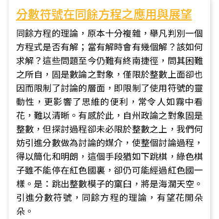
分數符號在同餘方程之應用與展望
同餘方程的理論，原本十分複雜，舉凡判別一個
方程式是否有解；當有解時會有幾個解？該如何
求解？這些問題至今仍難有終南捷徑，問其困難
之所自，固是數論之對象，僅限於整數上面卻也
因而限制了討論的層面，即限制了使用符號的靈
動性，更影響了思維的便利，常令人如霧中看
花，難以清晰。有感於此，自州政論之對象固是
整數，但探討過程卻未必限於整數之上，我們何
妨引進分數做為討論的媒介，使整個討論過程，
得以簡化和明朗，這個手段猶如下跳棋，綠色棋
子雖不能停在紅色國裏，卻仍可能經過紅色國一
樣。是：跳出整數模子的窠臼，將是海濶天空。
引進分數符號，同餘方程的理論，有望花開朵
朵。