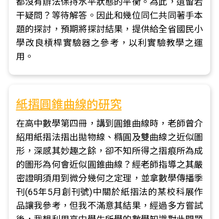
都沒有辦法保持水平狀態的平衡。為此，遺留若
干疑問？等待解答。因此和幾位同仁共同著手本
題的探討，預期將探討結果，提供給全省國民小
學改良槓桿實驗器之參考，以利實驗教學之運
用。
紙摺圓錐曲線的研究
在高中數學第四冊，講到圓錐曲線時，老師曾介
紹用紙摺法摺出拋物線、橢圓及雙曲線之近似圖
形，深感其妙趣之餘，卻不知所得之摺痕所為成
的圖形為何會近似圓錐曲線？經老師指導之其嚴
密證明須用到微分幾何之定理，並拿數學傳播季
刊(65年5月創刊號)中關於紙摺法的某校科展作
品讓我參考，但我不滿意其結果，經過多方嘗試