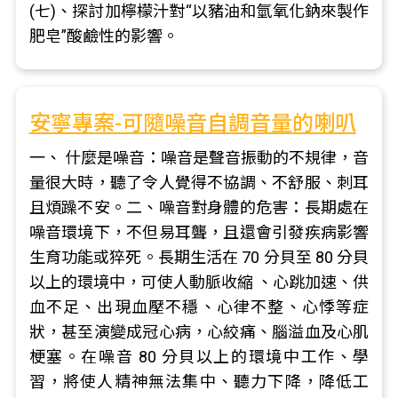
(七)、探討加檸檬汁對“以豬油和氫氧化鈉來製作
肥皂”酸鹼性的影響。
安寧專案-可隨噪音自調音量的喇叭
一、 什麼是噪音：噪音是聲音振動的不規律，音
量很大時，聽了令人覺得不協調、不舒服、刺耳
且煩躁不安。二、噪音對身體的危害：長期處在
噪音環境下，不但易耳聾，且還會引發疾病影響
生育功能或猝死。長期生活在 70 分貝至 80 分貝
以上的環境中，可使人動脈收縮 、心跳加速、供
血不足、出現血壓不穩、心律不整、心悸等症
狀，甚至演變成冠心病，心絞痛、腦溢血及心肌
梗塞。在噪音 80 分貝以上的環境中工作、學
習，將使人精神無法集中、聽力下降，降低工