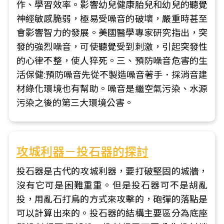
作、學習效率。影響幼兒健康胎兒和幼兒的聽覺
神經敏感脆弱，極易受噪音的破壞，嚴重時甚至
會影響智力的發展。美國醫學專家研究指出，突
發的強烈噪音，可使聽覺受到刺激，引起突發性
的心律不整，使人猝死。三、預防噪音危害的生
活保健:預防噪音先從不製造噪音著手．採消音建
材綠化環境也有幫助。噪音是繼空氣污染、水源
污染之後的第三大環境公害。
攻城利器－投石器的探討
投石器是古代的攻城利器，要打破堅固的城牆，
沒有它可是困難重重。但是投石器可不是胡亂
投，用亂石打鳥的方式來攻擊的，砲彈的落點是
可以計算出來的。投石器的結構主要區分為底座