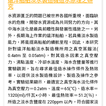
遠洋船舶淡水製造機造水原理之研
究
水資源匱乏的問題已被世界各國所重視，面臨缺
水的危機，開發水資源成為共同努力的方向，其
中海水淡化是最具前瞻性與發展性措施之一。另
外，長期海上作業的遠洋船舶，若具備淡水製造
能力，將能提高船舶的續航里程。因此，本研究
針對遠洋船舶淡水製造機所用之真空蒸餾法(
0.4atm 至 0.05atm)，對其造水因素之真空壓
力、沸點溫度、冷卻水溫度、海水含鹽量等進行
實驗觀測，旨在尋求最佳造水操作條件及熱效
率，以提供淡水製造機設計、製造及操作之參
考。實驗結果顯示，最適宜之真空海水淡化條件
為真空壓力＝0.2atm、溫度＝65(℃)、造水率＝
1320(ml)/仟瓦×小時、最佳熱效率＝51.2(％)，
所造之淡水含鹽度在 220ppm 以內，符合國家淡