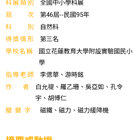
科展類別
全國中小學科展
屆次
第46屆--民國95年
科別
自然科
得獎情形
第三名
學校名稱
國立花蓮教育大學附設實驗國民小
學
指導老師
李偲華、游時銘
作者
白允禔、羅乙珊、吳亞如、孔令
宇、胡博仁
關鍵字
磁鐵、磁力、磁力緩降機