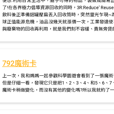
便想:利用日常生活中，隨手可得的物品，製做成簡易且
了!在各界極力倡導資源回收的同時，3R:Reduce' Reu
飲料後正準備鋁罐壓扁丟入回收筒時，突然靈光乍現~
球正值能源危機，油品沒幾天就漲價一次，工業發達使
與廢棄物的回收再利用，就是我們刻不容緩、責無旁貸
792魔術卡
上一次，我和媽媽一起參觀科學園遊會看到了一張魔術
但是仔細一看，發現它只是把1、2、3、4、和5、6、
魔術卡稍做變化，而沒有其他的變化嗎?所以我就約了