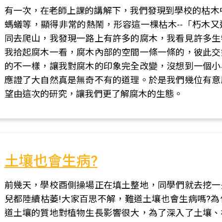
有一次，在老師上課的講解下，我們發現到學校的枯木
螞蟻等，顯得非常的熱鬧，形容這一棵枯木--「朽木
同去爬山，我發現一路上有許多的腐木，我看見許多生
我拾起腐木一看，腐木內部的空間一條一條的，彼此交
的不一樣，讓我對腐木的印象完全改變，沒想到一個小
應證了大自然真是無奇不有的道理。於是我們幾位有意
望由這次的研究，讓我們更了解腐木的生態。
土壤也會生病?
前幾天，學校酉側操場正在填土整地，同學們就去挖一
兒都陸續枯萎!大家百思不解，難道土壤也會生病嗎?為
道土壤的質地對植物生長影響很大，為了深入了土壤、