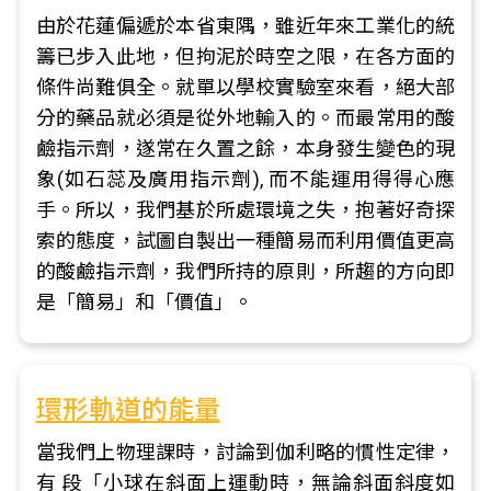
由於花蓮偏遞於本省東隅，雖近年來工業化的統
籌已步入此地，但拘泥於時空之限，在各方面的
條件尚難俱全。就單以學校實驗室來看，絕大部
分的藥品就必須是從外地輸入的。而最常用的酸
鹼指示劑，遂常在久置之餘，本身發生變色的現
象(如石蕊及廣用指示劑), 而不能運用得得心應
手。所以，我們基於所處環境之失，抱著好奇探
索的態度，試圖自製出一種簡易而利用價值更高
的酸鹼指示劑，我們所持的原則，所趨的方向即
是「簡易」和「價值」。
環形軌道的能量
當我們上物理課時，討論到伽利略的慣性定律，
有 段「小球在斜面上運動時，無論斜面斜度如