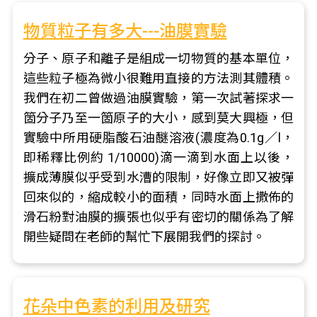
物質粒子有多大---油膜實驗
分子、原子和離子是組成一切物質的基本單位，
這些粒子極為微小很難用直接的方法測其體積。
我們在初二曾做過油膜實驗，第一次試著探求一
箇分子乃至一箇原子的大小，感到莫大興極，但
實驗中所用硬脂酸石油醚溶液(濃度為0.1g／l，
即稀釋比例約 1/10000)滴一滴到水面上以後，
擴成薄膜似乎受到水漕的限制，好像立即又被彈
回來似的，縮成較小的面積，同時水面上撒佈的
滑石粉對油膜的擴張也似乎有密切的關係為了解
開些疑問在老師的幫忙下展開我們的探討。
花朵中色素的利用及研究