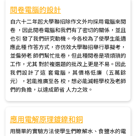
閱卷電腦的設計
自六十二年起大學聯招除作文外均採用電腦來閱
卷 ，因此閱卷電腦和我們有了密切的關係，並且
也引 發了我們研究動機。今各校為了使學生能適
應此種 作答方式，亦仿效大學聯招舉行摹擬考，
並偏勞老 師們幫忙批卷，但此種閱卷是項煩瑣的
工作，尤其 對於複選題的批改上更是不易。因此
我們設計了這 套電腦，其價格低廉（五萬餘
元），若能推廣至各 校，想必能減輕學校及老師
們的負擔，以達成節省 人力之效。
應用電解原理鍍鎳和銅
用簡單的實驗方法使學生們瞭解水、食鹽水的電