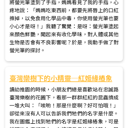
將螢光筆塗到了手指，媽媽看見了我的手指，心
疼地說：「媽媽吃東西前，都要先將唇上的口紅
擦掉，以免食用化學品中毒，你使用螢光筆也要
小心才是呀！」我聽了驚覺：是呀：螢光筆塗起
來顏色鮮艷，聞起來有收化學味，對人體或其他
生物是否會有不良影響呢？於是，我動手做了對
螢光筆的探討。
臺灣欒樹下的小精靈─紅姬緣樁象
讀幼推園的時候，小朋友們總是喜歡站在忠誠路
臺灣樂樹的花圃下，看那一群群紅紅的昆蟲擠成
一堆大叫：「唉喲！那是什麼啊？好可怕哦！」
卻從來沒有人可以告訴我們牠們的名字是什麼。
我在圖鑑上找到牠們的名字是紅姬緣樁象，可是