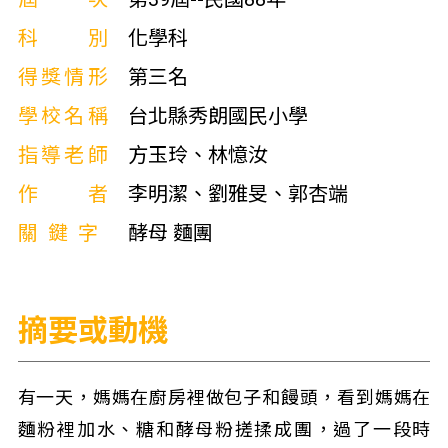
科別
化學科
得獎情形
第三名
學校名稱
台北縣秀朗國民小學
指導老師
方玉玲、林憶汝
作者
李明潔、劉雅旻、郭杏端
關鍵字
酵母 麵團
摘要或動機
有一天，媽媽在廚房裡做包子和饅頭，看到媽媽在
麵粉裡加水、糖和酵母粉搓揉成團，過了一段時