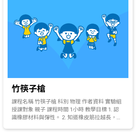
鐘) 請同學分享曾經在那些地方有聽過回音，並
紙卡嘴部牙籤突出處放置在平衡底座頂端。 2.
提出想法:這些地方有什麼共同的條件。 二、
從操作調整過程中，可反覆複習重心與支點間
發展活動(20分鐘) 1. 說明聲音的產生是因為物
平衡的概念。 四、 綜合活動(10分鐘) 討論製作
體的振動，聲音也可以讓某些物體振動，例如
過程中，使平衡鳥達到平衡的關鍵。 所需材料
對塑膠杯口說話，用手輕觸杯底，可以感受杯
或儀器 鳥型紙卡2張、牙籤1根、黏土、平衡底
底的振動。 2. 聲音的傳遞需要介質，例如空
座、膠水。 關鍵字 重心、平衡。 與教材的相
氣。配合真空保鮮罐演示當空氣消失時，聲音
關性 215-3b.實驗發現槓桿原理(例如利用翹翹
無法傳遞。 3. 介紹回音的原理，討論生活中有
板懸掛不等重的東西)。 215-4a.察覺力矩會改
些場域有可能產生回音。 三、 操作活動(25分
變物體的旋轉運動。 215-4b.知道達到平衡的物
鐘) 1. 回聲筒製作 器材：塑膠杯2個、A4塑膠片
體所受合力為零、合力矩為零。 215-4c.瞭解槓
1張、長10公分彈簧1條、膠帶、鑿子。 操作步
桿原理是力矩作用的結果。 223-3a.知道重量就
竹筷子槍
驟： (1) 將塑膠杯中央鑽洞，擇一塑膠杯將彈
是物體所受到的重力，重力會使物體落下。
簧卡入杯底部小洞。(*使用鑿子時請特別注意
411-4a.實際製作一個成品模型。
課程名稱 竹筷子槍 科別 物理 作者資料 實驗組
安全!) (2) 將塑膠片捲成筒狀重疊約5mm，中段
授課對象 親子 課程時間 1小時 教學目標 1. 認
以小段膠帶黏貼固定。 (3) 以裝置彈簧之塑膠
識橡膠材料與彈性。 2. 知道橡皮筋拉越長，彈
杯底部套入塑膠筒其中一端，微調筒徑大小使
力就越大。 3. 製作竹筷子槍。 課程簡介 製作
它可卡住塑膠杯並將它黏貼。 (4) 將兩塑膠杯
竹筷子槍的同時，讓大家瞭解橡皮筋的彈性特
底部以彈簧相連，並使兩塑膠杯分別卡在筒子