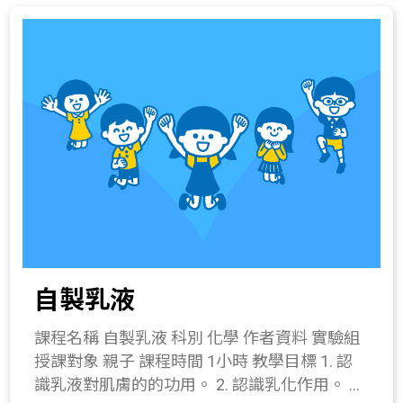
性，及透過操作及活動的安排，寓教於樂。 教
兩端開口。 (5) 完成製作。 2. 教導學生對塑膠
學流程 一、 引起動機(5分鐘) 1. 播放迴力鏢的
杯呼喊，不需要太大聲，就可以聽到奇妙的回
影片，觀察迴力鏢的運動軌跡。 2. 教師拋射自
音。 3. 可調整操作步驟(2)~(4)，只將兩塑膠杯
製迴力鏢，介紹接下來進行的活動。 二、 發展
底部以彈簧相連，讓學生對回音筒說話，調整
活動(15分鐘) 1. 介紹橡膠材料與彈性。 2. 橡膠
彈簧伸長長度，觀察回音效果之變化。 四、 綜
在日常生活中的應用。 3. 說明橡皮筋拉越長，
合活動(10分鐘) 1. 解釋回音筒原理。 2. 補充有
彈力就越大(虎克定律)。 三、 操作活動(35分
些場域並不希望有回音的產生，例如音樂廳，
鐘) 1. 竹筷子槍製作 器材：15公分長筷子兩
因此會設置許多吸音的材質，減少聲音的反
支、白木木條前端磨出凹槽一支(約12公分)、9
射。 所需材料或儀器 塑膠杯2個、A4塑膠片1
公分筷子三支、6公分短筷子一支、3公分短筷
張、長10公分彈簧1條、膠帶、鑿子。 關鍵字
子一支、橡皮筋數條。 操作步驟： (1) 用橡皮
聲音的介質、回音。 與教材的相關性 216-1a.
筋束緊兩支15公分筷子和白木木板前端洗凹槽
察覺物體發聲時，有在振動(例如說話、打
自製乳液
為槍身一端(束緊處約1公分)，並檢查橡皮筋是
鼓)。 216-4e.察覺波遇障礙物發生反射、折射
否牢固。 (2) 疊合兩支9公分筷子，將一端纏繞
的現象。 422-3b.知道動物可用聲音傳遞各種訊
課程名稱 自製乳液 科別 化學 作者資料 實驗組
張成V字型。 (3) 用橡皮筋將槍把固定於槍身的
息。 422-4a.知道利用超聲波可作測量。 422-
授課對象 親子 課程時間 1小時 教學目標 1. 認
尾端。 (4) 將一支9公分的筷子作為「板機擊發
1c.製作通話筒，傳送聲音。 411-4a.實際製作
識乳液對肌膚的的功用。 2. 認識乳化作用。 3.
柱」向手把方向傾斜，橡皮筋不可纏繞過緊否
一個成品模型。