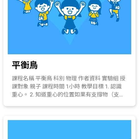
量、水果香精或植物精油微量。 關鍵字 界面活
音叉振動、鼓面上保麗龍球的振動等演示，介
性劑、起泡劑 與教材的相關性 121-1a.察覺物
紹聲音是由物體振動產生。 2. 介紹聲音的三要
質各具不同特徵(如顏色、形狀、軟硬、氣味、
素，並透過敲擊裝著不同水量的杯子，學習改
粗細等)。 121-4b.探討物質性質改變的現象，
變空氣柱的長短，可以產生不同高低的音調變
將這些改變分成物理變化或化學變化，並設法
化。 三、 操作活動(20分鐘) 加油汽笛製作 器
應用於日常生活中。 218-2a.察覺生活周遭某些
材：氣球薄膜一片、B5投影片一片、塑膠罐一
物質的性質會改變。 420-4a.認識以下各種人造
個(或養樂多罐)、橡皮筋一條、剪刀、膠帶。
材料的特性、簡單的製造過程及其在生活上的
平衡鳥
操作步驟： (1) 在罐子底部挖直徑約2公分的圓
應用： (1)石化工業產品；(2)衣料纖維(例如聚
洞。 (2) 在瓶身挖直徑約0.4公分的圓洞。 (3)
合物)；(3)常用木材製品； (4)常用金屬製品；
課程名稱 平衡鳥 科別 物理 作者資料 實驗組 授
氣球薄膜攤平包覆在塑膠罐口，以橡皮筋固
(5)玻璃與陶瓷；(6)新興的科技產品。 411-4a.
課對象 親子 課程時間 1小時 教學目標 1. 認識
定。 (4) 將塑膠片捲成吸管狀，置入塑膠罐底
實際製作一個成品模型。
重心。 2. 知道重心的位置如果有支撐物（支
部洞口，再以膠帶黏貼塑膠片兩端，使管徑固
點），較容易維持平衡。 3. 製作平衡鳥。 課程
定；注意塑膠吸管與底部洞口不可有縫。 (5)
簡介 說明何謂重心，讓學生了解力的平衡現
調整塑膠片吸管位置，頂住氣球薄膜。 四、 綜
象。 教學流程 一、 引起動機(5分鐘) 1. 請問同
合活動(20分鐘) 1. 讓學生吹加油汽笛，並用手
學提到平衡，會連想到那些? 2. 最後要連結到
輕觸氣球皮，感受氣球皮的振動。 2. 將一支筆
翹翹板。 二、 發展活動(15分鐘) 1. 以翹翹板作
放於管狀塑膠片拉動，觀察聲音音調的高低變