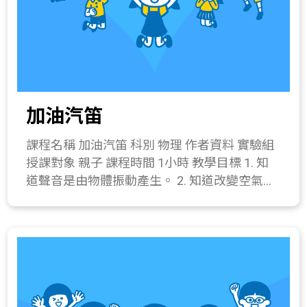
弱酸性起泡劑4毫升、椰子油起泡劑1毫升、水
保存方式。 2. 2. 介紹哪些油可以用來作皂基。
溶性色素酌量、香精酌量、塑膠杯1個、攪拌棒
所需材料或儀器 皂基3片、乾燥花瓣少許、水
1支、滴管1支、量筒1支、精鹽少許。 操作步
溶性色素1滴、香精油1滴、模具1組、攪拌用
驟： (1) 用量筒量取20毫升的水倒入透明塑膠
具(竹棒or木棒)1個、鐵尺1支、切割墊板1個、
杯中。 (2) 用滴管取4毫升的弱酸性起泡劑，倒
耐熱容器1個、湯勺1支、加熱器具(電磁爐)。
入透明塑膠杯。 (3) 用滴管吸取1毫升的椰子油
關鍵字 手工香皂 與教材的相關性 226-4c.能利
加油汽笛
起泡劑滴入透明塑膠杯，運用攪拌棒將水、弱
用廣用指示劑的顏色變化判定酸鹼物質的pH
酸性起泡劑與椰子油起泡劑攪拌均勻。 (4) 確
值。 420-4a.認識以下各種人造材料的特性、簡
課程名稱 加油汽笛 科別 物理 作者資料 實驗組
認溶液攪拌均勻後觀察是否變黏稠，若無黏稠
單的製造過程及其在生活上的應用： (1)石化工
授課對象 親子 課程時間 1小時 教學目標 1. 知
狀，可加入微量精鹽，慢慢攪拌直到整個溶液
業產品；(2)衣料纖維(例如聚合物)；(3)常用木
道聲音是由物體振動產生。 2. 知道改變空氣柱
變黏稠。同時解釋鹽巴的功用。 (5) 加入適量
材製品； (4)常用金屬製品；(5)玻璃與陶瓷；
的長短，可以產生不同高低的音調變化。 3. 製
的精油和色素，攪拌均勻即可完成。 四、 綜合
(6)新興的科技產品。 420-4b.瞭解改變材料形
作加油汽笛。 課程簡介 瞭解聲音是靠振動所產
活動(10分鐘) 1. 補充弱酸性與椰子油起泡劑的
狀的方式。 425-3a.認識生活中的食品添加劑，
生，認識聲音的三大要素-音調、響度、音色。
適用對象。 2. 分享操作時的發現。 所需材料或
例如香料、色素。 512 4c.知道清潔生產的方法
教學流程 一、 引起動機(10分鐘) 1. 分享看球賽
儀器 純水20ml、塑膠杯1個、攪拌棒1支、量筒
及例子。 411-4a.實際製作一個成品模型。
時，用來加油的汽笛，是如何產生出這麼大的
1個、滴管1支、精鹽少許、弱酸性起泡劑
聲音。 2. 還有哪些加油用的汽笛?它們共同的
4ml、椰子油起泡劑1ml、水溶性食用色素微
發聲方式為何? 二、 發展活動(20分鐘) 1. 透過