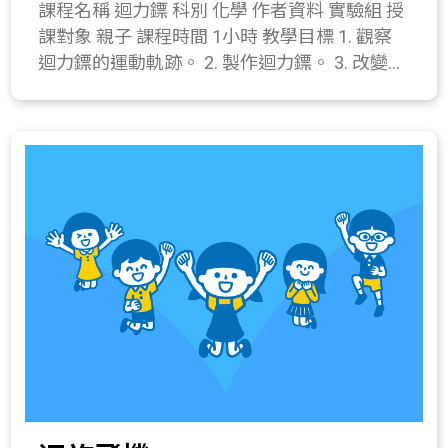
課程名稱 迴力鏢 科別 化學 作者資料 實驗組 授
能滴水即可放入盒中。 (5) 再放入一片有夾迴
品。 411-4a.實際製作一個成品模型。
課對象 親子 課程時間 1小時 教學目標 1. 觀察
紋針的鋁片，鋪上一層活性炭，將鋁片覆蓋 (份
迴力鏢的運動軌跡。 2. 製作迴力鏢。 3. 改變迴
量約為1/3)。 (6) 先疊上另一張沾濕飽和水溶液
力鏢型式，比較彼此運動狀態的差異。 課程簡
的餐巾紙，再放上沒有夾迴紋針的鋁片，並鋪
介 介紹 教學流程 一、 引起動機(10分鐘) 1. 播
一層活性炭。重複此步驟一次。 (7) 先疊上一
放迴力鏢的影片，觀察迴力鏢的運動軌跡。 2.
片沾濕餐巾紙，放上最後一片夾著迴紋針的鋁
教師拋射自製迴力鏢，介紹接下來進行的活
片，即完成。 四、 綜合活動(10分鐘) 1. 拿起空
動。 二、 發展活動(10分鐘) 1. 介紹迴力鏢的歷
氣電池盒組，以大拇指用力擠壓鋁片及內容
史。 2. 展示迴力鏢的型式與原理講解。 三、
物，測試燈泡能否發亮，並討論。 2. 與學生討
操作活動(30分鐘) 1. 迴力鏢製作 器材：迴力鏢
論空氣電池沒電時，如何利用家裡的材料製作
葉片 3片、釘書機(針)、電線膠帶。 操作步
新的電池。 3. 電池回收的重要。 所需材料或儀
驟： (1) 將兩張迴力鏢葉片組合成如圖，注意
器 鋁片4片、餐巾紙一張、燈泡組、活性炭
夾角盡量對準格線。 (2) 第三片迴力鏢葉片同
(50~100克)、迴紋針2支、剪刀一把、飽和食
樣按照格線相嵌。 (3) 組合後使用釘書機在中
鹽水一杯、塑膠盒。 關鍵字 空氣電池、電化
心釘牢。 2. 指導學生投擲技巧與安全事宜後讓
學、伏打電池。 與教材的相關性 218-2a.察覺
學生丟射。 3. 在迴力鏢葉片邊緣纏繞電線膠
生活周遭某些物質的性質會改變。 222-2a.利用
帶，比較運動狀態有何不同。 四、 綜合活動
電線、電池或金屬物質接成通路，可使燈泡發