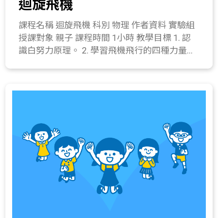
迴旋飛機
(10分鐘) 討論不同型式迴力鏢的運動情形。 (1)
光、馬達轉動。 224-3c.經由實驗發現有些水溶
纏繞絕緣膠帶有何功用? (2) 用不同角度射出，
液可以導電，有些則不能導電。 224-4b.能瞭解
課程名稱 迴旋飛機 科別 物理 作者資料 實驗組
路徑一樣嗎? 所需材料或儀器 迴力鏢葉片 3
溶液是由溶質與溶劑所組成，以及濃度的意義
授課對象 親子 課程時間 1小時 教學目標 1. 認
片、釘書機(針)、電線膠帶。 關鍵字 迴力鏢、
與日常生活的應用，並藉由實驗瞭解飽和溶液
識白努力原理。 2. 學習飛機飛行的四種力量。
白努力原理 與教材的相關性 215-1b.察覺風、
的意義與配製。 225-4f.認識化學電池的使用方
3. 製作迴旋飛機。 課程簡介 認識飛機如何在天
水及手的推力，可使物體運動起來。 215-4a.察
式(包括充電與放電)。 411-4a.實際製作一個成
空飛行與如何利用氣流迴轉。 教學流程 一、
覺力矩會改變物體的旋轉運動。 215-4g.察覺壓
品模型。 421-2d.利用電線、電池接成通路驅動
引起動機(5分鐘) 1. 教師拋射迴旋飛機，引起學
力差能產生流體的運動。 215-4n. 知道物體的
玩具馬達。 513-1a.體察日常生活中，節約能源
生注意。 2. 與大家討論飛機能夠飛行的原因。
質量決定其慣性大小。 411-4a.實際製作一個成
的重要。 520-2a.在適當時機，介紹科學家的研
二、 發展活動(10分鐘) 1. 介紹飛機飛行的四種
品模型。
究事蹟。 520-3b.在適當的教材上，介紹科學發
力量(升力和重力、推力與阻力)。 2. 配合紙片
現的過程以瞭解科學中實驗與理論間的關係。
吹氣演示，介紹白努力原理。 三、 操作活動
(20分鐘) 迴旋飛機製作 器材：16開1mm厚珍
珠板1張、飛機紙模、美工刀、螺帽2顆(直徑約
0.5公分)、保麗龍膠、膠帶。 操作步驟： (1) 將
珍珠板依飛機紙模形狀裁下。(詳閱附件) (2) 將
3片機身中有尾翼的機身夾在無尾翼的機身中
間，重疊在一起，並塗抹薄薄一層保利龍膠將3