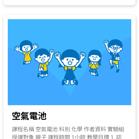
製作乳液。 課程簡介 認識乳化現象，製作不一
則就無法扣板機了。 (5) 將3公分筷子綁緊於槍
樣的乳液，並瞭解不同成份對於肌膚保養的功
身前端，並將6公分筷子綁緊於槍把前端與板機
效，動手作出最適合自己的保養品。 教學流程
擊發柱後端。 (6) 完成。 2. 提醒學生安全注意
一、 引起動機(10分鐘) 分享大家使用乳液的時
事項。 3. 進行射擊活動。 四、 綜合活動(5分
機，再帶出乳液與皮膚保溼的關係。 二、 發展
鐘) 1. 討論影響射程的主因。 2. 討論如何提高
活動(10分鐘) 1. 介紹乳液對於皮膚的功用。 2.
射擊準度。 所需材料或儀器 15公分長筷子兩
說明水與油無法互溶，但藉由乳化劑產生乳化
支、白木木條前端磨出凹槽一支(約12公分)、9
作用，使油與水互相混合均勻。 三、 操作活動
公分筷子三支、6公分短筷子一支、3公分短筷
(30分鐘) 自製乳液 器材：純水22毫升、橄欖油
子一支、橡皮筋數條。 關鍵字 虎克定律、橡皮
2.5毫升、乳化劑一茶匙、透明塑膠杯1個、攪
筋槍。 與教材的相關性 215-2a.知道物體受力
拌棒1支、塑膠滴管1支、量筒1支、抗菌劑數
的大小可由形變的程度得知(例如彈簧拉長、球
滴、精油數滴、色素數滴、寬口瓶1個。 操作
被壓扁)。 215-3e.察覺施力可使物體運動速度
步驟： (1) 在乾淨的塑膠杯內加2.5毫升橄欖
改變。 215-4l.探討物體受力時，運動量改變的
油、22毫升純水，觀察油水是否可以互溶。 (2)
現象。 420-2a.能舉例說明木材、塑膠、金屬、
空氣電池
添加1小茶匙乳化劑，並充分攪拌，即可觀察到
玻璃、陶瓷與衣料纖維等日常材料。 420-4a.認
乳化過程，最終油與水互相混合均勻。 (3) 添
識以下各種人造材料的特性、簡單的製造過程
課程名稱 空氣電池 科別 化學 作者資料 實驗組
加少許精油、喜歡的顏色及抗菌劑再攪拌均
及其在生活上的應用： (1)石化工業產品；(2)
授課對象 親子 課程時間 1小時 教學目標 1. 認
勻。 (4) 將攪拌均勻之乳液裝入寬口瓶內。 (5)