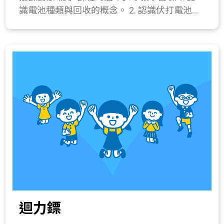
衣料纖維(例如聚合物)；(3)常用木材製品； (4)
識電池種類與回收的概念。 2. 認識伏打電池的
若有剩餘的乳液，可以立即使用。 (6) 在寬口
常用金屬製品；(5)玻璃與陶瓷；(6)新興的科技
由來。 3. 製作空氣電池。 課程簡介 說明電池
瓶上標明保存期限（兩週內用畢）。 四、 綜合
產品。 421-1a.利用空氣或水的流動製造水槍、
的起源、各式電池發電的原理，並自製空氣電
活動(10分鐘) 1. 補充適合作為乳液的油類。 2.
吹管(可參考選做)。 411-4a.實際製作一個成品
池。 教學流程 一、 引起動機(10分鐘) 1. 討論
問題討論。 所需材料或儀器 純水22毫升、橄欖
模型。
學生生活中使用電池的經驗與對電池的認識，
油2.5毫升、乳化劑一茶匙、透明塑膠杯1個、
例如充電電池、鹼性電池等等差異，並能提出
攪拌棒1支、塑膠滴管1支、量筒1支、抗菌劑
這些電池的特性。 2. 將上述分享歸納，開始進
數滴、精油數滴、色素數滴、寬口瓶1個。 關
行電池種類的教學。 二、 發展活動(15分鐘) 1.
鍵字 乳化作用、乳液。 與教材的相關性 121-
電池種類的教學。 2. 伏打電池的發明故事與講
1a.察覺物質各具不同特徵(如顏色、形狀、軟
授伏打電池的組成。 3. 說明伏打電池與空氣電
硬、氣味、粗細等)。 121-4b.探討物質性質改
池的共通特性。 三、 操作活動(25分鐘) 空氣電
變的現象，將這些改變分成物理變化或化學變
池製作 器材：鋁片4片、餐巾紙一張、燈泡
化，並設法應用於日常生活中。 218-2a.察覺生
組、活性炭(50~100克)、迴紋針2支、剪刀一
活周遭某些物質的性質會改變。 420-4a.認識以
把、飽和食鹽水一杯、塑膠盒。 操作步驟：
下各種人造材料的特性、簡單的製造過程及其
(1) 以剪刀將餐巾紙分成四等份。 (2) 將電線繞
在生活上的應用： (1)石化工業產品；(2)衣料
迴力鏢
過迴紋針並轉緊。 (3) 用迴紋針夾住兩片鋁
纖維(例如聚合物)；(3)常用木材製品； (4)常用
片。 (4) 取其中一片餐巾紙沾濕飽和食鹽水，
金屬製品；(5)玻璃與陶瓷；(6)新興的科技產