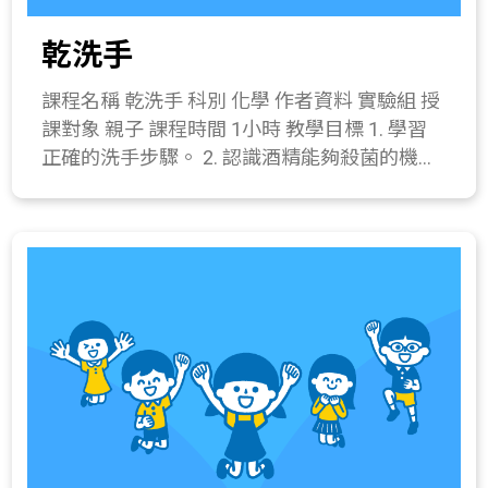
片機身黏貼好。 (3) 取出大片的機翼，將有折
乾洗手
痕的一面朝下，可折出副翼的一邊朝後，對準
中心線，利用保利龍膠黏貼在約機身中央前的
課程名稱 乾洗手 科別 化學 作者資料 實驗組 授
上方凹槽處。 (4) 取出小片的尾翼，將有折痕
課對象 親子 課程時間 1小時 教學目標 1. 學習
的一面朝上，可折出升降舵的一邊朝後，對準
正確的洗手步驟。 2. 認識酒精能夠殺菌的機
中心線，利用保利龍膠黏貼在機身下方最尾
制。 3. 正確的使用實驗器材(燒杯、滴管、電子
端。 (5) 將螺帽置入機身兩側小孔，以膠帶包
秤)製作乾洗手。 課程簡介 推廣「乾洗手‧洗
覆，並將機頭以膠帶包覆，即完成自製迴旋飛
乾淨」，強調洗手的重要性，了解酒精消毒的
機。 四、 綜合活動(20分鐘) 1. 說明投擲迴旋飛
原理，自製乾洗手。 教學流程 一、 引起動機
機技巧後，讓學生自由飛行，並適時調整各個
(10分鐘) 1. 詢問大家平常有無養成勤洗手的習
舵的方向，觀察飛行路徑有何改變。 ※註：要
慣，是否知道正確的洗手方式；藉此教育正確
讓飛機迴旋，重點在於飛機出手發射時，機翼
的洗手觀念。 2. 在公共場合不方便洗手時，可
與水平面成垂直。如果迴旋效果不顯著，可嘗
以使用乾洗手替代。 二、 發展活動(10分鐘) 1.
試調整飛機出手發射時，飛機的傾斜角度、出
介紹乾洗手的主要成分為酒精，還有它的消毒
手力量的大小或副翼與升降舵。 2. 討論飛機的
原理。 2. 乾洗手的另一成分為凝膠，具有增
副翼、升降舵與方向舵調整後有何變化。 所需
稠、保濕的功能。 3. 乾洗手常見的添加物，例
材料或儀器 16開1mm厚珍珠板1張、飛機紙