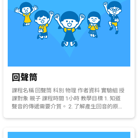
為例子，討論翹翹板平衡的方法(兩邊一樣重、
化。 所需材料或儀器 氣球薄膜一片、B5投影片
移動兩邊物體的位置、移動支撐點)。 2. 討論重
一片、塑膠罐一個(或養樂多罐)、橡皮筋一
心與支點的關係。 3. 總結重心可以視為物體重
條、剪刀、膠帶。 關鍵字 聲音的振動、聲音的
量集中點，當重心在支點上時，較能達到平
三要素。 與教材的相關性 216-1a.察覺物體發
衡。 三、 操作活動(30分鐘) 1. 平衡鳥製作 器
聲時，有在振動(例如說話、打鼓)。 2161b.察
材：鳥型紙卡2張、牙籤1根、黏土、平衡底
覺聲音藉物質傳播(例如拉緊的線、水管等)。
座、膠水。 操作步驟： (1) 將2張鳥形紙卡由頭
216-3b.探討樂器的調節與其發音的改變。 216-
部對稱展開，並將其中一面中心塗上黏膠或貼
4a.知道聲音可由音量、音調及音色來描述。
雙面膠，預備固定牙籤。 (2) 將牙籤黏貼在上
411-4a.實際製作一個成品模型。
回聲筒
述鳥形指模中心，牙籤尖端對齊鳥嘴，並將兩
張鳥形紙卡重疊固定牙籤。 (3) 取2小塊大小差
課程名稱 回聲筒 科別 物理 作者資料 實驗組 授
不多的黏土搓揉成圓形或橢圓形，黏貼在翅膀
課對象 親子 課程時間 1小時 教學目標 1. 知道
頂端。 (4) 將鳥嘴尖端置放在平衡底座頂端，
聲音的傳遞需要介質。 2. 了解產生回音的原
觀察紙卡平衡的情形，酌量增減調整兩端黏土
因，並知道生活中能夠產生回音的環境。 3. 製
的量使達到平衡。 (5) 確認鳥形紙卡已達到平
作回音筒。 課程簡介 認識回音的原理，聲音傳
衡後，將鳥形紙卡兩側翅膀塗上一層薄薄的膠
遞與介質的關係。 教學流程 一、 引起動機(5分
水，再將兩張紙卡對齊黏貼緊密。 (6) 將鳥形