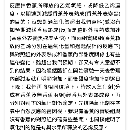
反應掉香蕉所釋放的乙烯氧體，或降低乙烯濃
度，以期達到減緩香蕉外表熟成(香蕉外表變黑)
的目的；沒想到過氧化氫超出我們意料(並沒有
如預期減緩香蕉熟成)反而是整個外表熟成加速
(香蕉外表變黑速度更快)，而兩組實驗組(香蕉釋
放的乙烯分別在過氧化氫和過錳酸鉀的反應下)
與對照組的外表熟成和香蕉內部甜度關係也有些
連帶變化，雖超出我們預期，卻又有令人意想不
到的結果，因為過錳酸鉀在開始實驗一天後香蕉
內部甜度就有明顯增加，而後甜度增加率卻逐日
下降！我們再將相同環境下，皆放入氧化劑(分
成有香蕉及無香蕉兩組)經香蕉外表熟成後，再
分別對剩下的氧化劑做滴定，先排除氧化劑在空
氣中自然反應的變因後，發現有香蕉的實驗組與
沒有香蕉的對照組的確有些差距，也間接證明了
氧化劑的確是有與水果所釋放的乙烯反應。