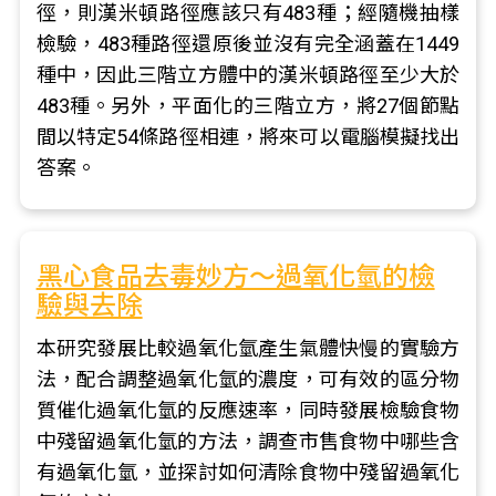
徑，則漢米頓路徑應該只有483種；經隨機抽樣
檢驗，483種路徑還原後並沒有完全涵蓋在1449
種中，因此三階立方體中的漢米頓路徑至少大於
483種。另外，平面化的三階立方，將27個節點
間以特定54條路徑相連，將來可以電腦模擬找出
答案。
黑心食品去毒妙方～過氧化氫的檢
驗與去除
本研究發展比較過氧化氫產生氣體快慢的實驗方
法，配合調整過氧化氫的濃度，可有效的區分物
質催化過氧化氫的反應速率，同時發展檢驗食物
中殘留過氧化氫的方法，調查市售食物中哪些含
有過氧化氫，並探討如何清除食物中殘留過氧化