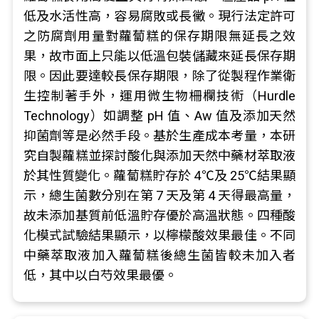
低及水活性高，容易腐敗或長黴。現行法定許可
之防腐劑用量對蘿蔔糕的保存期限無延長之效
果，故市面上只能以低溫包裝儲藏來延長保存期
限。因此要達較長保存期限，除了從製程作業衛
生控制著手外，運用微生物柵欄技術（Hurdle
Technology）如調整 pH 值、Aw 值及添加天然
抑菌劑等是必然手段。基於生產成本考量，本研
究自製蘿糕並探討酸化與添加天然中藥材萃取液
於其性質變化。蘿蔔糕貯存於 4℃及 25℃結果顯
示，總生菌數分別在第 7 天及第 4 天得最高量，
故未添加基質前低溫貯存優於高溫狀態。四種酸
化模式試驗結果顯示，以檸檬酸效果最佳。不同
中藥萃取液加入蘿蔔糕後總生菌皆較未加入者
低，其中以白芍效果最優。