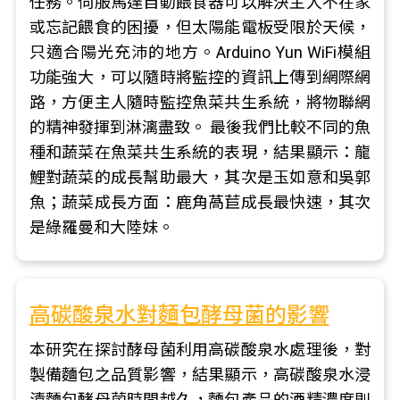
任務。伺服馬達自動餵食器可以解決主人不在家
或忘記餵食的困擾，但太陽能電板受限於天候，
只適合陽光充沛的地方。Arduino Yun WiFi模組
功能強大，可以隨時將監控的資訊上傳到網際網
路，方便主人隨時監控魚菜共生系統，將物聯網
的精神發揮到淋漓盡致。 最後我們比較不同的魚
種和蔬菜在魚菜共生系統的表現，結果顯示：龍
鯉對蔬菜的成長幫助最大，其次是玉如意和吳郭
魚；蔬菜成長方面：鹿角萵苣成長最快速，其次
是綠羅曼和大陸妹。
高碳酸泉水對麵包酵母菌的影響
本研究在探討酵母菌利用高碳酸泉水處理後，對
製備麵包之品質影響，結果顯示，高碳酸泉水浸
漬麵包酵母菌時間越久，麵包產品的酒精濃度則