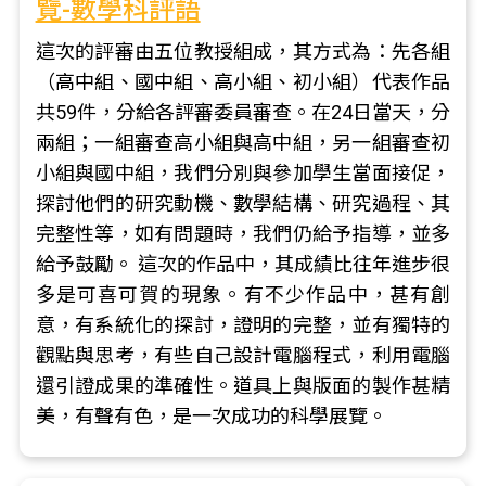
覽-數學科評語
這次的評審由五位教授組成，其方式為：先各組
（高中組、國中組、高小組、初小組）代表作品
共59件，分給各評審委員審查。在24日當天，分
兩組；一組審查高小組與高中組，另一組審查初
小組與國中組，我們分別與參加學生當面接促，
探討他們的研究動機、數學結構、研究過程、其
完整性等，如有問題時，我們仍給予指導，並多
給予鼓勵。 這次的作品中，其成績比往年進步很
多是可喜可賀的現象。有不少作品中，甚有創
意，有系統化的探討，證明的完整，並有獨特的
觀點與思考，有些自己設計電腦程式，利用電腦
還引證成果的準確性。道具上與版面的製作甚精
美，有聲有色，是一次成功的科學展覽。