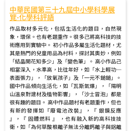
中華民國第三十九屆中小學科學展
覽-化學科評語
作品取材多元化，包括生活化的題目，自然現
象，環保。也有老題重作。很多己將高科技的技
術應用到實驗中。 初小作品多屬生活化題材，尤
其是熱門的兒童用品為村料，探討其奧妙，例如
「結晶開花知多少」及「變色筆」。 高小作品己
相當深入，水準高，比往年好，如「水上輕功─
表面張力」，「放氧孩子」及「一元不鎚鎚」。
國中作品傾向生活化，如「瓦斯氣爆」，「陽明
山溫泉對建材及植物影響」，「沙士冒泡」都是
很有趣的題目。 高中作品題村有老題重作，但也
有新的發揮如『廢電池改裝』，『 銀鏡反應
』，『 固體燃料 』 ，也有融入新的高科技技
衛，如「為何草酸根離子無法分離鈣離子與鋁離