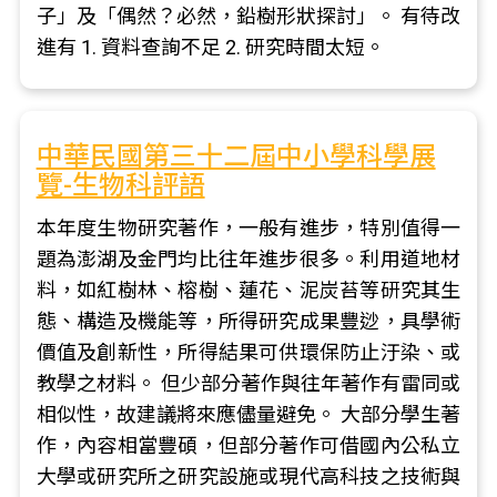
子」及「偶然？必然，鉛樹形狀探討」。 有待改
進有 1. 資料查詢不足 2. 研究時間太短。
中華民國第三十二屆中小學科學展
覽-生物科評語
本年度生物研究著作，一般有進步，特別值得一
題為澎湖及金門均比往年進步很多。利用道地材
料，如紅樹林、榕樹、蓮花、泥炭苔等研究其生
態、構造及機能等，所得研究成果豐逤，具學術
價值及創新性，所得結果可供環保防止汙染、或
教學之材料。 但少部分著作與往年著作有雷同或
相似性，故建議將來應儘量避免。 大部分學生著
作，內容相當豐碩，但部分著作可借國內公私立
大學或研究所之研究設施或現代高科技之技術與