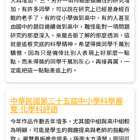
大為增加。 三、另外一項特點是連續性的研究增
加，有許多同學，可以說在研究上已經是身經百
戰的老手了，有的從小學做到高中、有的人甚至
由國中的題目連續做到高中，難怪能對一項問題
研究的那麼深入，來龍去脈了解的那麼透測，這
就是追根究底的科學精神。希望得獎同學千萬別
驕傲，因為只是僥倖比別人表現上好那麼一點
點，而未得獎的同學千萬別灰心，再接再厲，一
定能把這一點點差追上的。
中華民國第三十五屆中小學科學展
覽-化學科評語
今年作品件數去年增多，尤其國中組與高中組較
為明顯，可能是學生的興趣提高與老師的鼓勵所
致。 展覽看板進步很多，版面大方清楚。原因可