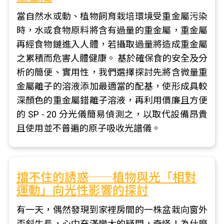
當自然水或動、植物飼育栽培環境受重金屬污染
時，水或食物原料將含有過量的重金屬，重金屬
再經食物鏈進入人體，若攝取過量將造成重金屬
之累積而危害人體健康。 基於確保食的安全及分
析的簡便、實用性，我們選擇探討先將含微量重
金屬離子的溶液添加最適當的配基，使形成具較
深顏色的重金屬錯離子溶液，再利用價廉且方便
的 SP - 20 分光儀簡易偵測之，以取代設備昂貴
且使用並不普遍的原子吸收光譜儀。
擋不住的誘惑──植物與光「相對
運動」向光性影響的探討
有一天，偶然發現到家裡房間的一株盆栽向窗外
歪斜生長，心中充滿蠻大的疑問，奇怪！為什麼