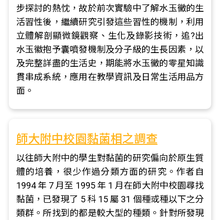
步探討的熱忱，故於前次實驗中了解水玉黴的生
活習性後，繼續研究引發這些習性的機制，利用
立體解剖顯微鏡觀察、生化及錄影技術，追?出
水玉徽抱予囊噴發機制及分子級的生長因素，以
及完整詳盡的生活史，期能將水玉黴的零星知識
貫串成系統，應用在教學資訊及日常生活用品方
面。
師大附中校園黏菌相之調查
以往師大附中的學生對黏菌的研究偏向於原生質
體的培養，很少作過分類方面的研究。作者自
1994 年 7 月至 1995 年 1 月在師大附中校園尋找
黏菌，已發現了 5 科 15 屬 31 個種或種以下之分
類群。所找到的都是較大型的種類。針對所發現