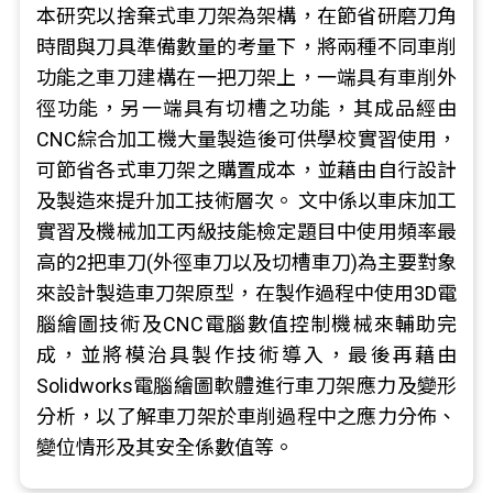
本研究以捨棄式車刀架為架構，在節省研磨刀角
時間與刀具準備數量的考量下，將兩種不同車削
功能之車刀建構在一把刀架上，一端具有車削外
徑功能，另一端具有切槽之功能，其成品經由
CNC綜合加工機大量製造後可供學校實習使用，
可節省各式車刀架之購置成本，並藉由自行設計
及製造來提升加工技術層次。 文中係以車床加工
實習及機械加工丙級技能檢定題目中使用頻率最
高的2把車刀(外徑車刀以及切槽車刀)為主要對象
來設計製造車刀架原型，在製作過程中使用3D電
腦繪圖技術及CNC電腦數值控制機械來輔助完
成，並將模治具製作技術導入，最後再藉由
Solidworks電腦繪圖軟體進行車刀架應力及變形
分析，以了解車刀架於車削過程中之應力分佈、
變位情形及其安全係數值等。