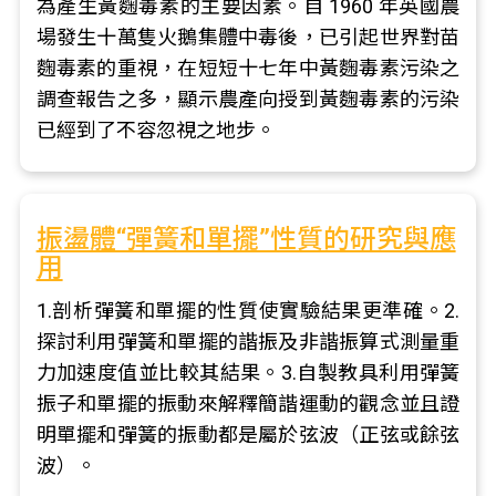
為產生黃麴毒素的主要因素。自 1960 年英國農
場發生十萬隻火鵝集體中毒後，已引起世界對苗
麴毒素的重視，在短短十七年中黃麴毒素污染之
調查報告之多，顯示農產向授到黃麴毒素的污染
已經到了不容忽視之地步。
振盪體“彈簧和單擺”性質的研究與應
用
1.剖析彈簧和單擺的性質使實驗結果更準確。2.
探討利用彈簧和單擺的諧振及非諧振算式測量重
力加速度值並比較其結果。3.自製教具利用彈簧
振子和單擺的振動來解釋簡諧運動的觀念並且證
明單擺和彈簧的振動都是屬於弦波（正弦或餘弦
波）。