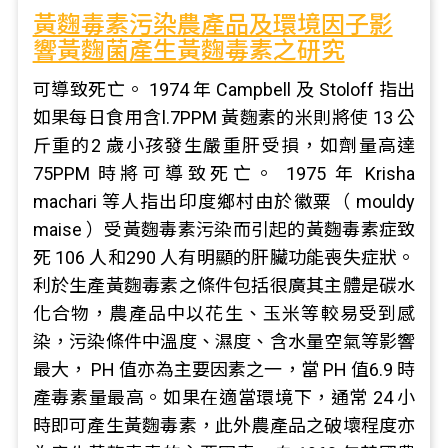
黃麴毒素污染農產品及環境因子影
響黃麴菌產生黃麴毒素之研究
可導致死亡。 1974 年 Campbell 及 Stoloff 指出
如果每日食用含l.7PPM 黃麴素的米則將使 13 公
斤重的2 歲小孩發生嚴重肝受損，如劑量高達
75PPM 時將可導致死亡。 1975 年 Krisha
machari 等人指出印度鄉村由於徽粟（ mouldy
maise ）受黃麴毒素污染而引起的黃麴毒素症致
死 106 人和290 人有明顯的肝臟功能喪失症狀。
利於生產黃麴毒素之條件包括很廣其主體是碳水
化合物，農產品中以花生、玉米等較易受到感
染，污染條件中溫度、濕度、含水量空氣等影響
最大， PH 值亦為主要因素之一，當 PH 值6.9 時
產毒素量最高。如果在適當環境下，通常 24 小
時即可產生黃麴毒素，此外農產品之破壞程度亦