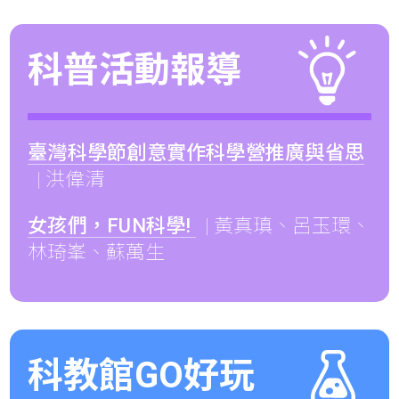
科普活動報導
臺灣科學節創意實作科學營推廣與省思
| 洪偉清
女孩們，FUN科學!
| 黃真瑱、呂玉環、
林琦峯、蘇萬生
科教館GO好玩