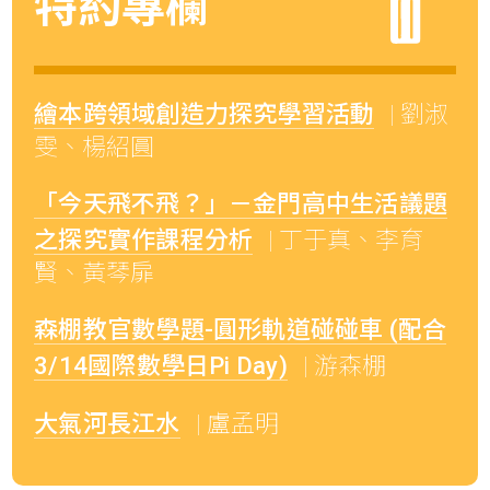
特約專欄
繪本跨領域創造力探究學習活動
| 劉淑
雯、楊紹圓
「今天飛不飛？」－金門高中生活議題
之探究實作課程分析
| 丁于真、李育
賢、黃琴扉
森棚教官數學題-圓形軌道碰碰車 (配合
3/14國際數學日Pi Day)
| 游森棚
大氣河長江水
| 盧孟明