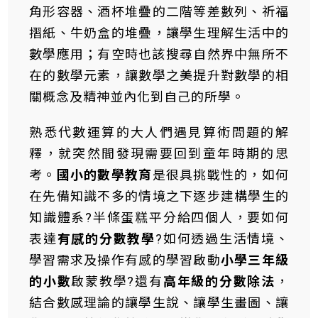
角形容器、酒杯堆疊的二階等差數列、祈福
摺紙、牛奶盒的堆疊，讓學生理解生活中的
數學應用；有空時也該搜尋自然界中無所不
在的數學元素，讓數學之美提升對數學的相
關概念及精神並內化到自己的所學。
熟悉代數運算的大人們遇見算術問題的解
釋，就突然間發現需要回到童年時期的思
考。
國小的數學教育
是很具挑戰性的，如何
在先備知識不多的情境之下逐步建構學生的
知識體系?半條蛋糕平分給四個人，要如何
表達
有感的分數教學
?如何透過生活情境、
學習需求及操作有感的學習啟動
小學三年級
的小數
啟蒙教學?還有
高年級的分數除法
，
結合數感理論的讓學生說、讓學生畫圖、讓