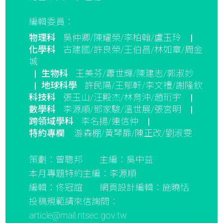
編輯委員：
物理科
吳仲卿/陳耀榮/李柏翰/盧玉玲
|
化學科
古建國/許良榮/王伯昌/林如章/周金
城
|
生物科
王美芬/蕭世輝/陳建志/郭淑妙
|
地球科學
許民陽/王郁軒/李文禮/謝隆欽
科技科
張玉山/汪殿杰/林育沖/趙珩宇
|
數學科
李源順/鄧家駿/溫世展/張宮明
|
跨領域學科
李名揚/連信仲
|
特約專欄
游森棚/黃琴扉/陳正改/劉淑雯
策劃：曾聰邦
主編：吳中益
本月專題特約主編：李源順
編輯：佟冠誼
網頁設計編輯：施曉恬
投稿規範請來信詢問：
article@mail.ntsec.gov.tw