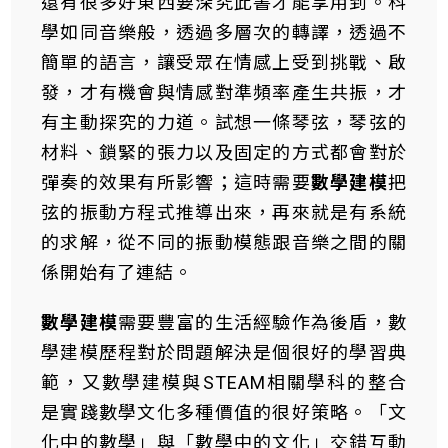
還有很多好東西要深究此書才能享用到。科
學如同音樂般，透過多層次的轉譯，透過不
簡單的語言，讓受眾在情感上受到挑戰、啟
發，才有機會與情感對準頻率產生共振，才
有主動探究的力道。試想一條琴弦，琴弦的
材料、鎖緊的張力以及固定的方式都會對於
彈奏的效果有所影響；這時需要
數學建模
把
弦的振動方程式推導出來，再來就是有系統
的求解，從不同的振動模態跟音樂之間的關
係開始有了連結。
數學建模
需要豐富的生活經驗作為後盾，數
學建模歷程對於問題解決是個很好的學習典
範，又數學建模與STEAM相關學科的整合
是實踐數學文化多種價值的很好策略。「文
化中的數學」與「數學中的文化」交錯互動