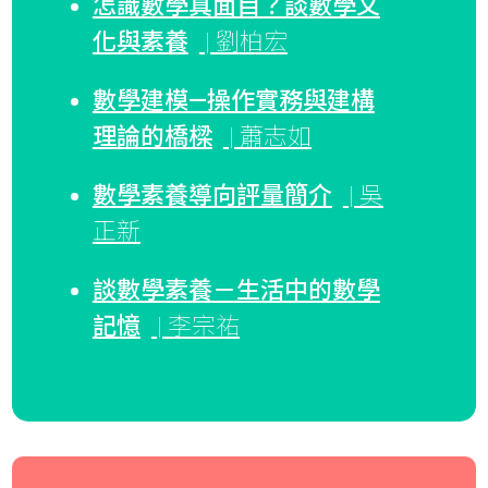
怎識數學真面目？談數學文
化與素養
| 劉柏宏
數學建模—操作實務與建構
理論的橋樑
| 蕭志如
數學素養導向評量簡介
| 吳
正新
談數學素養－生活中的數學
記憶
| 李宗祐