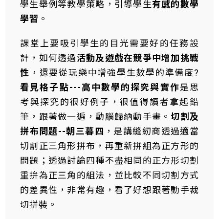
學生舉例等教學策略，引導學生
有感的數學
學習
。
課堂上要吸引學生的目光需要好的任務設
計，如何透過
活動及遊戲在競爭中增加挑戰
性
，還要從玩樂中增強學生數學的準備度?
看見格子點---高中數學的探究與實作
是思
考與探究的很好例子，很值得讀者拿起鉛
筆，跟著做一遍，動腦歸納動手畫。
切割及
拼布問題--朝三暮四
，是講縫紉商透過適當
切割正三角形拼布，再重新拼組為正方形的
問題；透過討論四種不盡相同的正方形切割
重拚為正三角的組法，並比較不同切割方式
的差異性，非常有趣，看了好想跟著動手裁
切拼裝。