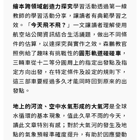
繪本跨領域創造力探究
學習活動透過第一線
教師的學習活動分享，讓讀者有典範學習之
效。「
今天飛不飛？
」一文讓讀者理解使用
航空站公開資訊結合生活議題，做出不同條
件的估算，以達探究與實作之效。森鵬教官
照例給了趣味有挑戰性的
圓形軌道碰碰車
，
三輛車從十二等分圓周上的指定出發點及指
定方向出發，在特定條件及設定的規則下，
這三部車要經過多久才能同時回到原來的出
發點。
地上的河流、空中水氣形成的大氣河
是全球
水循環的基本現象，值此久旱不雨的今天，
讀此文章特別有感；對於大氣河的發生及地
點的氣象預報準確度提升，有助於因應變動