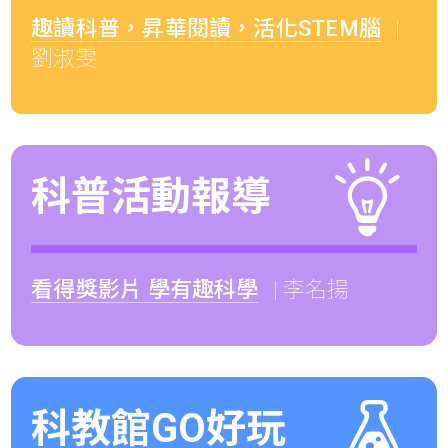
趣讀科普，昇華閱讀，活化STEM腦
|
劉淑雯
科普活動報導
看得獎影片 學有趣科學
| 李名揚
科教館GO好玩