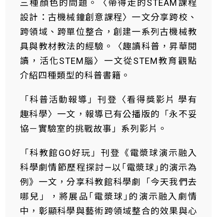
三種顏色的問題。〈帶得走的STEAM課程
設計：古機械鐘創意課程〉一文分享跨校、
跨領域、跨單位整合，創建一系列古機械教
具與教材教法的經驗。〈趣讀科普，昇華閱
讀，活化STEM腦〉一文從STEM教育觀點
介紹四種類型的科普書籍。
「科普活動報導」刊登〈看得獎影片 學有
趣科學〉一文，報導已有公播版的「永不妥
協－實驗室的挑戰故事」系列影片。
「科教館GO好玩」刊登《電漿球演示融入
科學劇情節歷程探討—以｢電漿球｣的演示為
例》一文，分享科教館科學劇「今天我們去
哪兒」，將展品｢電漿球｣的演示融入劇情
中，彰顯科學與藝術跨領域整合的效果與心