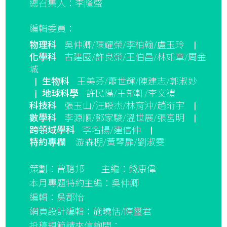
總召集人：李隆盛
編輯委員：
物理科
吳仲卿/陳耀榮/李柏翰/盧玉玲
|
化學科
古建國/許良榮/王伯昌/林如章/周金
城
|
生物科
王美芬/蕭世輝/陳建志/郭淑妙
|
地球科學
許民陽/王郁軒/李文禮
科技科
張玉山/汪殿杰/林育沖/趙珩宇
|
數學科
李源順/鄧家駿/溫世展/張宮明
|
跨領域學科
李名揚/連信仲
|
特約專欄
游森棚/黃琴扉/劉淑雯
策劃：曾聰邦
主編：錢康偉
本月專題特約主編：吳仲卿
編輯：吳郡怡
網頁設計編輯：施曉恬/陳璽君
投稿規範請來信詢問：