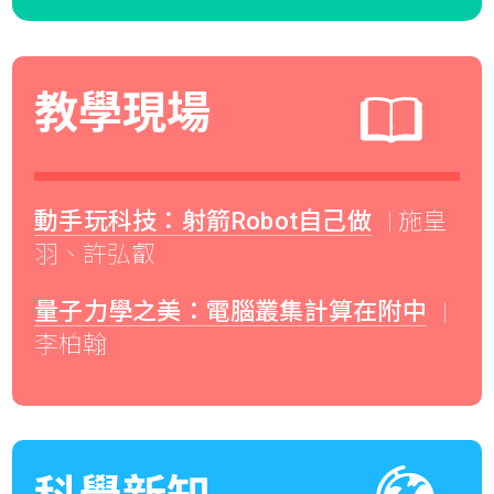
教學現場
動手玩科技：射箭Robot自己做
| 施皇
羽、許弘叡
量子力學之美：電腦叢集計算在附中
|
李柏翰