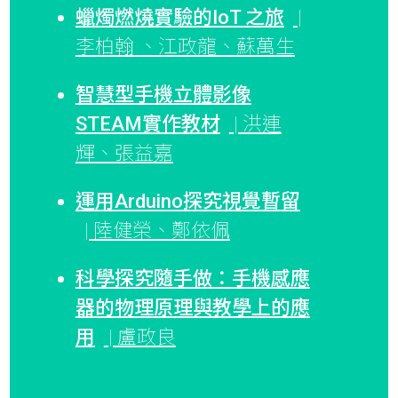
蠟燭燃燒實驗的IoT 之旅
|
李柏翰 、江政龍、蘇萬生
智慧型手機立體影像
STEAM實作教材
| 洪連
輝、張益嘉
運用Arduino探究視覺暫留
| 陸健榮、鄭依佩
科學探究隨手做：手機感應
器的物理原理與教學上的應
用
| 盧政良