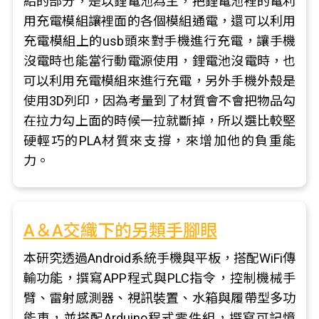
給的部分，是以鋰電池為主，把鋰電池裡的電利
用充電模組讓裡面的各個模組通電，還可以利用
充電模組上的usb頭來對手機進行充電，讓手機
沒電時也能當行動電源使用，鋰電池沒電時，也
可以利用充電模組來進行充電，另外手機外殼是
使用3D列印，因為考量到了材質會不會把物品勾
在拉力勾上面的時候一拉就斷掉，所以選比較堅
硬輕巧的PLA材質來支撐，來增加他的負重能
力。
A＆A交織下的另類手腳眼
本研究透過Android系統手機與平板，搭配WiFi傳
輸功能，撰寫APP程式與PLC指令，控制機械手
臂、雷射感測器、視訊裝置、水箱與履帶型多功
能車，並搭配Arduino程式零件組，撰寫可記憶