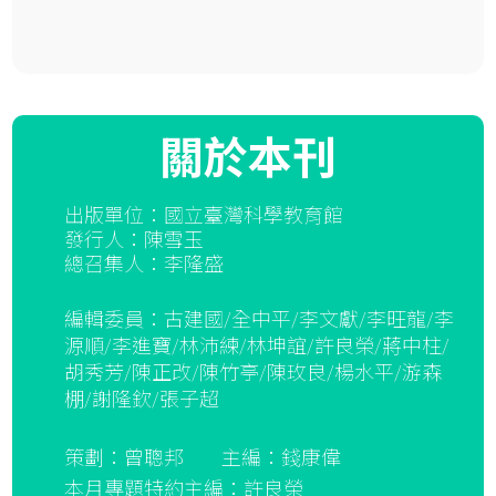
關於本刊
出版單位：國立臺灣科學教育館
發行人：陳雪玉
總召集人：李隆盛
編輯委員：古建國/全中平/李文獻/李旺龍/李
源順/李進寶/林沛練/林坤誼/許良榮/蔣中柱/
胡秀芳/陳正改/陳竹亭/陳玫良/楊水平/游森
棚/謝隆欽/張子超
策劃：曾聰邦
主編：錢康偉
本月專題特約主編：許良榮