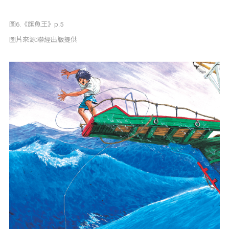
圖6.《旗魚王》p.5
圖片來源:聯經出版提供