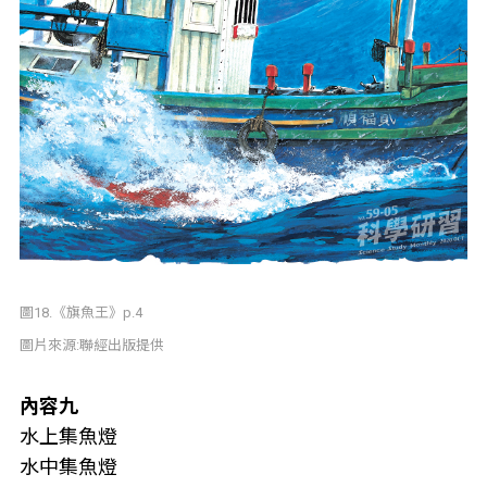
圖18.《旗魚王》p.4
圖片來源:聯經出版提供
內容九
水上集魚燈
水中集魚燈