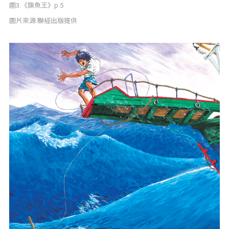
圖3.《旗魚王》p.5
圖片來源:聯經出版提供