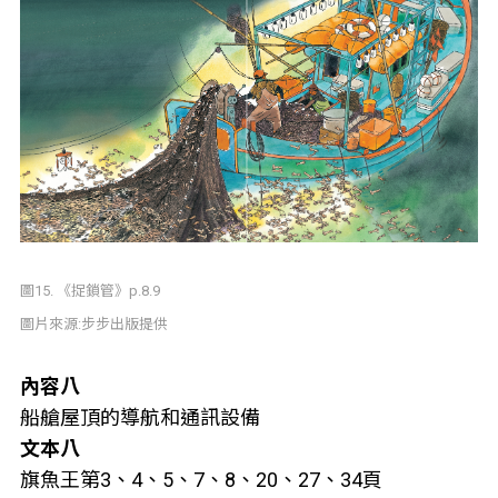
圖15. 《捉鎖管》p.8.9
圖片來源:步步出版提供
內容八
船艙屋頂的導航和通訊設備
文本八
旗魚王第3、4、5、7、8、20、27、34頁