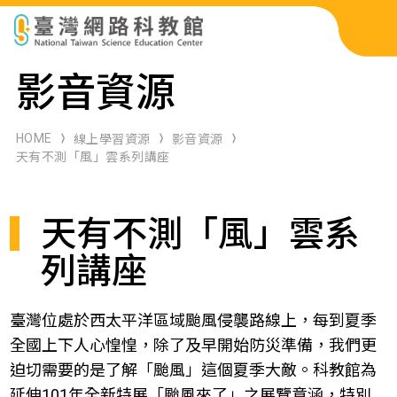
科展作品檢索
影音資源
科學研習月刊
HOME
線上學習資源
影音資源
天有不測「風」雲系列講座
線上教學資源
天有不測「風」雲系
關於本站
網站導覽
列講座
臺灣位處於西太平洋區域颱風侵襲路線上，每到夏季
全國上下人心惶惶，除了及早開始防災準備，我們更
迫切需要的是了解「颱風」這個夏季大敵。科教館為
延伸101年全新特展「颱風來了」之展覽意涵，特別