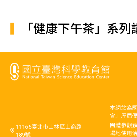
「健康下午茶」系列
本網站為
會」歷屆
團體參觀預
11165臺北市士林區士商路
場地使用洽
189號