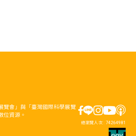
展覽會」與「臺灣國際科學展覽
數位資源。
總瀏覽人次 :
74264981