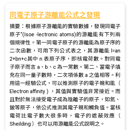
同電子原子游離能公式之發現
摘要：根據原子游離能的實驗數據，發現同電子
原子”(Isoe -lectronic atoms)的游離能有下列兩
個規律性。第一同電子原子的游離能為原子序的
二次函數，可用下列公式表之，其游離能 l=an
2+bn+c其中 n 表原子序，即核電荷數。對同電
子原子而言 a、b、c 為一常數。第二、當電子填
充在同一量子數時，二次項係數 a 之值相等。利
用這一經驗公式，可以推測原子的電子親和能（
Electron affinity ) ，其值與實驗值非常接近。而
且對於無法接受電子成為陰離子的原子，如氮、
鈹等原子，依公式推測其電子親和觸負值。當核
電荷比電子數大很多時，電子的遮蔽效應（
Sheilding ）也可以用游離能公式說明之。