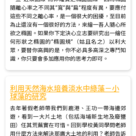
隨離心率之不同其“寬”與“扁”程度有異，要應付
這些不同之離心率，是一個很大的困擾，至目前
為止還沒有一個很好的方法，來繪一吾人隨心所
欲之橢圓。如果你下定決心立志要研究出一繪任
何形狀之橢圓的”橢圓規”（姑且名之）以利大
眾，要替你高興的是，你不必具多高深之專鬥知
識，你只要會多加應用你的思考力即可。
利用天然海水培養淡水中綠藻－小
球藻的研究
去年著假老師帶我們到鹿港、王功一帶海邊郊
遊，看到一大片土地（包括海埔新生地及廢鹽
田）任其荒蕪實在可惜。回到學校黃同學問老師
用什麼方法來解決那廣大土地的利用？老師告訴