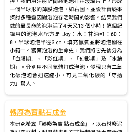
控，我們用注射針筒將泡泡打在玻璃片上，形成
一個半球形的薄膜泡泡，如右圖。並設計實驗來
探討多種變因對泡泡存活時間的影響。結果我們
做的最長命的泡泡活了4 天又13 個小時！這個記
錄用的泡泡水配方是 Joy：水：甘油=1：60：
8，半球泡泡半徑3 ㎝，填充氫氣並將泡泡關在
小箱中。觀察泡泡的生命史，我們將它先後分為
「白膜期」、「彩虹期」、「幻影期」及「水牆
期」。分別用不同氣體打成泡泡，發現只有二氧
化碳泡泡會迅速縮小，可見二氧化碳的「穿透
力」驚人。
轉廢為寶點石成金
本研究希冀『轉廢為寶 點石成金』，以石材廢泥