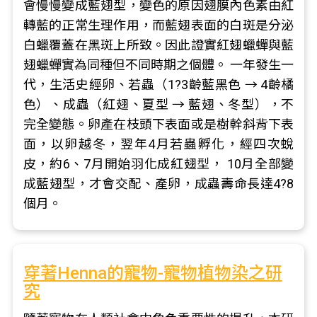
會慢慢變成藍翅型，變色的原因翅膜內色素由紅
轉藍的正常生理作用，而藍翅表面的白斑是分泌
白蠟覆蓋在黑斑上所致。因此證實紅翅蠟蟬與藍
翅蠟蟬實為同種但不同時期之個體。 一年發生一
代，生活史經卵、若蟲（1?3齡藍黑色 → 4齡橘
色）、成蟲（紅翅、夏型 → 藍翅、冬型），不
完全變態。卵產在枝頭下表面或是樹幹斜背下表
面，以卵越冬，翌年4月若蟲孵化，經四次蛻
皮，約6、7月開始羽化成紅翅型， 10月全部變
成藍翅型，才會交配、產卵，成蟲壽命長達4?8
個月。
穿著Henna的寵物-寵物植物染之研
究