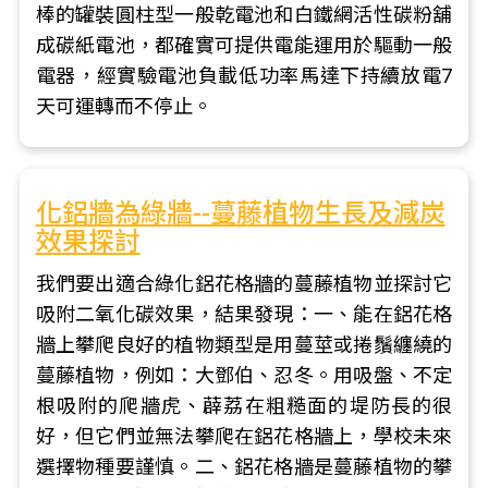
棒的罐裝圓柱型一般乾電池和白鐵網活性碳粉舖
成碳紙電池，都確實可提供電能運用於驅動一般
電器，經實驗電池負載低功率馬達下持續放電7
天可運轉而不停止。
化鋁牆為綠牆--蔓藤植物生長及減炭
效果探討
我們要出適合綠化鋁花格牆的蔓藤植物並探討它
吸附二氧化碳效果，結果發現：一、能在鋁花格
牆上攀爬良好的植物類型是用蔓莖或捲鬚纏繞的
蔓藤植物，例如：大鄧伯、忍冬。用吸盤、不定
根吸附的爬牆虎、薜荔在粗糙面的堤防長的很
好，但它們並無法攀爬在鋁花格牆上，學校未來
選擇物種要謹慎。二、鋁花格牆是蔓藤植物的攀