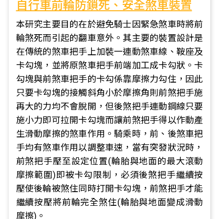
自行車前輪防鎖死、安全煞車裝置
本研究主要目的在於避免騎士因緊急煞車時將前
輪煞死而引起的翻車意外。其主要的裝置設計是
在傳統的煞車把手上加裝一連動煞車線、鞍座及
卡勾塊，並將原煞車把手前端加工成卡勾狀。卡
勾塊與前煞車把手的卡勾係靠摩擦力勾住，因此
只要卡勾塊的接觸斜角小於摩擦角則前煞把手施
再大的力均不會脫開，但後煞把手連動鋼線只要
施小力即可拉開卡勾塊而讓前煞把手得以作動產
生滑動摩擦的煞車作用。騎乘時，前、後煞車把
手均有煞車作用以調整車速，當有突發狀況時，
前煞把手壓至設定位置(輪胎與地面的最大滾動
摩擦範圍)即被卡勾限制，必須後煞把手繼續按
壓使後輪被煞住同時打開卡勾塊，前煞把手才能
繼續按壓將前輪完全煞住(輪胎與地面變成滑動
摩擦)。