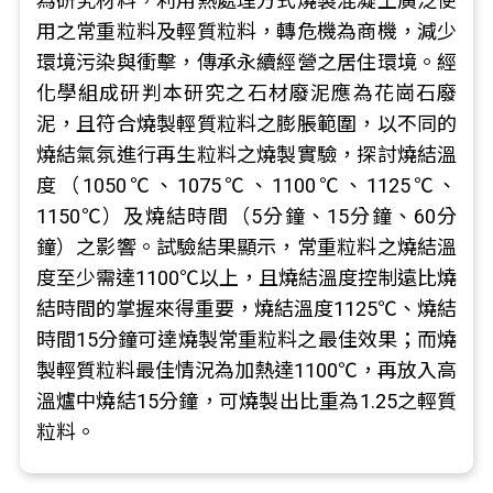
為研究材料，利用熱處理方式燒製混凝土廣泛使
用之常重粒料及輕質粒料，轉危機為商機，減少
環境污染與衝擊，傳承永續經營之居住環境。經
化學組成研判本研究之石材廢泥應為花崗石廢
泥，且符合燒製輕質粒料之膨脹範圍，以不同的
燒結氣氛進行再生粒料之燒製實驗，探討燒結溫
度（1050℃、1075℃、1100℃、1125℃、
1150℃）及燒結時間（5分鐘、15分鐘、60分
鐘）之影響。試驗結果顯示，常重粒料之燒結溫
度至少需達1100℃以上，且燒結溫度控制遠比燒
結時間的掌握來得重要，燒結溫度1125℃、燒結
時間15分鐘可達燒製常重粒料之最佳效果；而燒
製輕質粒料最佳情況為加熱達1100℃，再放入高
溫爐中燒結15分鐘，可燒製出比重為1.25之輕質
粒料。