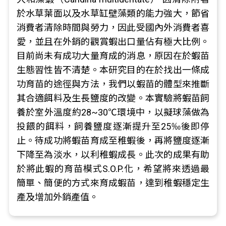
於水草葉面以及水草缸壁藻類的能力強大，節省
消費者清除時間與勞力，因此受國內外消費者喜
愛，並且在外銷的觀賞蝦出口量佔有極大比例。
目前尚未有成功大量育成的消息，原因在於蝦苗
生態習性皆不清楚。本研究目的在於找出一條成
功育苗的途徑與方法，我們以蝦苗的體型來推斷
其合適餌料及生長鹽度的改變。本實驗將蝦苗飼
養於室外溫度約28~30℃環境中，以擬球藻做為
投餵的餌料，飼養鹽度逐漸提升至25‰後即停
止。待成功將蝦苗育成至稚蝦後，再將鹽度逐漸
下降至為淡水，以利稚蝦成長。此次的成果有助
於將此蝦的育苗模式S.O.P.化，希望將來透過最
簡單、簡便的方式來育成蝦苗，達到稚蝦穩定生
產及增加外銷產值。