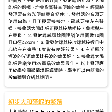
的圈數、中間使用的介質、發射端的光源、太陽
能板的選擇，均會影響聲音傳輸的效益。 經實驗
發現要有效光傳輸聲音條件: 1. 發射端的音源要
使用串聯，且正極要接接地，電感要接左右聲
道，接收端太陽能板正極與接地相接，負極與左
右聲道。 2. 發射端感應線圈建議使用圈數10圈
且口徑為3cm。 3. 當發射端與接收端越接近且中
心線左右徧移10度皆有良好效果。 4. 白光屬於
短波的光源效果比長波的效果好。 5. 接收端太陽
能板建議使用3V單晶矽效果最佳。 以上發現應
用於學校國學情境區導覽時，學生可以由簡易的
設備聽到介紹與說明。
初步大和藻蝦的繁殖
大和藻蝦（Caridina multidentate） 因清除附著