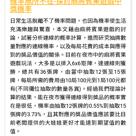
機率無所不在-探討麻將賓果遊戲中
獎機率
日常生活脫離不了機率問題，也因為機率使生活
充滿樂趣與驚喜，本文藉由麻將賓果遊戲的討
論，試著分析連線的概率計算，進而研究抽牌數
量對應的連線機率，以及每局花費的成本與應得
到的獎品價值的關係。目前在夜市中的麻將賓果
遊戲玩法，大多是以排入6x6矩陣，達連線則獲
勝，總共有36張牌，由當中抽取12張至15張
牌，每局所需的費用由10局100元到1局100元都
有(不同攤位抽取的數量各異)。經過我們理論計
算的結果，能在夜市獲得連線得到獎品的概率實
在是很低，機率由抽取12張牌的0.55%到抽取15
張牌的3.73%，且其對應的獎品價值應該要比目
前老闆提供的大娃娃更好才能達到期望值的數
值。