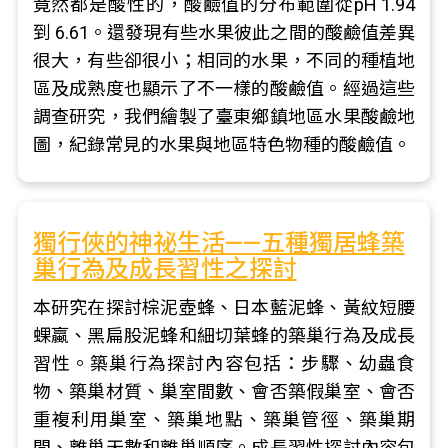
竟然都是酸性的，酸鹼值的分布範圍從pH 1.94
到 6.61。還發現有些水果彼此之間的酸鹼值差異
很大，有些卻很小；相同的水果，不同的種植地
區及成熟度也顯示了不一樣的酸鹼值。經過這些
調查研究，我們繪製了臺東鄉鎮地區水果酸鹼地
圖，紀錄常見的水果與地區特色物種的酸鹼值。
獨行俠的神祕生活——五種獨居蜂築
巢行為及成長習性之探討
本研究在探討棕泥壺蜂、日本藍泥蜂、黃紋短腰
蜾蠃、黑扁股泥蜂和細切葉蜂的築巢行為及成長
習性。築巢行為探討內容包括：步驟、幼蟲食
物、築巢材質、巢室間數、會否築假巢室、會否
重複利用巢室、築巢地點、築巢管徑、築巢期
間、離巢天數和離巢順序。成長習性探討內容包