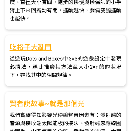
度、直徑大小有關，跑步的快慢與操偶師的小手
臂上下來回擺動有關，擺動越快，戲偶雙腿擺動
也越快。
吃格子大亂鬥
從遊玩Dots and Boxes中3×3的遊戲設定中發現
必勝法，藉此推廣其方法至大小2×n的的狀況
下，尋找其中的相關規律。
賢者說故事~就是那個光
我們實驗得知影響光傳輸聲音因素有：發射端的
音源與接收端太陽能板的接法、發射端感應線圈