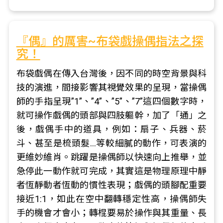
『偶』的厲害~布袋戲操偶指法之探
究！
布袋戲偶在傳入台灣後，因不同的時空背景與科
技的演進，間接影響其視覺效果的呈現，當操偶
師的手指呈現”1”、”4”、”5”、”7”這四個數字時，
就可操作戲偶的頭部與四肢軀幹，加了「通」之
後，戲偶手中的道具，例如：扇子、兵器、菸
斗、甚至是梳頭髮…等較細膩的動作，可表演的
更維妙維肖。跳躍是操偶師以快速向上推舉，並
急停此一動作就可完成，其實這是物理原理中靜
者恆靜動者恆動的慣性表現；戲偶的頭腳配重要
接近1:1，如此在空中翻轉穩定性高，操偶師失
手的機會才會小；轉棍要易於操作與其重量、長