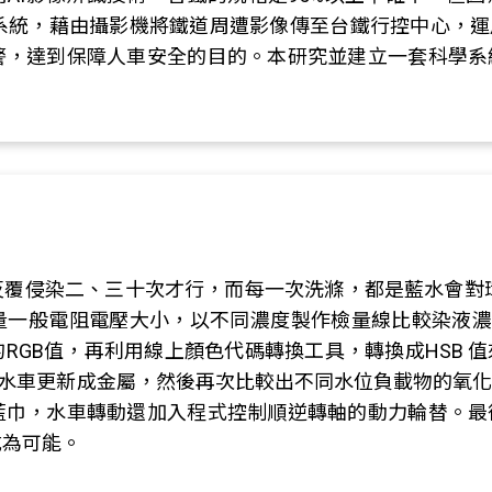
侵系統，藉由攝影機將鐵道周遭影像傳至台鐵行控中心，運
警，達到保障人車安全的目的。本研究並建立一套科學系
反覆侵染二、三十次才行，而每一次洗滌，都是藍水會對
一般電阻電壓大小，以不同濃度製作檢量線比較染液濃度
RGB值，再利用線上顏色代碼轉換工具，轉換成HSB 
槳水車更新成金屬，然後再次比較出不同水位負載物的氧
藍巾，水車轉動還加入程式控制順逆轉軸的動力輪替。最
成為可能。