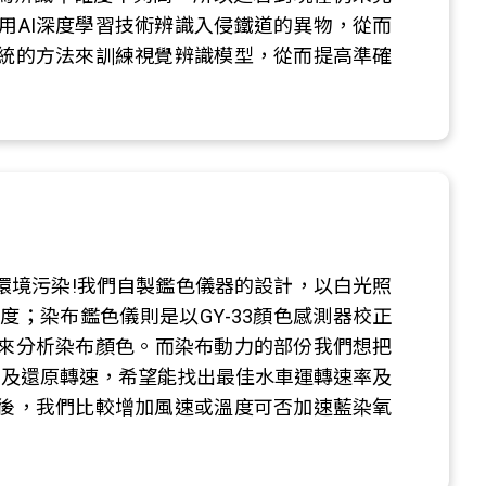
用AI深度學習技術辨識入侵鐵道的異物，從而
統的方法來訓練視覺辨識模型，從而提高準確
環境污染!我們自製鑑色儀器的設計，以白光照
；染布鑑色儀則是以GY-33顏色感測器校正
值來分析染布顏色。而染布動力的部份我們想把
化及還原轉速，希望能找出最佳水車運轉速率及
後，我們比較增加風速或溫度可否加速藍染氧