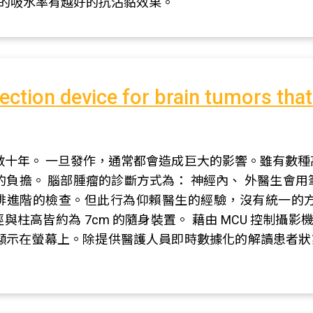
越高的吸水率有越好的抗沾黏效果。
ction device for brain tumors tha
數十年。 一旦發作，通常都會造成巨大的影響。雖有數種
的負擔。 腦部腫瘤的診斷方式為： 神經內、 外醫生會
排進階的檢查。但此行為仰賴醫生的經驗，沒有統一的方
柱直徑與柱高皆約為 7cm 的隨身裝置。 藉由 MCU 控制攝影機
即顯示在螢幕上。除提供醫護人員即時數據化的解讀患者