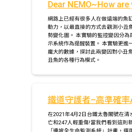
Dear NEMO~How
網路上已經有很多人在做遠端的魚
動力，以最直接的方式去觀測小丑魚的
勢變化圖。 本實驗的監控變因分為
示系統作為提醒裝置。 本實驗更進一步
龐大的數據，探討此兩變因對小丑
丑魚的各種行為模式。
鐵道守護者–高準確率
在2021年4月2日台鐵太魯閣號
亡和247人輕重傷!當我們看到這
「邊坡全生命監測系統」計畫，運用