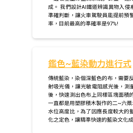
成。 我們設計AI鐵道辨識異物入
準確判斷，讓火車駕駛員能提前預
率，目前最高的準確率是97%!
鑑色~藍染動力進行式
傳統藍染，染個深藍色的布，需要
射吸光儀，讓光敏電阻感光後，測量
後，快速測出色布上同樣區塊面積的
一直都是用塑膠積木製作的二~六
水位高度比，為了因應長度較大的
化之定色，讓精準快速的藍染文化