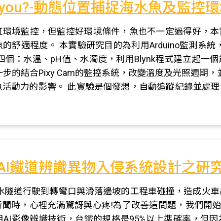
 are you?-動態位置捕捉海水魚及監控
缸環境監控，但監控好環境條件，魚也不一定過得好，本
舒適程度。 本實驗研究目的為利用Arduino監測系統
四個：水溫、pH值、水濁度，利用Blynk程式建立起
的結合Pixy Cam的監控系統，改變溫度及光照週期，並結合
魚活動力的影響。 此實驗是個發想，自動追蹤紀錄並處
AI鐵道辨識異物入侵系統設計之研
在清水隧道行駛到轉彎口與滑落邊坡的工程車碰撞，造成火
則新聞時，心裡充滿驚訝與心疼!為了改善這問題，我們開始
AI影像辨識技術，台鐵的規格是95%以上準確率，但