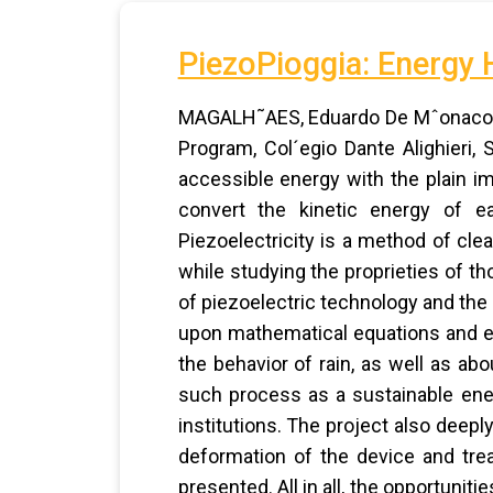
PiezoPioggia: Energy 
MAGALH˜AES, Eduardo De Mˆonaco. Pi
Program, Col´egio Dante Alighieri,
accessible energy with the plain im
convert the kinetic energy of ea
Piezoelectricity is a method of cle
while studying the proprieties of tho
of piezoelectric technology and the 
upon mathematical equations and ex
the behavior of rain, as well as abo
such process as a sustainable ene
institutions. The project also deepl
deformation of the device and trea
presented. All in all, the opportunit