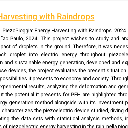
Harvesting with Raindrops
ezoPioggia: Energy Harvesting with Raindrops. 2024. 2
 S˜ao Paulo, 2024. This project wishes to study and ana
pact of droplets in the ground. Therefore, it was neces
ch droplet into electric energy throughout piezoele
an and sustainable energy generation, developed and ex
se devices, the project evaluates the present situation of
possibilities it presents to economy and society. Throug
perimental results, analyzing the deformation and gen
ut the potential it presents for PEH are highlighted thr
rgy generation method alongside with its investment po
y characterizes the piezoelectric device studied, diving d
ting the data sets with statistical analysis methods, i
ies of piezoelectric energy harvesting in the rain, nella p