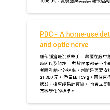
1096.9%。實驗結果與討論顯示
PBC~ A home-use dete
and optic nerve
腦部腫瘤是沉默殺手， 藏匿在腦中
時間以及價格， 對於民眾都是不小
者瞳孔縮小的速率，判斷是否要安
$1,300 元， 重量僅 159 g，圓
狀態，檢查結果計算後， 也會立
有科學化的標準。