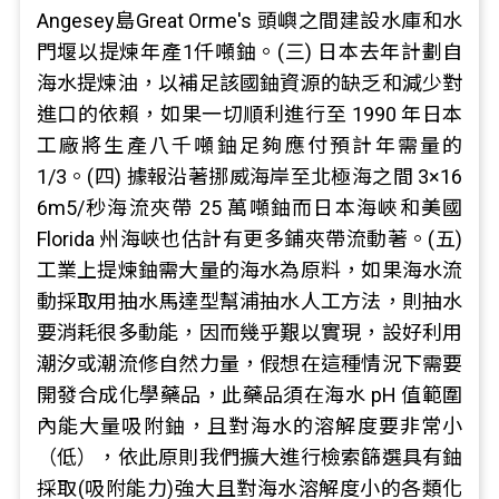
Angesey島Great Orme's 頭嶼之間建設水庫和水
門堰以提煉年產1仟噸鈾。(三) 日本去年計劃自
海水提煉油，以補足該國鈾資源的缺乏和減少對
進口的依賴，如果一切順利進行至 1990 年日本
工廠將生產八千噸鈾足夠應付預計年需量的
1/3。(四) 據報沿著挪威海岸至北極海之間 3×16
6m5/秒海流夾帶 25 萬噸鈾而日本海峽和美國
Florida 州海峽也估計有更多鋪夾帶流動著。(五)
工業上提煉鈾需大量的海水為原料，如果海水流
動採取用抽水馬達型幫浦抽水人工方法，則抽水
要消耗很多動能，因而幾乎艱以實現，設好利用
潮汐或潮流修自然力量，假想在這種情況下需要
開發合成化學藥品，此藥品須在海水 pH 值範圍
內能大量吸附鈾，且對海水的溶解度要非常小
（低），依此原則我們擴大進行檢索篩選具有鈾
採取(吸附能力)強大且對海水溶解度小的各類化