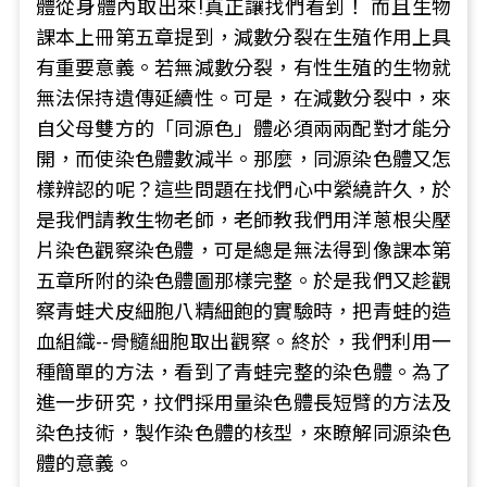
體從身體內取出來!真正讓找們看到！ 而且生物
課本上冊第五章提到，減數分裂在生殖作用上具
有重要意義。若無減數分裂，有性生殖的生物就
無法保持遺傳延續性。可是，在減數分裂中，來
自父母雙方的「同源色」體必須兩兩配對才能分
開，而使染色體數減半。那麼，同源染色體又怎
樣辨認的呢？這些問題在找們心中縈繞許久，於
是我們請教生物老師，老師教我們用洋蔥根尖壓
片染色觀察染色體，可是總是無法得到像課本第
五章所附的染色體圖那樣完整。於是我們又趁觀
察青蛙犬皮細胞八精細飽的實驗時，把青蛙的造
血組織--骨髓細胞取出觀察。終於，我們利用一
種簡單的方法，看到了青蛙完整的染色體。為了
進一步研究，抆們採用量染色體長短臂的方法及
染色技術，製作染色體的核型，來瞭解同源染色
體的意義。