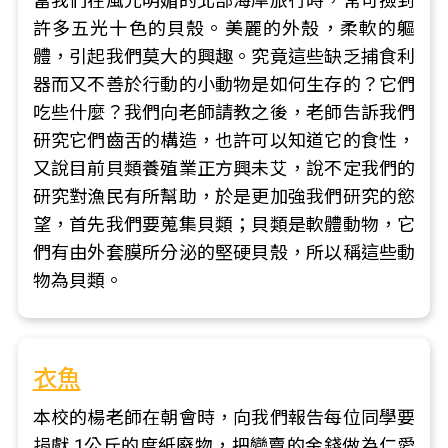
當我們在風光明媚的北部海岸旅行時，常可撿到
許多五光十色的貝殼。美麗的外殼，柔軟的軀
體，引起我們莫大的興趣。究竟這些缺乏捕食利
器而又不善於行動的小動物是如何生存的？它們
吃些什麼？我們向老師請教之後，老師告訴我們
研究它們齒舌的構造，也許可以知道它的食性，
又說目前貝類養殖業正方興未艾，說不定我們的
研究對漁民有所幫助，於是更加強我們研究的慾
望，首先我們要蒐集貝類；貝類是軟體動物，它
們有由外套膜所分泌的堅硬貝殼，所以稱這些動
物為貝類。
衣魚
本校的楊老師在朝會時，向我們報告每位同學要
捐獻 1公斤的度紙廢物，把變賣的金錢做為仁愛