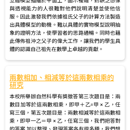
立體模型描繪於平面上，圖示複雜，對缺乏想像
與透視能力的人很難對他們說明清楚並使他信
服。因此激發我們依據祖氏父子的計算方法製造
出具體模型的動機。難以具體的實物模型說明抽
象的證明方法，使學習者的思路通暢。同時也藉
此傳佈祖沖之父子的偉大工作，讓我們的學生具
體的認識自己祖先在數學上卓越的貢獻。
兩數相加、相減等於這兩數相乘的
研究
本校所舉辦自然科學有獎徵答第三次題目是：兩
數目加等於這兩數相乘，即甲＋乙=甲 × 乙，任
寫三個，第五次題目是：兩數相減等於這兩數相
乘，即甲一乙＝甲 × 乙，任寫三個，我們把答對
的答案 加以整理、發現答案各有很多種，我們想