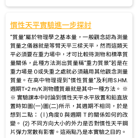
慣性天平實驗進一步探討
“質量”屬於物理學之基本量，一般觀念認為測量
質量之儀器就是等臂天平三樑天平，然而這類天
平必須要在重力場中，才可比較待測物和標準質
量關係，此種方法測出質量稱“重力質景”若是在
重力場是 O或失重之處就必須藉用其他觀念測量
質量。在高中物理提到"慣性質量"及利用S.HM.
週期T=2 m/K測物體質最就是其中一種方法。 ※
※ 實驗課本中討論到慣性天平水平放置和鉛直放
置時如圖(一)圖(二)所示，其週期不相同，於是
想到二點： ( l )角度0 與週期 T 的關係如何的改
變。 (2) 不同方向大小的外力是否對慣性天平鋼
片彈力常數有影響。這兩點乃是本實驗之目的。