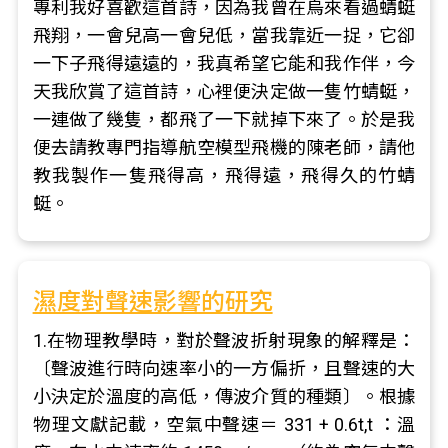
專利我好喜歡這首詩，因為我曾在烏來看過蜻蜓
飛翔，一會兒高一會兒低，當我靠近一捉，它卻
一下子飛得遠遠的，我真希望它能和我作伴，今
天我欣賞了這首詩，心裡便決定做一隻竹蜻蜓，
一連做了幾隻，都飛了一下就掉下來了。於是我
便去請教專門指導航空模型飛機的陳老師，請他
教我製作一隻飛得高，飛得遠，飛得久的竹蜻
蜓。
濕度對聲速影響的研究
1.在物理教學時，對於聲波折射現象的解釋是：
〔聲波進行時向速率小的一方偏折，且聲速的大
小決定於溫度的高低，傳波介質的種類〕。根據
物理文獻記載，空氣中聲速＝ 331 + 0.6t,t ：溫