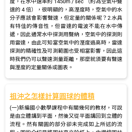
度，在水中速率約 1450m / sec （約為空氣中聲
速的 4 倍），很明顯的，高溼度時，空氣中的水
分子應該會影響聲速，但定量的關係呢？2.水具
有特佳的傳音性，但雷達的電波不能在水中傳
遞，因此通常水中探測用聲納，空氣中的探測則
用雷達，由此可知當空氣中的溼度過高時，雷達
探測的精確性及可測範圍也受相當影響，因此這
時我們仍可以聲速測量距離，那麼就須要有聲速
與溼度的定量關係或圖表。
祖沖之怎樣計算圓球的體積
(一)新編國小數學課程中有關幾何的教材，可說
是由立體講到平面，然後又從平面講回到立體的
流程。然有關圓的部分卻未完成如上所述的流