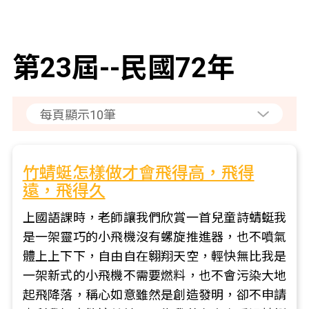
第23屆--民國72年
竹蜻蜓怎樣做才會飛得高，飛得
遠，飛得久
上國語課時，老師讓我們欣賞一首兒童詩蜻蜓我
是一架靈巧的小飛機沒有螺旋推進器，也不噴氣
體上上下下，自由自在翱翔天空，輕快無比我是
一架新式的小飛機不需要燃料，也不會污染大地
起飛降落，稱心如意雖然是創造發明，卻不申請