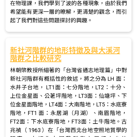
在物理課，我們學到了波的各種現象，由於我們
希望能有更深一層的暸解，更清楚的觀念，而引
起了我們對這些問題探討的興趣。
新社河階群的地形特徵及與大溪河
階群之比較研究
林朝棨教授所細著的「台灣省通志地理篇」中對
新社河階群有概括性的敘述，將之分為 LH 面：
水井子台地， LT1面：七分階地，LT2：十分、
上位金星面、公荖坪階地，LT3面：仙塘坪、下
位金星面階地，LT4面：大南階地，LT5：水底寮
階地，FT1 面：永居湖（月湖）、南眉階地，
FT2面：下水底寮階地，FT3面：土牛階地。古
兆禎（ 1963 ）在「台灣西北台地空照地質學的