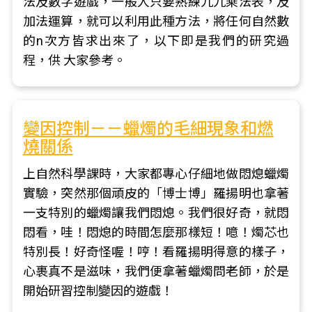
法及數字遊戲，一般人只要熟練九九乘法表，及
加法運算，就可以利用此種方法，將任何自然數
的n次方皆求出來了，以下即是我們的研究過
程，供 大家參考。
變因控制－－蠟燭的毛細現象和燃
燒關係
上自然科學課時，大家都專心仔細地做悶熄蠟燭
實驗，突然那個頑皮的「博士博」羅揚明也拿著
一支特別的蠟燭讓我們悶熄。我們很好奇，就悶
悶看，哇！悶熄的時間怎麼那樣短！噫！燭芯也
特別長！好奇怪喔！哼！看羅揚明得意的樣子，
心裹真不是滋味，我們便拿著蠟燭問老師，於是
開始研習控制變因的遊戲！