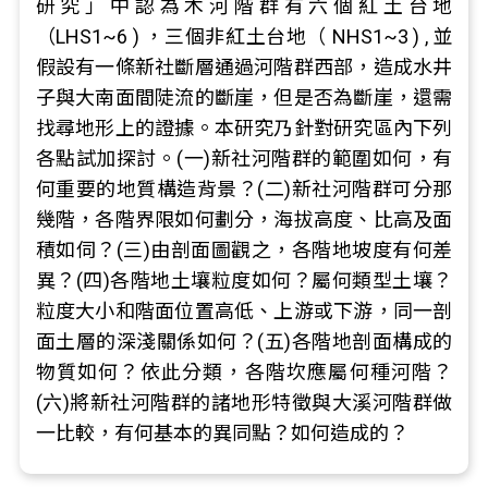
研究」中認為木河階群有六個紅土台地
（LHS1~6 ) ，三個非紅土台地（ NHS1~3 ) , 並
假設有一條新社斷層通過河階群西部，造成水井
子與大南面間陡流的斷崖，但是否為斷崖，還需
找尋地形上的證據。本研究乃針對研究區內下列
各點試加探討。(一)新社河階群的範圍如何，有
何重要的地質構造背景？(二)新社河階群可分那
幾階，各階界限如何劃分，海拔高度、比高及面
積如伺？(三)由剖面圖觀之，各階地坡度有何差
異？(四)各階地土壤粒度如何？屬何類型土壤？
粒度大小和階面位置高低、上游或下游，同一剖
面土層的深淺關係如何？(五)各階地剖面構成的
物質如何？依此分類，各階坎應屬何種河階？
(六)將新社河階群的諸地形特徵與大溪河階群做
一比較，有何基本的異同點？如何造成的？