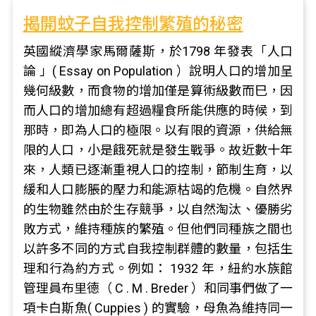
揭開蚊子自我控制繁殖的秘密
英國縱濟學家馬爾薩斯，於1798 年發表「人口
論 」( Essay on Population ）說明人口的增加呈
幾何級數，而食物的增加僅是算術級數而巳，因
而人口的增加總有超過糧食所能供應的時候，到
那時，即為人口的極限。以有限的資源，供給無
限的人口，小是餓死就是發生戰爭。故近數十年
來，人類已逐漸重視人口的控制，節制生育，以
緩和人口膨脹的壓力和能源枯竭的危機。自然界
的生物雖然由於生存競爭，以自然淘汰、優勝劣
敗方式，維持種族的繁殖。但他們同種族之間也
以許多不同的方式自我控制群體的數量，包括生
理和行為約方式。例如： 1932 年，紐約水族館
管理員布里德（ C . M . Breder ）和同事們做了一
項卡白斯魚( Cuppies ) 的實驗，母魚為維持同一