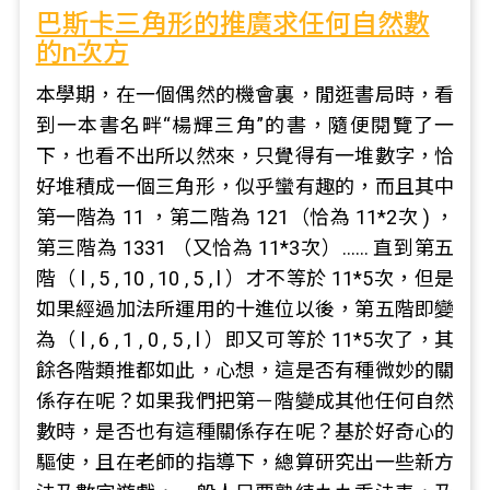
巴斯卡三角形的推廣求任何自然數
的n次方
本學期，在一個偶然的機會裏，閒逛書局時，看
到一本書名畔“楊輝三角”的書，隨便閱覽了一
下，也看不出所以然來，只覺得有一堆數字，恰
好堆積成一個三角形，似乎蠻有趣的，而且其中
第一階為 11 ，第二階為 121（恰為 11*2次 ) ，
第三階為 1331 （又恰為 11*3次）…… 直到第五
階（ l , 5 , 10 , 10 , 5 , l ）才不等於 11*5次，但是
如果經過加法所運用的十進位以後，第五階即變
為（ l , 6 , 1 , 0 , 5 , l ）即又可等於 11*5次了，其
餘各階類推都如此，心想，這是否有種微妙的關
係存在呢？如果我們把第－階變成其他任何自然
數時，是否也有這種關係存在呢？基於好奇心的
驅使，且在老師的指導下，總算研究出一些新方