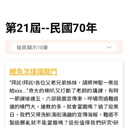
第21屆--民國70年
鯉魚怎樣躍龍門
"拜託!拜託!各位父老兄弟姊妹，請將神聖一票投
給xxx…."奇大的喇叭又打斷了老師的講課，有時
一節課接連五、六部競選宣傳車，呼嘯而過難道
誰的嗓門大，誰教的多，就會當選嗎？過了投票
日，我們又得洗刷滿街滿牆的宣傳海報，難道不
製造髒亂就不能當選嗎？這些值得我們研究!研