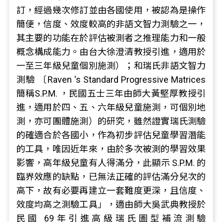
訂，經過幾次修訂並由各國使用，被認為是操作
簡便，信度、效度較高的非語文智力測驗之一，
其主要的功能在於評估被測者之推理能力和一般
概念構成能力。由台大徐澄清教授引進，適用於
一至三年級兒童個別施測）；和瑞氏非語文智力
測驗 〔Raven 's Standard Progressive Matrices
簡稱S.P.M. ，民國五士三年由師大黃堅厚教授引
進，適用於四、五、六年級兒童施測，可個別地
測，亦可團體施測）的研究，雖然證實瑞氏測驗
的確適合於各國小，作為初步評估兒童學習潛能
的工具，唯因近年來，由於多次被測的學習效果
影響，高年級兒童有人得滿分，此顯示 S.P.M. 的
臨界效應的缺點，已無法正確的評估滿分兒次的
高下，故有必要再建立一套難度更深，且信度、
效度均高之測驗工具」，適由師大吳武典教授於
民國 69年引進高級瑞氏圖型補流測驗