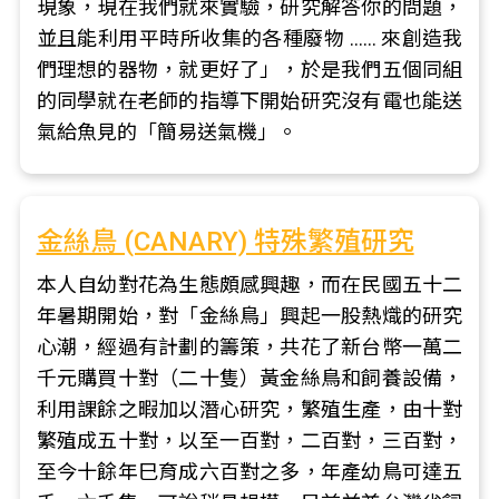
現象，現在我們就來實驗，研究解答你的問題，
並且能利用平時所收集的各種廢物 …… 來創造我
們理想的器物，就更好了」，於是我們五個同組
的同學就在老師的指導下開始研究沒有電也能送
氣給魚見的「簡易送氣機」。
金絲鳥 (CANARY) 特殊繁殖研究
本人自幼對花為生態頗感興趣，而在民國五十二
年暑期開始，對「金絲鳥」興起一股熱熾的研究
心潮，經過有計劃的籌策，共花了新台幣一萬二
千元購買十對（二十隻）黃金絲鳥和飼養設備，
利用課餘之暇加以潛心研究，繁殖生產，由十對
繁殖成五十對，以至一百對，二百對，三百對，
至今十餘年巳育成六百對之多，年產幼鳥可達五