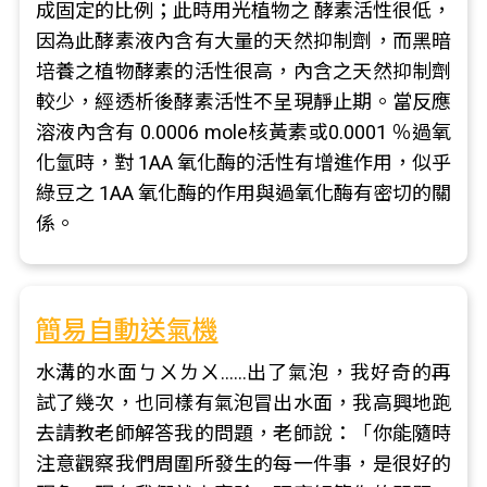
成固定的比例；此時用光植物之 酵素活性很低，
因為此酵素液內含有大量的天然抑制劑，而黑暗
培養之植物酵素的活性很高，內含之天然抑制劑
較少，經透析後酵素活性不呈現靜止期。當反應
溶液內含有 0.0006 mole核黃素或0.0001 ％過氧
化氫時，對 1AA 氧化酶的活性有增進作用，似乎
綠豆之 1AA 氧化酶的作用與過氧化酶有密切的關
係。
簡易自動送氣機
水溝的水面ㄅㄨㄌㄨ……出了氣泡，我好奇的再
試了幾次，也同樣有氣泡冒出水面，我高興地跑
去請教老師解答我的問題，老師說：「你能隨時
注意觀察我們周圍所發生的每一件事，是很好的