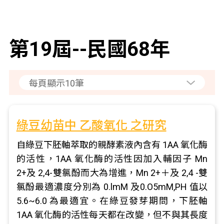
第19屆--民國68年
綠豆幼苗中 乙酸氧化 之研究
自綠豆下胚軸萃取的親酵素液內含有 1AA 氧化酶
的活性，1AA 氧化酶的活性因加入輔因子 Mn
2+及 2,4-雙氯酚而大為增進，Mn 2+＋及 2,4 -雙
氯酚最適濃度分別為 0.lmM 及0.O5mM,PH 值以
5.6~6.0 為最適宜。在綠豆發芽期問，下胚軸
1AA 氧化酶的活性每天都在改變，但不與其長度