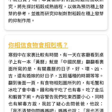
究，將先探討稻穀成熟過程，以做為預防穗上發
芽的參考，並進而研究抑制劑對稻穀在穗上發芽
的抑制作用。
你相信食物會相剋嗎？
寒假中在家裹比較有時間，有一天在客廳看到桌
子上有一本「黃曆」魷是「中國民曆」翻翻看裹
面所寫的是，有關農曆的日子，好、壞、凶、
吉，還有婚嫁的好日子，五穀播種的時期等等。
翻到後面一頁，有食物相剋圖所列的，有毛蟹和
冰吃了會中毒。饅和梅干吃了也有毒。吃了金瓜
和蝦曾下痢。內容警告我們吃東西要小心，同時
也有解毒方跋，我起了疑心去問爸爸，他說：
「我不清楚你問媽媽吧」媽媽也說：「我也不清