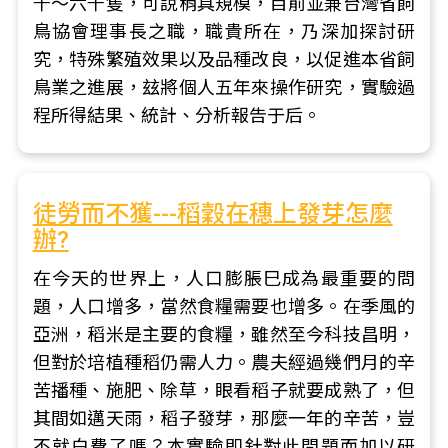
千～六千隻，可說稍具規模，目前並兼台灣省飼
鳥協會理事長之職，職貴所在，乃深加探討研
究，特殊繁殖效果以及品種改良，以促進本省飼
鳥業之進展，玆將個人五年來操作研究，實驗過
程所得結果、統計、分析報告于后。
徒勞而不獲---稻穀在穗上發芽怎麼
辦?
在今天的世界上，人口膨脹巳成為最重要的問
題，人口增多，當然食糧需要也增多。在季風的
亞洲，稻米是主要的食糧，雖然至今科技昌明，
但對於培植種稻仍需人力。農夫經過幾們月的辛
苦播種、施肥、除草，眼看稻子就要成熟了，但
其間如邁天雨，稻子發芽，那麼一年的辛苦，豈
不就白費了嗎？本實驗即針對此問題而加以研