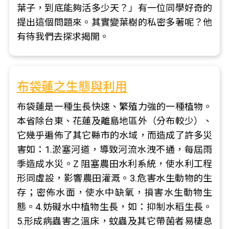
葉子，到底能夠活多少天？」有一位同學好奇的
提出這個問題來。其實變葉樹的私密多著呢？他
有待我們去探求揭開。
布袋蓮之生態與利用
布袋蓮是一種生長快速、繁殖力強的一種植物。
本省除台東、花蓮及離島地區外（分布較少）、
它幾乎遍佈了其它縣市的水域，而造成了許多災
害如：1.淤塞河道，導致河流水洩不通，每屆雨
季造成水災。Z 阻塞農田水利系統，使水利工程
形同虛設，影響農田灌溉。3.危害水生動物的生
存；密佈水面，使水中缺氧，損害水生動物生
態。4.妨礙水中植物生長，如：抑制水稻生長。
5.形成病蟲害之溫床，蚊蟲及其它帶菌者易棲息