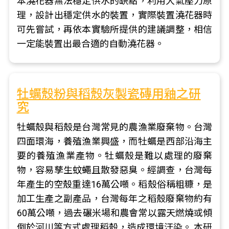
本澆花器無法穩定供水的缺點，利用大氣壓力原
理，設計出穩定供水的裝置，實際裝置澆花器時
可先嘗試，再依本實驗所提供的建議調整，相信
一定能裝置出最合適的自動澆花器。
牡蠣殼粉與稻殼灰製瓷磚用釉之研
究
牡蠣殼與稻殼是台灣常見的農漁業廢棄物。台灣
四面環海，養殖漁業興盛，而牡蠣是西部沿海主
要的養殖漁業產物。牡蠣殼是難以處理的廢棄
物，容易孳生蚊蠅且散發惡臭。經調查，台灣每
年產生的空殼重達16萬公噸。稻殼俗稱粗糠，是
加工生產之副產品，台灣每年之稻殼廢棄物約有
60萬公噸，過去碾米場和農會常以露天燃燒或傾
倒於河川等方式處理稻殼，造成環境汙染。 本研