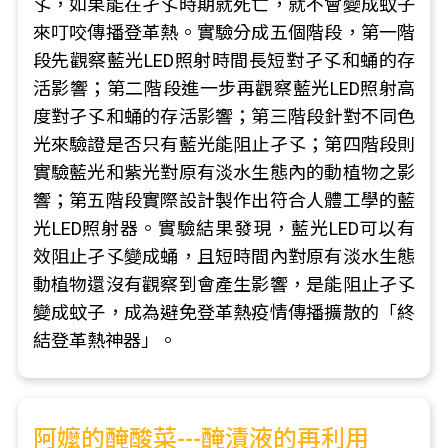
孓，如果能在孑孓時期就死亡，就不會變成蚊子
來叮咬傳播登革熱。實驗分成五個階段，第一階
段先觀察藍光LED照射時間長短對孑孓和蛹的存
活影響；第二階段進一步再觀察藍光LED照射高
度對孑孓和蛹的存活影響；第三階段針對不同色
光來驗證是否只有藍光能阻止孑孓；第四階段則
實驗藍光和紫光對原有淡水生態內的動植物之影
響；第五階段實際設計製作出符合人體工學的藍
光LED照射器。實驗結果發現，藍光LED可以有
效阻止孑孓變成蛹，且短時間內對原有淡水生態
動植物還沒有觀察到會產生影響，是能阻止孑孓
變成蚊子，成為避免登革熱疫情傳播擴散的「終
結登革熱神器」。
阿嬤的醃酸菜---醃漬液的再利用