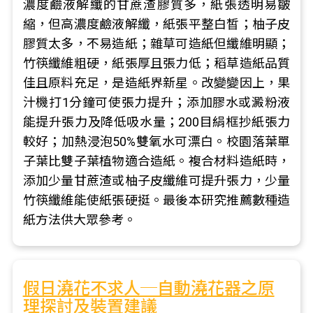
濃度鹼液解纖的甘蔗渣膠質多，紙張透明易皺
縮，但高濃度鹼液解纖，紙張平整白皙；柚子皮
膠質太多，不易造紙；雜草可造紙但纖維明顯；
竹筷纖維粗硬，紙張厚且張力低；稻草造紙品質
佳且原料充足，是造紙界新星。改變變因上，果
汁機打1分鐘可使張力提升；添加膠水或澱粉液
能提升張力及降低吸水量；200目絹框抄紙張力
較好；加熱浸泡50%雙氧水可漂白。校園落葉單
子葉比雙子葉植物適合造紙。複合材料造紙時，
添加少量甘蔗渣或柚子皮纖維可提升張力，少量
竹筷纖維能使紙張硬挺。最後本研究推薦數種造
紙方法供大眾參考。
假日澆花不求人─自動澆花器之原
理探討及裝置建議