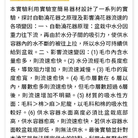
本實驗利用實驗室簡易器材設計了一系列的實
驗，探討自動澆花器之原理及影響澆花器流速的
各項變因：一、自動澆花器原理：盆栽中水分因
重力往下流，再由於水分子間的吸引力，使供水
容器內的水不斷的被往上拉，所以水分可持續供
給到盆栽。二、影響流速變因：(1) 毛巾內含水
量愈多，則流速愈快。(2) 水分流經毛巾長度愈
長，導致阻力增加，則流速減慢。(3) 毛巾的寬
度愈寬，則流速愈快。(4) 毛巾層數在 6 層以
內，層數愈多則流速愈快，但毛巾層數超過 6層
後，則流速增加不明顯。(5) 材質的吸水性方
面：毛料＞棉＞麻＞尼龍，以毛料和棉的吸水性
較好。(6) 供水容器水面高度必須比盆栽底部
高，供水容器愈高，則流速愈快，若供水容器水
面較盆栽底部低，則無法供水。最後實驗並針對