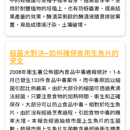
中的有機酸可使種子提早發芽，提高發芽率。使
用於耐鹽植物的培植上，也有防蚜蟲害、提高結
果產量的效果。醃漬菜剩餘的醃漬液隨意排放棄
置，易造成環境汙染、土壤破壞。
殺菌大對決~如何確保食用生魚片的
安全
2008年衛生署公佈國內食品中毒通報統計，1-6
月已發生133件食品中毒案件，而中毒原因以細
菌引起比例最高。由於大部分的細菌可透過煮沸
法殺菌，只要注意食物的加熱時間、衛生和正確
保存，大部分可以防止食品中毒。相對於吃生魚
片，由於沒有經過烹煮過程，引起食物中毒的機
率大增。本報告經過抽檢市面上生魚片的生菌
數，發現市面上生魚片生菌數含量超過衛生標準