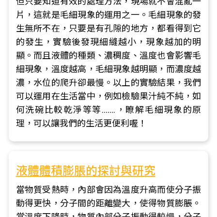
但只要知道有效的處理方法，現場就不會混亂一
片，這就是毛細現象的運用之一。毛細現象的發
生無所不在，只要是有孔隙的地方，都看得到它
的發生，實驗後發現細縫越小，現象越加的明
顯。而且液體的種類、濃稠度、溫度也會影響毛
細現象，溫度越高，毛細現象越明顯，而濃度越
濃，水位的爬升卻最慢。以上的實驗結果，我們
可以運用在生活當中，例如檢驗果汁純不純，如
何洗碗比較乾淨等等…….，瞭解毛細現象的原
理，可以讓我們的生活更便利喔！
液體體積膨脹的探討與研究
當物質受熱時，內部會因為溫度升高而使分子振
動得更快，分子間的距離變大，使得物質膨脹。
當溫度下降時，物質內部分子振動得較慢，分子