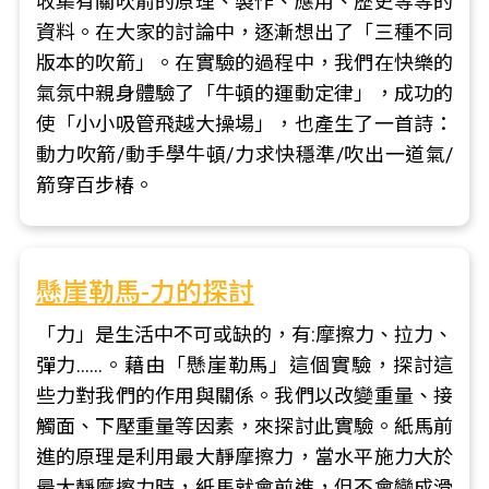
收集有關吹箭的原理、製作、應用、歷史等等的
資料。在大家的討論中，逐漸想出了「三種不同
版本的吹箭」。在實驗的過程中，我們在快樂的
氣氛中親身體驗了「牛頓的運動定律」，成功的
使「小小吸管飛越大操場」，也產生了一首詩：
動力吹箭/動手學牛頓/力求快穩準/吹出一道氣/
箭穿百步椿。
懸崖勒馬-力的探討
「力」是生活中不可或缺的，有:摩擦力、拉力、
彈力……。藉由「懸崖勒馬」這個實驗，探討這
些力對我們的作用與關係。我們以改變重量、接
觸面、下壓重量等因素，來探討此實驗。紙馬前
進的原理是利用最大靜摩擦力，當水平施力大於
最大靜摩擦力時，紙馬就會前進，但不會變成滑