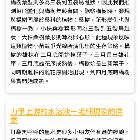
構樹葉型則多為三裂到五裂鳥趾狀，因此我們推
測葉形變化與構樹年齡有關、觀察構樹時，發現
與構樹同屬於桑科的植物：桑樹，葉形變化也與
構樹一致，小株桑樹葉形同為三裂到五裂鳥趾
狀，大株桑樹葉形則轉為卵心形，此種現象反映
這類植物小苗競爭光線所演化出的生存策略。構
樹的雄株在二月底開始掉葉子，三月長出雄花
序，三月底雄花序成熟後，構樹始長出新葉子，
同時期雌株的雌花序開始出現，到四月底時構樹
果實開始成熟。
力爭上游的水溶液－毛細現象的探
索
打翻黑呼呼的墨水是很多小朋友們有過的經驗，