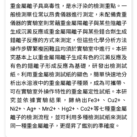
重金屬離子具高毒性，是水汙染的檢測重點。一
般檢測單位常以昂貴儀器進行測定，未配備貴重
儀器的實驗室則常藉重金屬陽離子與某些陰離子
生成沉澱反應或重金屬陽離子與某些錯合劑生成
錯離子反應的方式來測定，但這些化學分析方法
操作步驟繁複困難且均須於實驗室中進行。本研
究基本上以重金屬陽離子生成有色的沉澱反應及
有色的錯離子形成反應為基礎，研發出檢測試
紙。利用重金屬檢測試紙的顯色，簡單快速地分
析出水溶液中的重金屬離子種類，成為可攜帶、
可在實驗室外操作特性的重金屬定性試紙。本研
究並依據實驗結果，歸納出Fe3+、Cu2+、
Ni2+、Ag+、Mn2+、Hg2+、Co2+等七種重金屬
離子的檢測流程，並可利用多種檢測試紙來測試
同一種重金屬離子，更提昇了鑑別的準確度。