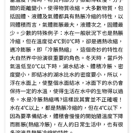
間的距離變小，使得物質收縮。大多數物質，包
括固體、液體及氣體都具有熱脹冷縮的特性，以
同體積而言，氣體膨脹最大，液體次之，固體最
少。少數的特殊例子：水在一般狀況下也是熱脹
冷縮，但在溫度從4℃到0℃時，卻是遇熱收縮，
遇冷膨脹，即「冷脹熱縮」，這個奇妙的特性在
大自然界中扮演很重要的角色。冬天時，當戶外
氣溫低至0℃以下時，湖水結冰、體積冷脹、密
度變小，即結冰的湖水比水的密度要小，所以，
浮在水面上，使整個水面結冰，冰面下的水仍會
保持一定的水溫，使得生活在水中的生物得以過
冬。水是冷脹熱縮嗎?這樣說其實並不正確喔！
水在4℃以上，都是熱脹冷縮的，但在4℃以下，
因為要準備結冰，體積會慢慢的開始隨溫度下降
而膨脹(熱縮冷脹)，在人的日常生活中，也有很
多溶液具熱脹冷縮的特性。