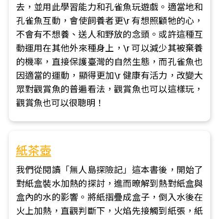
去，並用此學習能力和孔雀魚玩遊戲。適當地和
孔雀魚互動，會使飼養者更\r 有想照顧牠的心，
不會有不想養、送人和野放的念頭。或許這種互
動運用在其他外來種身上，\r 可以減少其被棄養
的機率，直接保護臺灣的自然生態，而孔雀魚也
因適當的運動，顯得更加\r 健康有活力，改變大
眾對觀賞魚的普遍看法，觀賞魚也可以這樣玩，
觀賞魚也可以很聰明！
紙茶壺
我們從閱讀「無人島探險記」這本書後，開始了
對紙盒裝水加熱的探討，進而暸解到熱對紙盒與
盒內的水的影響。將紙摺疊成盒子，倒入水後在
火上加熱，直觀判斷下，火焰先接觸到紙張，紙