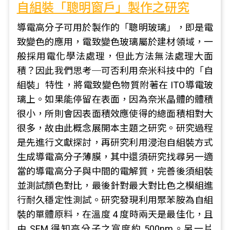
自組裝「聰明窗戶」製作之研究
導電高分子可用於製作的「聰明玻璃」，即是電
致變色的應用，電致變色玻璃屬於建材領域，一
般採用電化學法處理，但此方法無法處理大面
積？因此我們思考─可否利用奈米科技中的「自
組裝」特性，將電致變色物質附著在 ITO導電玻
璃上。如果能停留在表面，因為奈米晶體的體積
很小，所則會因表面積效應使得的總面積相對大
很多，故由此概念展開本主題之研究。研究過程
是先進行文獻探討，再研究利用浸泡自組裝方式
生成導電高分子薄膜，其中還須研究找尋另一適
當的導電高分子與中間的電解質，完善後須組裝
並測試顏色對比，最後針對最大對比色之模組進
行耐久穩定性測試。研究發現利用聚苯胺為自組
裝的單體原料，在溫度 4 度時兩天是最佳化，且
由 SEM 得知高分子之寬度約 500nm。另一片