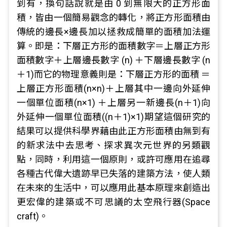
到有，換句話說就是由 0 到無限大的正方形面
積，皆由一個簡易觀念的轉化，將正方形面積由
傳統的邊長×邊長加以拯救成簡單的面積加法運
算。即是：下層正方形的面積數字＝上層正方形
面積數字＋上層邊長數字 (n) ＋下層邊長數字 (n
＋1)而它的物理意義則是：下層正方形的面積 ＝
上層正方形面積(n×n)＋上層其中一邊向外延伸
一個單位面積(n×1) ＋上層另一新邊長(n＋1)向
外延伸一個單位面積((n＋1)×1)期望這個研究的
結果可以提供科學界藉由此正方形面積由無到有
的新求法中去思考、探求異次元世界的另類觀
點，同時，利用這一個原則，或許可應用在追尋
各種古代偉大遺跡早已失落的建築方法，使人類
在未來的生活中，可以應用此基本原理來創造出
更宏偉的建築或不可思議的太空飛行器(Space
craft)。