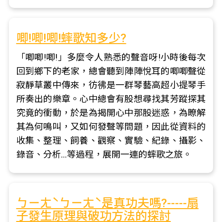
唧!唧!唧!蟀歌知多少?
「唧唧!唧!」多麼令人熟悉的聲音呀!小時後每次
回到鄉下的老家，總會聽到陣陣悅耳的唧唧聲從
寂靜草叢中傳來，彷彿是一群琴藝高超小提琴手
所奏出的樂章。心中總會有股想尋找其芳蹤探其
究竟的衝動，於是為揭開心中那股迷惑，為瞭解
其為何鳴叫，又如何發聲等問題，因此從資料的
收集、整理、飼養、觀察、實驗、紀錄、攝影、
錄音、分析...等過程，展開一連的蟀歌之旅。
ㄅㄧㄤˋㄅㄧㄤˋ是真功夫嗎?-----扇
子發生原理與破功方法的探討