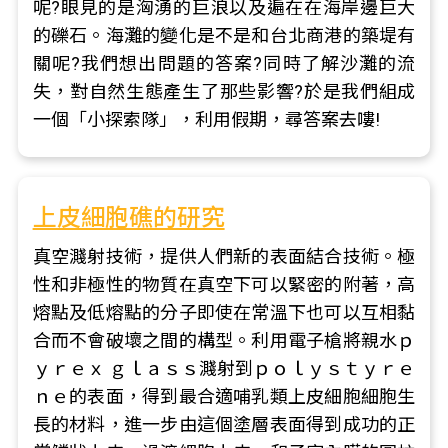
呢?眼見的是洶湧的巨浪以及遍在在海岸邊巨大
的礫石。海灘的變化是不是和台北商港的築堤有
關呢?我們想出問題的答案?同時了解沙灘的流
失，對自然生態產生了那些影響?於是我們組成
一個「小探索隊」，利用假期，尋答案去嘍!
上皮細胞礁的研究
真空濺射技術，提供人們新的表面結合技術。極
性和非極性的物質在真空下可以緊密的附著，高
熔點及低熔點的分子即使在常溫下也可以互相黏
合而不會破壞之間的構型。利用電子槍將親水ｐ
ｙｒｅｘ ｇｌａｓｓ濺射到ｐｏｌｙｓｔｙｒｅ
ｎｅ的表面，得到最合適哺乳類上皮細胞細胞生
長的材料，進一步由這個塗層表面得到成功的正