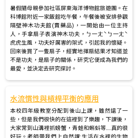
暑假隨母親參加社區屏東海洋博物館旅遊團。在
科博館附近一家飯館吃午餐，午餐後被安排參觀
隔壁神木功夫館(賣藥品)，一開始由一位主持
人，手拿扇子表演神木功夫，ㄅ一ㄤˋㄅ一ㄤˋ
虎虎生風，功夫好厲害的架式，引起我的懷疑。
回來後買了一隻扇子，經實地揮扇結果才知道並
不是功夫，是扇子的關係，研究它便成為我們的
最愛，並決定去研究探討。
水流慣性與槓桿平衡的應用
本校四年級教室分配到後山上課，雖然遠了一
些，但是我們很快的在這裡到了樂趣，下課後，
大家常到山溝裡抓螃蟹，青蛙和蝌蚪等....真的很
好玩。老師帶我們上自然課:生活在水裡的生物