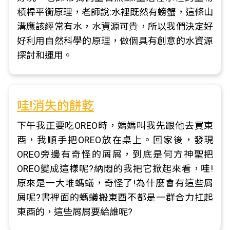
槓桿平衡原理，老師說:水裡既然有螃蟹，這條山
溝應該經常有水，水資源可貴，所以我們決定好
好利用自然科學的原理，做個具有創意的水資源
探討和運用。
哇!消失的餅乾
下午我正要吃OREO時，媽媽叫我先跟他去買東
酉，我順手把OREO放在桌上。回家後，發現
OREO旁邊有奇怪的屑屑，到底是何方神聖把
OREO變成這樣呢?納悶的我把它掀起來看，哇!
原來是一大堆螞蟻，奇怪了!為什麼會有這些屑
屑呢?書裡面的螞蟻搬東酉不都是一群合力扛起
東酉的，這些屑屑要給誰呢?