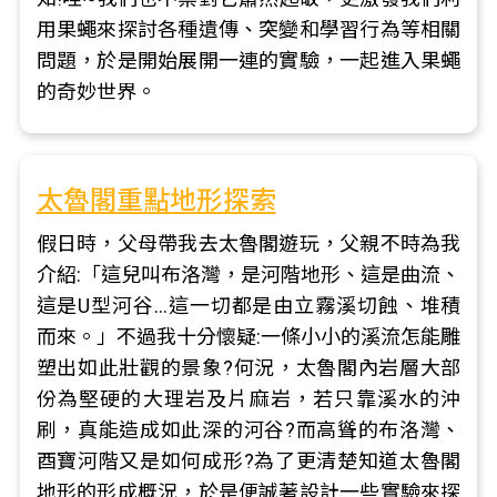
用果蠅來探討各種遺傳、突變和學習行為等相關
問題，於是開始展開一連的實驗，一起進入果蠅
的奇妙世界。
太魯閣重點地形探索
假日時，父母帶我去太魯閣遊玩，父親不時為我
介紹:「這兒叫布洛灣，是河階地形、這是曲流、
這是U型河谷…這一切都是由立霧溪切蝕、堆積
而來。」不過我十分懷疑:一條小小的溪流怎能雕
塑出如此壯觀的景象?何況，太魯閣內岩層大部
份為堅硬的大理岩及片麻岩，若只靠溪水的沖
刷，真能造成如此深的河谷?而高聳的布洛灣、
酉寶河階又是如何成形?為了更清楚知道太魯閣
地形的形成概況，於是便誠著設計一些實驗來探