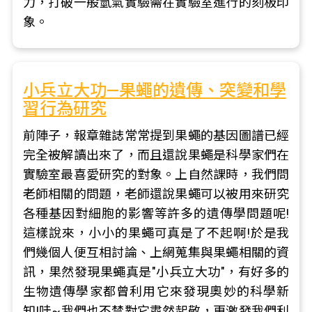
力，打破一般氫氣實驗需在實驗室進行的刻板印
象。
小兵立大功—果蠅的遺傳、突變和學
習行為研究
前陣子，報章雜誌常常提到果蠅的基因圖譜已經
完全被解讀出來了，而且還說果蠅是科學家們在
實驗室最喜愛研究的對象。上自然課時，我們問
老師相關的問題，老師還說果蠅可以被用來研究
各種基因對細胞的影響等許多的遺傳學問題呢!
這樣說來，小小的果蠅可真是了不起啊!於是我
們幾個人便互相討論、上網蒐集與果蠅相關的資
訊，果然發現果蠅真是"小兵立大功"，有好多的
生物遺傳學家都曾利用它來發現奧妙的科學新
知!哇~我們也不禁對它肅然起敬，更激發我們利