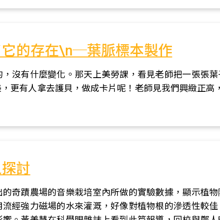
它的存在\n─葉脈標本製作
的，沒有什麼變化。那天上美勞課，看見老師把一張張葉
，更有人拿去護貝，做成卡片呢！老師見我們興緻正高，便
之探討
出的奇蹟農場的音樂栽培室內所做的實驗數據，顯示植物
用流經強力磁場的水來灌溉，好像對植物根的滲透性較佳
影響。黃美慧在科學眼雜誌上看到此篇報導，回校與鄭人