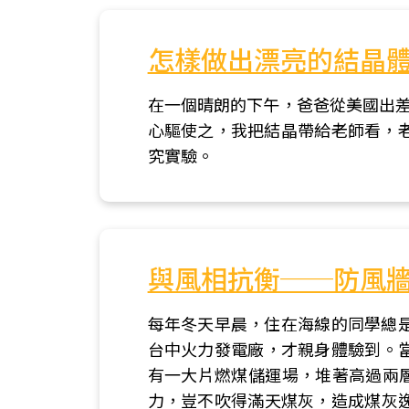
怎樣做出漂亮的結晶
在一個晴朗的下午，爸爸從美國出差
心驅使之，我把結晶帶給老師看，
究實驗。
與風相抗衡──防風
每年冬天早晨，住在海線的同學總
台中火力發電廠，才親身體驗到。當
有一大片燃煤儲運場，堆著高過兩層
力，豈不吹得滿天煤灰，造成煤灰逸