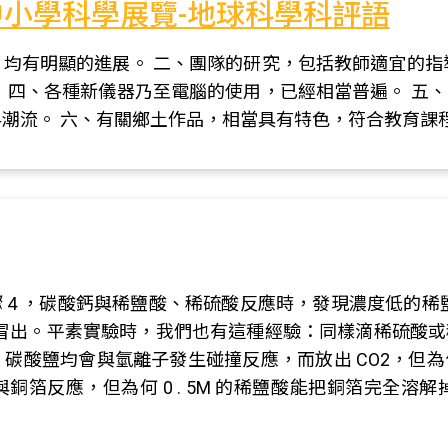
小學科學展覽-地球科學科評語
均有明顯的進展。 二、團隊的研究，包括教師適宜的指
 四、各種新儀器乃至電腦的使用，已經相當普遍。 五
潮流。 六、有關鄉土作品，相當具有特色，符合教育課
 步驟 4 ，碳酸鈣與稀鹽酸、稀硫酸反應時，發現濃度低的
2 冒出。平素實驗時，我們也有這種經驗：同樣滴稀硫酸
碳酸鹽均會與氫離子發生碰撞反應，而放出 CO2，但
反應，但為何 0 . 5M 的稀鹽酸能把銅箔完全溶解掉，