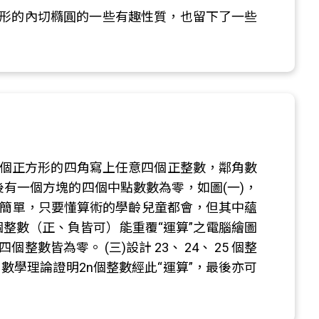
探討了三角形的內切橢圓的一些有趣性質，也留下了一些
一個正方形的四角寫上任意四個正整數，鄰角數
有一個方塊的四個中點數數為零，如圖(一)，
”規則簡單，只要懂算術的學齡兒童都會，但其中蘊
個整數（正、負皆可）能重覆“運算”之電腦繪圖
皆為零。 (三)設計 23、 24、 25 個整
數學理論證明2n個整數經此“運算”，最後亦可