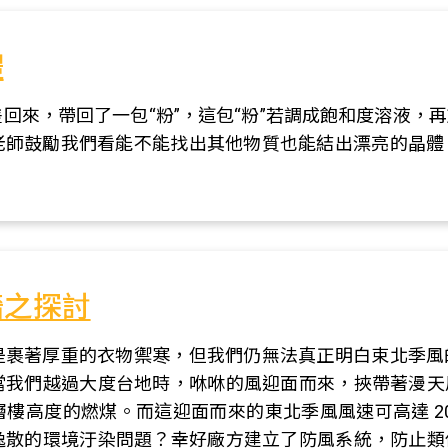
體
回來，帶回了一包“粉”，這包“粉”若調成飽和度溶液，
老師鼓勵我們看能不能找出其他物質也能結出漂亮的晶體
牆之探討
是裹著厚重的衣物禦寒，但我們仍無法真正明白束北季風
我們越過大度台地時，咻咻的風迎面而來，挾帶著漫天風
樓高度的燃煤。而這迎面而來的東北季風風速可高達 20 
散的環境汙染問題？幸好廠方建立了防風系統，防止類似