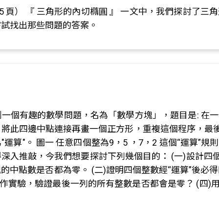
55 一 65 頁） 『 三角形的內切橢圓 』 一文中，我們
嘗試找出那些問題的答案。
一個有趣的數學問題，名為「數學方塊」，題目是: 在
將此四邊中點連接再畫一個正方形，重複這個程序，最後
運算"。 圖一 任意四個整為9，5 ，7，2 這個“運算
深入推敲，今我們想要探討下列幾個目的： (一)設計四
點數是否都為零。 (二)證明四個整數經“運算”後必得四個整數
作實驗，驗證最後一列的所有整數是否都會是零？ (四)用