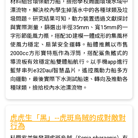
材料組合環保動力船，撿拾學校周圍環境水域中
漂流物，解決校內學生掉落水中的各種球類及垃
圾問題。研究結果可知，動力裝置透過文獻探討
與實際測量，篩選出半徑35mm、寬15mm的一
字形節能風力槳，搭配3D建模一體成形的集風杯
使風力穩定、扇葉安全運轉。船體推薦以市售
2000cc方形寶特瓶作為浮筒，搭配鯊魚鰭式的
導流板有效穩定船雙體船航行。以手機app進行
藍芽串列e32Daul智慧晶片，遙控風動力船多方
向運動，最後實際下水測試船速、轉向及推動各
種球類，撿拾校內水池漂流物。
虎虎生「黑」--虎斑烏賊的成對敵對
行為
科學家並無發現虎斑烏賊（Sepia pharaonis）有