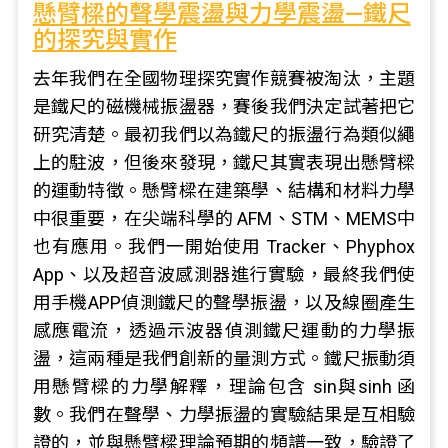
懸臂樑的聲學震盪與力學震盪—鐵尺
的探究與實作
去年我們在全國物理探究實作競賽被淘汰，主題
是鐵尺的磁機械振盪器，賽後我們決定試著把它
研究清楚。最初我們以為鐵尺的振盪行為類似繩
上的駐波，但後來發現，鐵尺其實表現出懸臂樑
的運動特徵。懸臂樑在建築學、結構和材料力學
中很重要，在尖端科學的 AFM、STM、MEMS中
也有應用。我們一開始使用 Tracker、Phyphox
App、以及超音波感測器進行實驗，最終我們使
用手機APP偵測鐵尺的聲學振盪，以及線圈產生
感應電流，透過示波器偵測鐵尺運動的力學振
盪，這兩種是我們創新的量測方式。鐵尺振動須
用懸臂樑的力學解釋，理論包含 sin與sinh 函
數。我們在聲學、力學振盪的實驗結果是互相驗
證的，並與懸臂樑理論預期的頻譜一致，驗證了