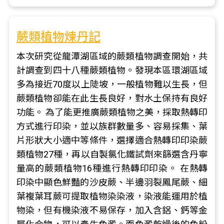
蕨類植物煉丹記
本次研究從龍潭湖區域的蕨類植物調查開始，共
計調查到四十八種蕨類植物。發現本區環湖區域
多為接近70度以上陡坡，一般植物難以生長，但
蕨類植物卻能在此生長良好，對水土保持有良好
功能。 為了能更推廣蕨類植物之美，採取熱轉印
方式進行印染，並以族群數量多、容易採集、葉
片形狀大小適中等條件，選擇適合熱轉印印染蕨
類植物27種，再以自製氯化鐵試劑來篩選含丹寧
量高的蕨類植物16種進行熱轉印印染。 在熱轉
印染中顯色鮮豔的沙皮蕨、半邊羽裂鳳尾蕨、細
葉複葉耳蕨可提取植物染染液，染液能運用於植
物染，但有機染液不易保存，加入含鋁、鈣等金