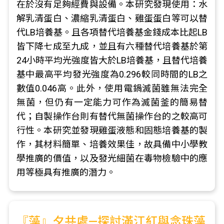
在於沒有足夠經費與設備。本研究發現使用：水
解乳清蛋白、濃縮乳清蛋白、雞蛋蛋白等可以替
代LB培養基。且各項替代培養基金錢成本比起LB
皆下降七成至九成，並且有六種替代培養基於第
24小時平均光強度皆大於LB培養基，且替代培養
基中最高平均發光強度為0.296較同時間的LB之
數值0.046高。此外，使用電鍋滅菌雖無法完全
無菌，但仍有一定能力可作為滅菌釜的簡易替
代；自製操作台則有替代無菌操作台的之較高可
行性。本研究並發現雞蛋液態和固態培養基的製
作，其材料簡單、培養效果佳，故具備中小學教
學推廣的價值，以及發光細菌在毒物檢驗中的應
用等極具有推廣的潛力。
『藻』夕共處—探討滿江紅與念珠藻