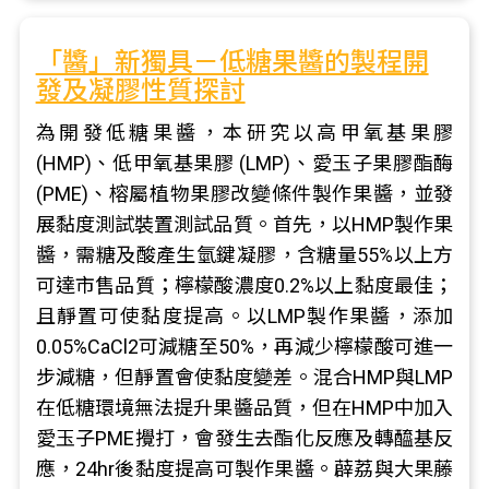
「醬」新獨具－低糖果醬的製程開
發及凝膠性質探討
為開發低糖果醬，本研究以高甲氧基果膠
(HMP)、低甲氧基果膠 (LMP)、愛玉子果膠酯酶
(PME)、榕屬植物果膠改變條件製作果醬，並發
展黏度測試裝置測試品質。首先，以HMP製作果
醬，需糖及酸產生氫鍵凝膠，含糖量55%以上方
可達市售品質；檸檬酸濃度0.2%以上黏度最佳；
且靜置可使黏度提高。以LMP製作果醬，添加
0.05%CaCl2可減糖至50%，再減少檸檬酸可進一
步減糖，但靜置會使黏度變差。混合HMP與LMP
在低糖環境無法提升果醬品質，但在HMP中加入
愛玉子PME攪打，會發生去酯化反應及轉醯基反
應，24hr後黏度提高可製作果醬。薜荔與大果藤