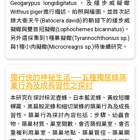
Geogarypus longidigitatus，及緩步威擬蠍
Withius piger進行描述、拍照與繪圖，並首次記
錄大衛天牛(Batocera davidi)的鞘翅下的緩步威
擬蠍與雙首冠擬蠍(Lophochernes bicarinatus)。
另外還採集到1種暴擬蠍(Tyrannochthonius sp.)
與1種小肉擬蠍(Microcreagris sp.)待後續研究。
獨行俠的神祕生活——五種獨居蜂築
巢行為及成長習性之探討
本研究在探討棕泥壺蜂、日本藍泥蜂、黃紋短腰
蜾蠃、黑扁股泥蜂和細切葉蜂的築巢行為及成長
習性。築巢行為探討內容包括：步驟、幼蟲食
物、築巢材質、巢室間數、會否築假巢室、會否
重複利用巢室、築巢地點、築巢管徑、築巢期