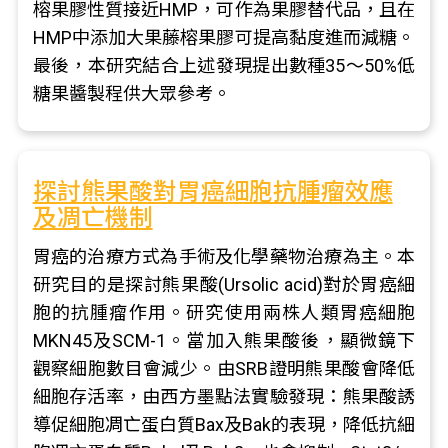
榕果膠性質接近HMP，可作為果膠替代品，且在
HMP中添加大果藤榕果膠可提高黏度進而減糖。
最後，本研究結合上述發現提出數種35～50%低
糖果醬製程供大眾參考。
探討熊果酸對胃癌細胞抗腫瘤效應
及凋亡機制
胃癌的治療方式為手術及化學藥物治療為主。本
研究目的是探討熊果酸(Ursolic acid)對於胃癌細
胞的抗腫瘤作用。研究使用兩株人類胃癌細胞
MKN45及SCM-1。當加入熊果酸後，顯微鏡下
觀察細胞數目會減少。由SRB證明熊果酸會降低
細胞存活率，由西方墨點法實驗發現：熊果酸誘
導促細胞凋亡蛋白質Bax及Bak的表現，降低抗細