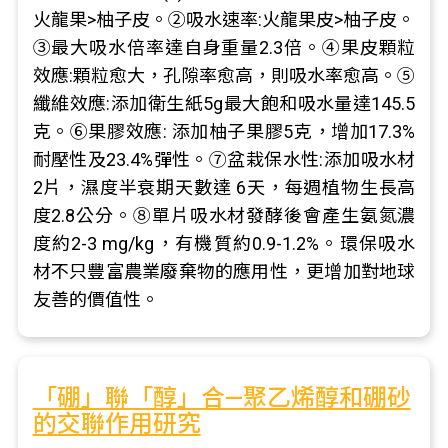
火龍果>柚子皮。②吸水速率:火龍果皮>柚子皮。
③最大吸水倍率達自身重量2.3倍。④果皮顆粒
效應:顆粒愈大，孔隙率愈高，則吸水率愈高。⑤
纖維效應:添加衛生紙5g最大飽和吸水量達145.5
克。⑥果膠效應: 添加柚子果膠5克，增加17.3%
耐壓性及23.4%彈性。⑦盆栽保水性:添加吸水材
2片，濕度半衰期天數達 6天，每週植物生長高
度2.8公分。⑧單片吸水材發酵後會產生氨氮濃
度約2-3 mg/kg，有機質約0.9-1.2%。環保吸水
材不只豐富農業廢棄物的應用性，更增加對地球
友善的價值性。
「硼」聯「醇」合—聚乙烯醇和硼砂
的交聯作用研究