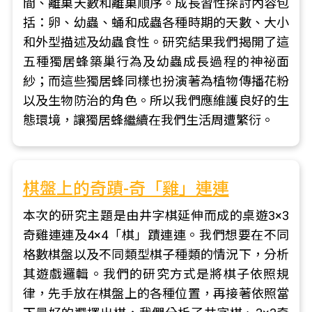
間、離巢天數和離巢順序。成長習性探討內容包
括：卵、幼蟲、蛹和成蟲各種時期的天數、大小
和外型描述及幼蟲食性。研究結果我們揭開了這
五種獨居蜂築巢行為及幼蟲成長過程的神祕面
紗；而這些獨居蜂同樣也扮演著為植物傳播花粉
以及生物防治的角色。所以我們應維護良好的生
態環境，讓獨居蜂繼續在我們生活周遭繁衍。
棋盤上的奇蹟-奇「雞」連連
本次的研究主題是由井字棋延伸而成的桌遊3×3
奇雞連連及4×4「棋」蹟連連。我們想要在不同
格數棋盤以及不同類型棋子種類的情況下，分析
其遊戲邏輯。我們的研究方式是將棋子依照規
律，先手放在棋盤上的各種位置，再接著依照當