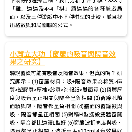
下最好的選擇出棋，我們分析了井字棋、3×3奇
「雞」連連及4×4「棋」蹟連連的各種遊戲局
面，以及三種遊戲中不同種棋型的比較，並且找
出格數與和局關聯的公式。
小簾立大功【窗簾的吸音與隔音效
果之研究】
聽說窗簾可能有吸音及隔音效果，但真的嗎？ 研
究顯示：(1)窗簾材料：吸+隔音效果為棉質>麻
質>塑膠質>厚棉>紗質>海報紙>雙面質 (2)窗簾厚
度與吸音呈正相關與隔音呈負相關 (3)窗簾孔隙
面積與吸、隔音都呈負相關 (4)牆面的窗簾數與
吸、隔音都呈正相關 (5)對稱H型擺設雙牆窗簾
吸、隔音都比連續L型好 (6)窗簾波折高度與吸、
隔音都呈正相關，波折高度≥10cm吸音效果好