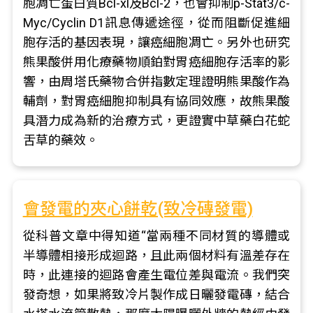
胞凋亡蛋白質Bcl-xl及Bcl-2，也會抑制p-Stat3/c-
Myc/Cyclin D1訊息傳遞途徑，從而阻斷促進細
胞存活的基因表現，讓癌細胞凋亡。另外也研究
熊果酸併用化療藥物順鉑對胃癌細胞存活率的影
響，由周塔氏藥物合併指數定理證明熊果酸作為
輔劑，對胃癌細胞抑制具有協同效應，故熊果酸
具潛力成為新的治療方式，更證實中草藥白花蛇
舌草的藥效。
會發電的夾心餅乾(致冷磚發電)
從科普文章中得知道“當兩種不同材質的導體或
半導體相接形成迴路，且此兩個材料有溫差存在
時，此連接的迴路會產生電位差與電流。我們突
發奇想，如果將致冷片製作成日曬發電磚，結合