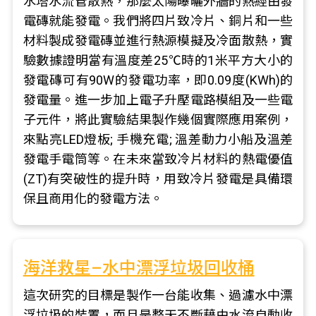
水塔水流管散熱，那麼太陽曝曬外牆的熱經由發
電磚就能發電。我們將四片致冷片、銅片和一些
材料製成發電磚並進行熱源模擬及冷面散熱，實
驗數據證明當有溫度差25℃時的1米平方大小的
發電磚可有90W的發電功率，即0.09度(KWh)的
發電量。進一步加上電子升壓電路模組及一些電
子元件，將此實驗結果製作幾個實際應用案例，
來點亮LED燈板; 手機充電; 溫差動力小船及溫差
發電手電筒等。在未來當致冷片材料的熱電優值
(ZT)有突破性的提升時，用致冷片發電是具備環
保且商用化的發電方法。
海洋救星–水中漂浮垃圾回收桶
這次研究的目標是製作一台能收集、過濾水中漂
浮垃圾的裝置，而且是整天不斷藉由水流自動收