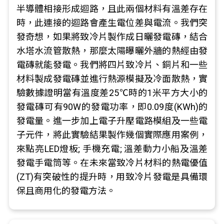
半導體相接形成迴路，且此兩個材料有溫差存在
時，此連接的迴路會產生電位差與電流。我們突
發奇想，如果將致冷片製作成日曬發電磚，結合
水塔水流管散熱，那麼太陽曝曬外牆的熱經由發
電磚就能發電。我們將四片致冷片、銅片和一些
材料製成發電磚並進行熱源模擬及冷面散熱，實
驗數據證明當有溫度差25℃時的1米平方大小的
發電磚可有90W的發電功率，即0.09度(KWh)的
發電量。進一步加上電子升壓電路模組及一些電
子元件，將此實驗結果製作幾個實際應用案例，
來點亮LED燈板; 手機充電; 溫差動力小船及溫差
發電手電筒等。在未來當致冷片材料的熱電優值
(ZT)有突破性的提升時，用致冷片發電是具備環
保且商用化的發電方法。