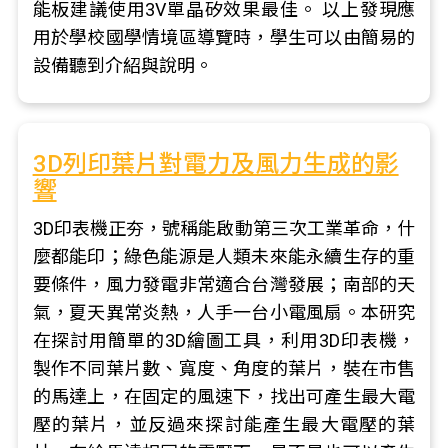
能板建議使用3V單晶矽效果最佳。 以上發現應
用於學校國學情境區導覽時，學生可以由簡易的
設備聽到介紹與說明。
3D列印葉片對電力及風力生成的影
響
3D印表機正夯，號稱能啟動第三次工業革命，什
麼都能印；綠色能源是人類未來能永續生存的重
要條件，風力發電非常適合台灣發展；南部的天
氣，夏天異常炎熱，人手一台小電風扇。本研究
在探討用簡單的3D繪圖工具，利用3D印表機，
製作不同葉片數、寬度、角度的葉片，裝在市售
的馬達上，在固定的風速下，找出可產生最大電
壓的葉片，並反過來探討能產生最大電壓的葉