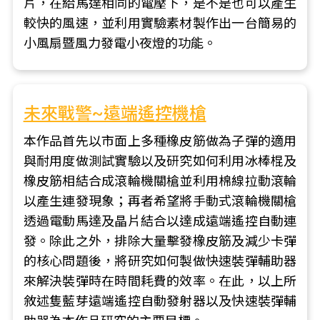
片，在給馬達相同的電壓下，是不是也可以產生
較快的風速，並利用實驗素材製作出一台簡易的
小風扇暨風力發電小夜燈的功能。
未來戰警~遠端遙控機槍
本作品首先以市面上多種橡皮筋做為子彈的適用
與耐用度做測試實驗以及研究如何利用冰棒棍及
橡皮筋相結合成滾輪機關槍並利用棉線拉動滾輪
以產生連發現象；再者希望將手動式滾輪機關槍
透過電動馬達及晶片結合以達成遠端遙控自動連
發。除此之外，排除大量擊發橡皮筋及減少卡彈
的核心問題後，將研究如何製做快速裝彈輔助器
來解決裝彈時在時間耗費的效率。在此，以上所
敘述隻藍芽遠端遙控自動發射器以及快速裝彈輔