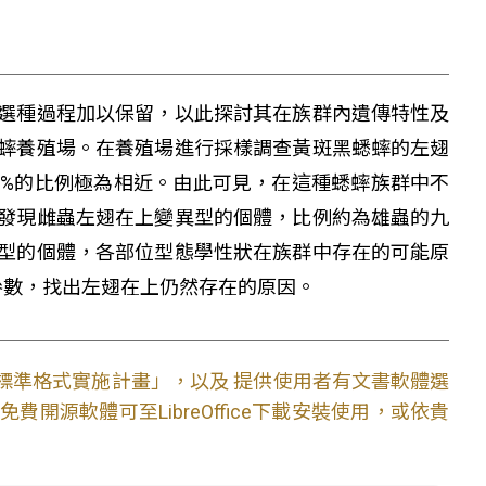
選種過程加以保留，以此探討其在族群內遺傳特性及
蟀養殖場。在養殖場進行採樣調查黃斑黑蟋蟀的左翅
.05%的比例極為相近。由此可見，在這種蟋蟀族群中不
發現雌蟲左翅在上變異型的個體，比例約為雄蟲的九
型的個體，各部位型態學性狀在族群中存在的可能原
參數，找出左翅在上仍然存在的原因。
文件標準格式實施計畫」，以及 提供使用者有文書軟體選
開源軟體可至LibreOffice下載安裝使用，或依貴