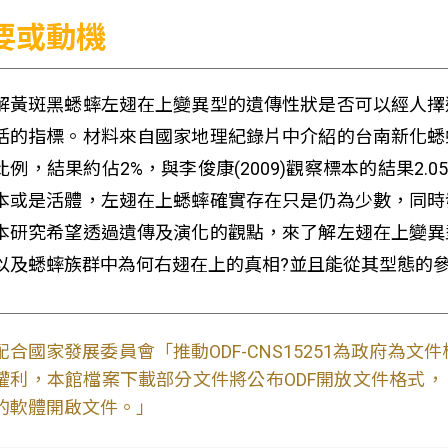
要或動機
解黃斑黑蟋蟀左翅在上變異型的遺傳性狀是否可以經人擇
活的指標。材料來自國家地理紀錄片中介紹的台南新化蟋
比例，結果約佔2%，與李俊康(2009)觀察標本的結果2
本或是活體，左翅在上蟋蟀確實存在只是仍為少數，同時
本研究希望透過遺傳及演化的觀點，來了解左翅在上變異
以及蟋蟀族群中為何右翅在上的真相?並且能從其型態的
配合國家發展委員會「推動ODF-CNS15251為政府為
權利，本館檔案下載部分文件將公布ODF開放文件格式， 免費
的軟體開啟文件。」