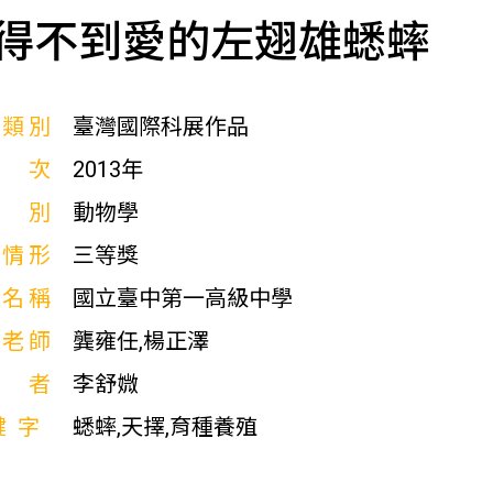
得不到愛的左翅雄蟋蟀
展類別
臺灣國際科展作品
屆次
2013年
科別
動物學
獎情形
三等獎
校名稱
國立臺中第一高級中學
導老師
龔雍任,楊正澤
作者
李舒媺
鍵字
蟋蟀,天擇,育種養殖