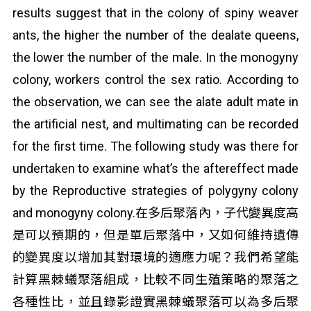
results suggest that in the colony of spiny weaver
ants, the higher the number of the dealate queens,
the lower the number of the male. In the monogyny
colony, workers control the sex ratio. According to
the observation, we can see the alate adult mate in
the artificial nest, and multimating can be recorded
for the first time. The following study was there for
undertaken to examine what’s the aftereffect made
by the Reproductive strategies of polygyny colony
and monogyny colony.在多后聚落內，子代變異度高
是可以預期的，但是單后聚落中，又如何維持遺傳
的變異度以增加其對環境的適應力呢？我們希望能
計算黑棘蟻聚落組成，比較不同生殖策略的聚落之
各種性比，並且錄影證實黑棘蟻聚落可以為多后聚