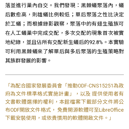
落並進行巢內自交。我們發現：黑棘蟻聚落內，蟻
后數愈高，則雄蟻比例較低；單后聚落之性比決定
於工蟻；而根據錄影觀察，聚落中的有翅生殖族可
在人工蟻巢中完成交配，多次交配的現象首次被實
地紀錄，並且佔所有交配新生蟻后的92.8%。本實驗
可利用黑棘蟻來了解單后與多后聚落的生殖策略對
其族群發展的影響。
「為配合國家發展委員會「推動ODF-CNS15251為政
府為文件標準格式實施計畫」，以及 提供使用者有
文書軟體選擇的權利，本館檔案下載部分文件將公
布ODF開放文件格式， 免費開源軟體可至LibreOffice
下載安裝使用，或依貴慣用的軟體開啟文件。」