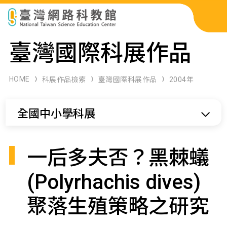
科展作品檢索
臺灣國際科展作品
科學研習月刊
HOME
科展作品檢索
臺灣國際科展作品
2004年
線上教學資源
全國中小學科展
關於本站
網站導覽
一后多夫否？黑棘蟻
(Polyrhachis dives)
聚落生殖策略之研究