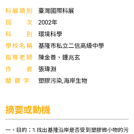
科展類別
臺灣國際科展
屆次
2002年
科別
環境科學
學校名稱
基隆市私立二信高級中學
指導老師
陳金善、鍾兆玄
作者
張瑋淵
關鍵字
塑膠污染,海岸生物
摘要或動機
一、目的：1.找出基隆沿岸是否受到塑膠微小物的污